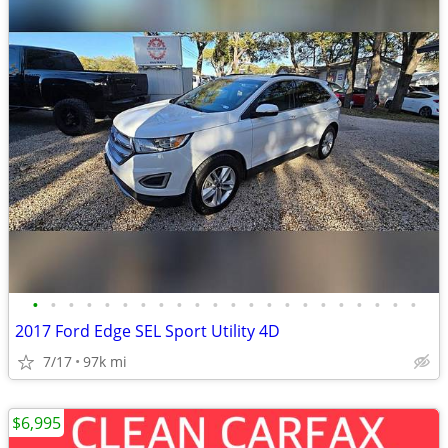
•
•
•
•
•
•
•
•
•
•
•
•
•
•
•
•
•
•
•
•
•
•
2017 Ford Edge SEL Sport Utility 4D
7/17
97k mi
$6,995