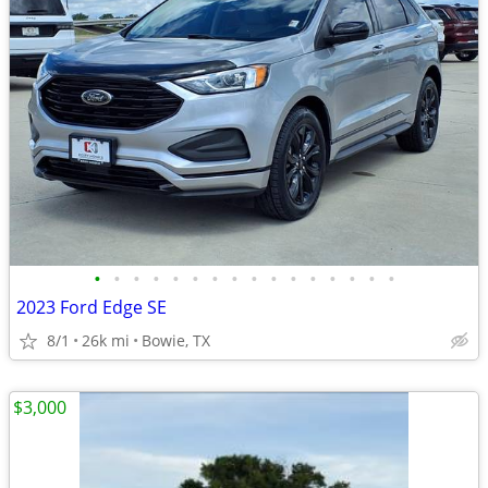
•
•
•
•
•
•
•
•
•
•
•
•
•
•
•
•
2023 Ford Edge SE
8/1
26k mi
Bowie, TX
$3,000