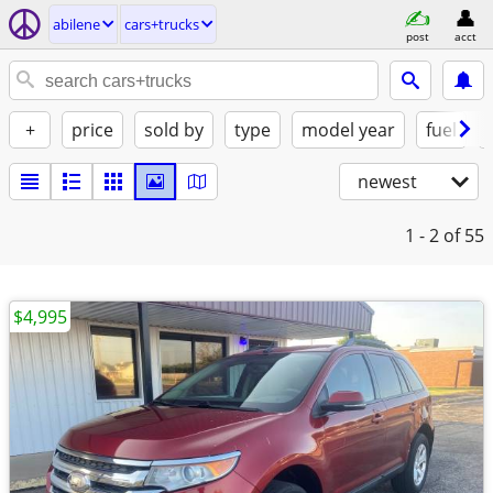
abilene
cars+trucks
post
acct
+
price
sold by
type
model year
fuel
newest
1 - 2
of 55
$4,995