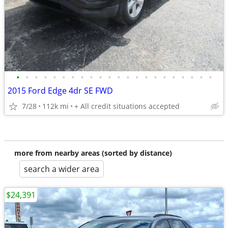
•
•
•
•
•
•
•
•
•
•
•
•
•
•
•
•
•
•
•
•
•
•
2015 Ford Edge 4dr SE FWD
7/28
112k mi
+ All credit situations accepted
more from nearby areas (sorted by distance)
search a wider area
$24,391