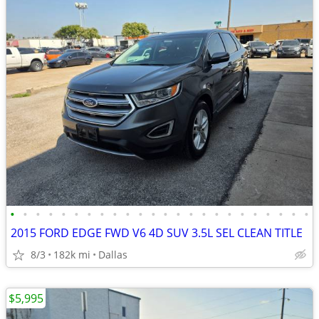
•
•
•
•
•
•
•
•
•
•
•
•
•
•
•
•
•
•
•
•
•
•
•
•
2015 FORD EDGE FWD V6 4D SUV 3.5L SEL CLEAN TITLE
8/3
182k mi
Dallas
$5,995