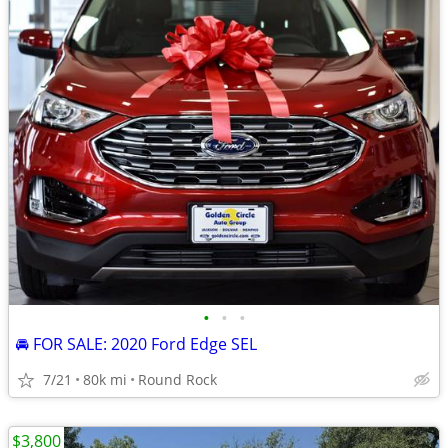
•
•
•
🚘 FOR SALE: 2020 Ford Edge SEL
7/21
80k mi
Round Rock
$3,800