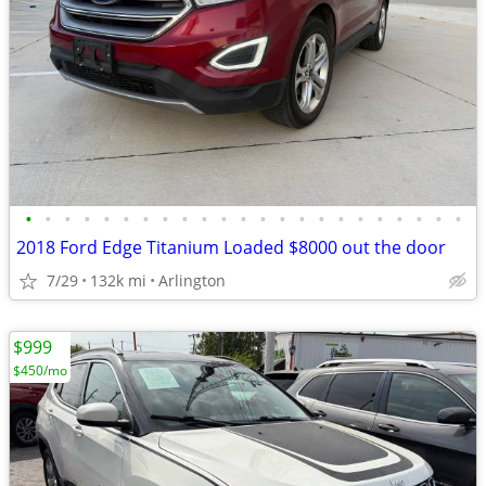
•
•
•
•
•
•
•
•
•
•
•
•
•
•
•
•
•
•
•
•
•
•
•
2018 Ford Edge Titanium Loaded $8000 out the door
7/29
132k mi
Arlington
$999
$450/mo