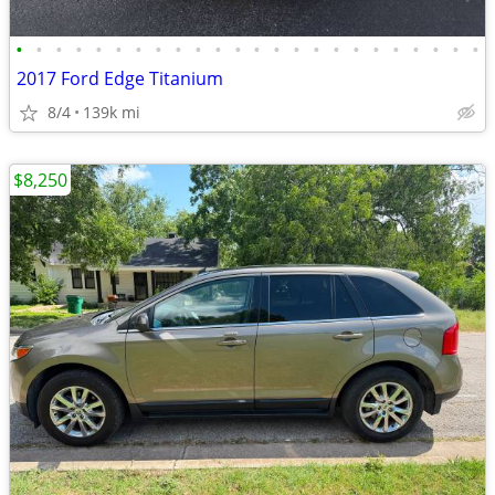
•
•
•
•
•
•
•
•
•
•
•
•
•
•
•
•
•
•
•
•
•
•
•
•
2017 Ford Edge Titanium
8/4
139k mi
$8,250