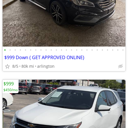
•
•
•
•
•
•
•
•
•
•
•
•
•
•
•
•
•
•
•
•
•
•
•
•
$999 Down ( GET APPROVED ONLINE)
8/5
80k mi
arlington
$999
$450/mo