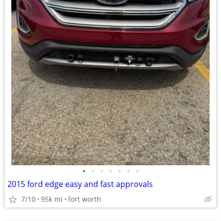
•
•
•
•
•
•
•
2015 ford edge easy and fast approvals
7/10
95k mi
fort worth