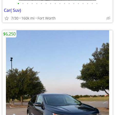
•
•
•
•
•
•
•
•
•
•
•
•
•
•
•
•
•
•
Car( Suv)
7/30
160k mi
Fort Worth
$6,250