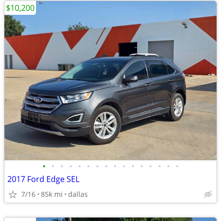
$10,200
•
•
•
•
•
•
•
•
•
•
•
•
•
•
•
•
2017 Ford Edge SEL
7/16
85k mi
dallas