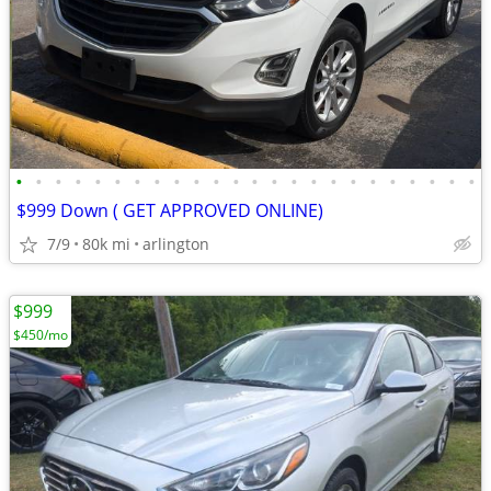
•
•
•
•
•
•
•
•
•
•
•
•
•
•
•
•
•
•
•
•
•
•
•
•
$999 Down ( GET APPROVED ONLINE)
7/9
80k mi
arlington
$999
$450/mo