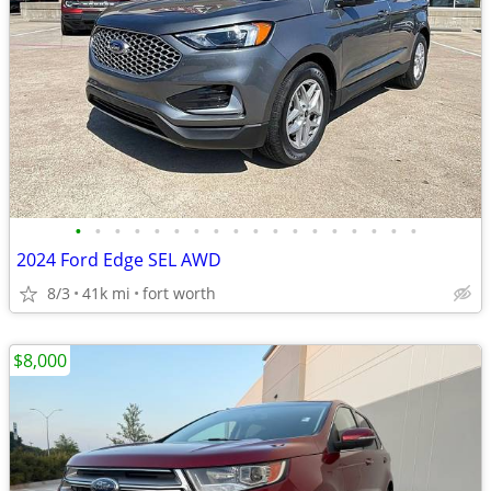
•
•
•
•
•
•
•
•
•
•
•
•
•
•
•
•
•
•
2024 Ford Edge SEL AWD
8/3
41k mi
fort worth
$8,000