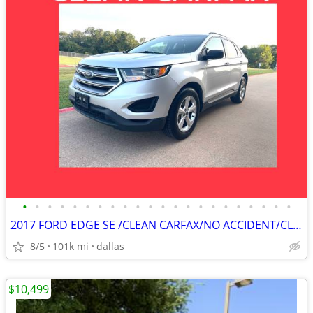
•
•
•
•
•
•
•
•
•
•
•
•
•
•
•
•
•
•
•
•
•
•
2017 FORD EDGE SE /CLEAN CARFAX/NO ACCIDENT/CLEAN TITLE/SUPER CLEAN
8/5
101k mi
dallas
$10,499