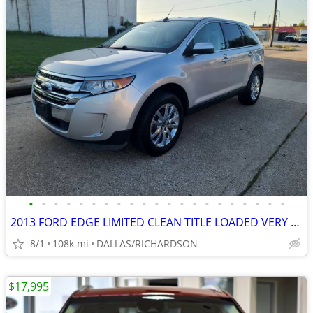
•
•
•
•
•
•
•
•
•
•
•
•
•
•
•
•
•
•
•
•
•
2013 FORD EDGE LIMITED CLEAN TITLE LOADED VERY WELL MAINTAINED
8/1
108k mi
DALLAS/RICHARDSON
$17,995