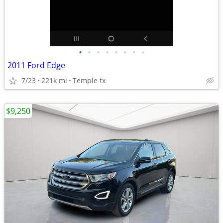
•
•
•
•
•
•
•
•
2011 Ford Edge
7/23
221k mi
Temple tx
$9,250