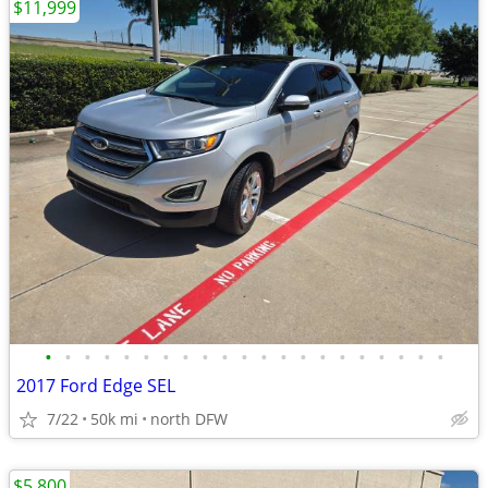
$11,999
•
•
•
•
•
•
•
•
•
•
•
•
•
•
•
•
•
•
•
•
•
2017 Ford Edge SEL
7/22
50k mi
north DFW
$5,800