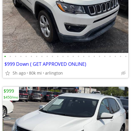
•
•
•
•
•
•
•
•
•
•
•
•
•
•
•
•
•
•
•
•
•
•
•
•
$999 Down ( GET APPROVED ONLINE)
5h ago
80k mi
arlington
$999
$450/mo