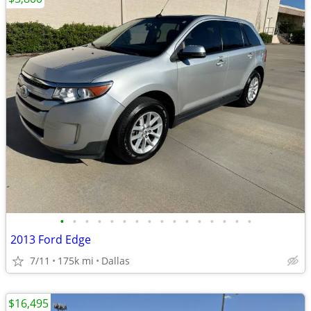
•
•
•
•
•
•
•
•
•
•
•
•
•
•
•
•
2013 Ford Edge
7/11
175k mi
Dallas
$16,495