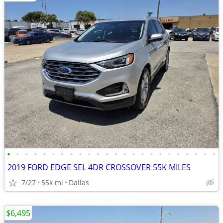
•
•
•
•
•
•
•
•
•
•
•
•
•
•
•
•
•
•
•
•
•
•
•
•
2019 FORD EDGE SEL 4DR CROSSOVER 55K MILES
7/27
55k mi
Dallas
$6,495