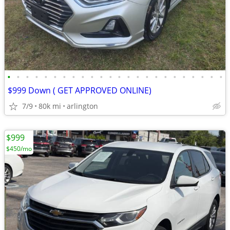
•
•
•
•
•
•
•
•
•
•
•
•
•
•
•
•
•
•
•
•
•
•
•
•
$999 Down ( GET APPROVED ONLINE)
7/9
80k mi
arlington
$999
$450/mo