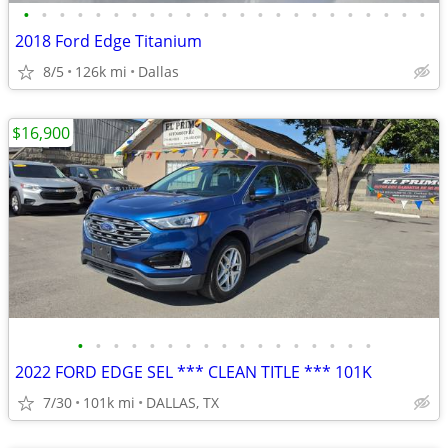
•
•
•
•
•
•
•
•
•
•
•
•
•
•
•
•
•
•
•
•
•
•
•
2018 Ford Edge Titanium
8/5
126k mi
Dallas
$16,900
•
•
•
•
•
•
•
•
•
•
•
•
•
•
•
•
•
2022 FORD EDGE SEL *** CLEAN TITLE *** 101K
7/30
101k mi
DALLAS, TX