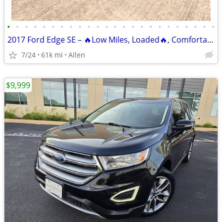
•
•
•
•
•
•
•
•
•
•
•
•
•
•
•
•
•
•
•
•
•
•
•
•
2017 Ford Edge SE – 🔥Low Miles, Loaded🔥, Comfortable & Practical SUV
7/24
61k mi
Allen
$9,999