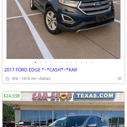
•
•
•
•
•
•
•
•
•
•
•
•
2017 FORD EDGE *~*CASH*~*KAR
8/6
161k mi
dallas
$24,598