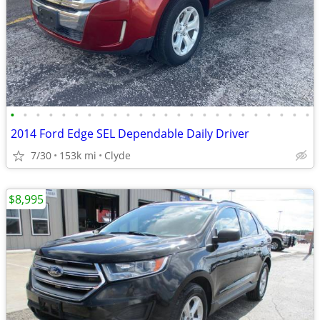
•
•
•
•
•
•
•
•
•
•
•
•
•
•
•
•
•
•
•
•
•
•
•
•
2014 Ford Edge SEL Dependable Daily Driver
7/30
153k mi
Clyde
$8,995