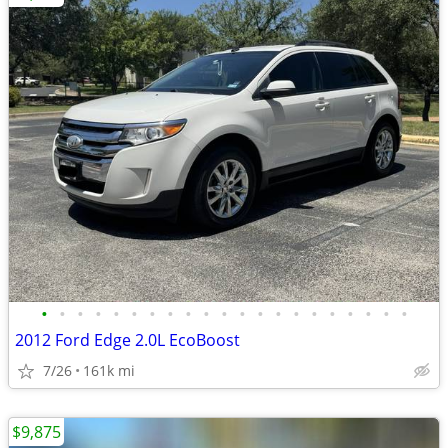
•
•
•
•
•
•
•
•
•
•
•
•
•
•
•
•
•
•
•
•
•
2012 Ford Edge 2.0L EcoBoost
7/26
161k mi
$9,875