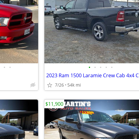
•
•
•
•
•
•
•
7/26
54k mi
$11,900