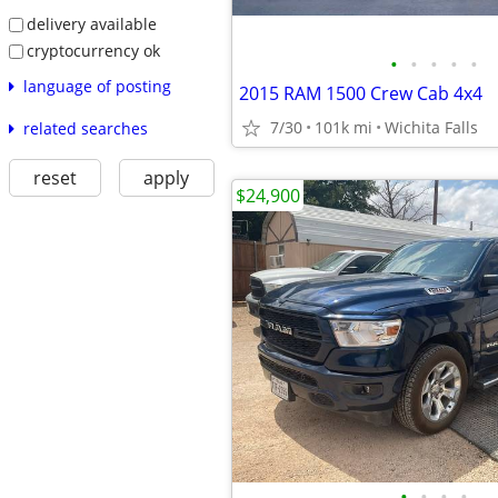
delivery available
cryptocurrency ok
•
•
•
•
•
language of posting
2015 RAM 1500 Crew Cab 4x4
7/30
101k mi
Wichita Falls
related searches
reset
apply
$24,900
•
•
•
•