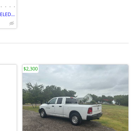
•
•
•
•
2016 RAM 1500 BIG HORN 4X4 HEMI LEVELED 20" BALLISTIC WHEELS & 35'S!
$2,300