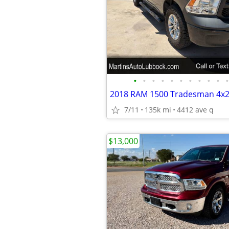
•
•
•
•
•
•
•
•
•
•
•
7/11
135k mi
4412 ave q
$13,000