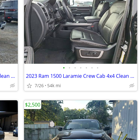
•
•
•
•
•
•
•
2023 Ram 1500 Laramie Crew Cab 4x4 Clean Low Miles
2023 Ram 1500 Laramie Crew Cab 4x4 Clean Low Miles
7/26
54k mi
$2,500