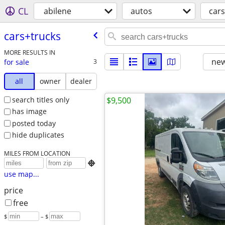
CL
abilene
autos
cars
cars+trucks
MORE RESULTS IN
new
for sale
3
all
owner
dealer
search titles only
$9,500
has image
posted today
hide duplicates
MILES FROM LOCATION

use map...
price
free
$
– $