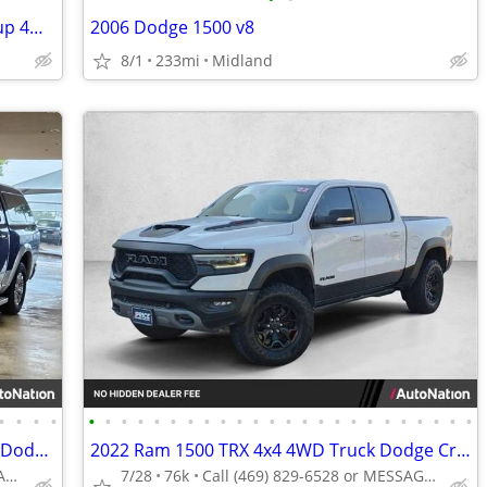
2019 Ram 1500 Crew Cab • Limited Pickup 4D 5 1/2 ft
2006 Dodge 1500 v8
8/1
233mi
Midland
•
•
•
•
•
•
•
•
•
•
•
•
•
•
•
•
•
•
•
•
•
•
•
•
•
•
•
•
2016 Ram 1500 Laramie 4x4 4WD Truck Dodge Crew cab AUTONATION
2022 Ram 1500 TRX 4x4 4WD Truck Dodge Crew cab AUTONATION
Call (888) 716-3204 or MESSAGE/CHAT to confirm availability
7/28
76k
Call (469) 829-6528 or MESSAGE/CHAT to confirm availability