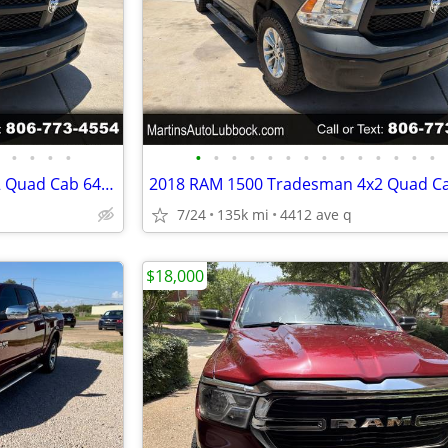
•
•
•
•
•
•
•
•
•
•
•
•
•
•
•
•
•
•
2018 RAM 1500 Tradesman 4x2 Quad Cab 64 Box
7/24
135k mi
4412 ave q
$18,000