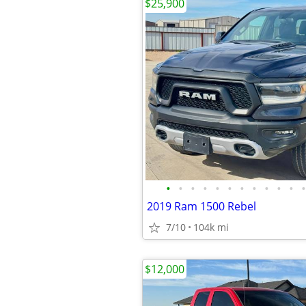
$25,900
•
•
•
•
•
•
•
•
•
•
•
•
2019 Ram 1500 Rebel
7/10
104k mi
$12,000