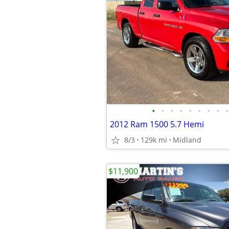
•
•
•
•
•
•
•
•
•
2012 Ram 1500 5.7 Hemi
8/3
129k mi
Midland
$11,900