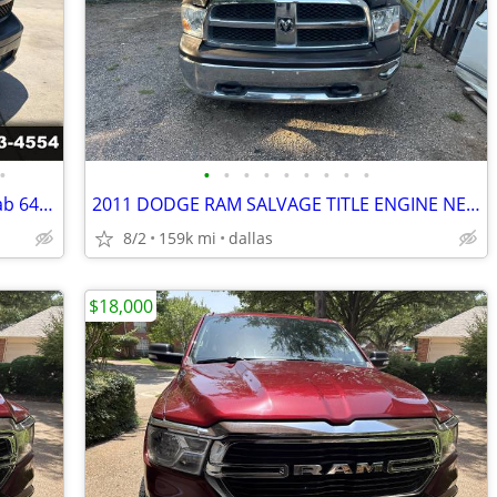
•
•
•
•
•
•
•
•
•
•
2018 RAM 1500 Tradesman 4x2 Quad Cab 64 Box
2011 DODGE RAM SALVAGE TITLE ENGINE NEEDS WORK
8/2
159k mi
dallas
$18,000