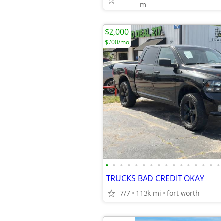
mi
$2,000
$700/mo
•
•
•
•
•
•
•
•
•
•
•
•
•
•
•
•
TRUCKS BAD CREDIT OKAY
7/7
113k mi
fort worth