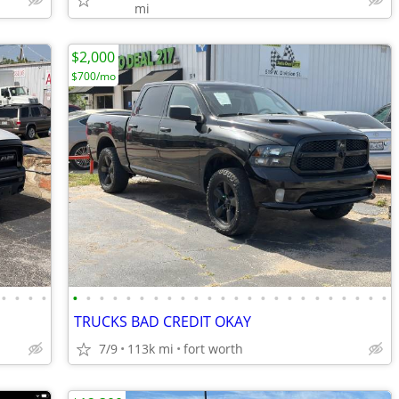
mi
$2,000
$700/mo
•
•
•
•
•
•
•
•
•
•
•
•
•
•
•
•
•
•
•
•
•
•
•
•
•
•
•
•
TRUCKS BAD CREDIT OKAY
7/9
113k mi
fort worth