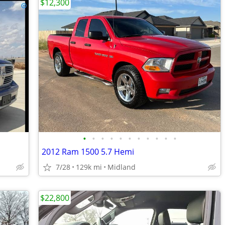
$12,300
•
•
•
•
•
•
•
•
•
•
•
2012 Ram 1500 5.7 Hemi
7/28
129k mi
Midland
$22,800