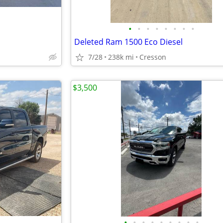
•
•
•
•
•
•
•
•
Deleted Ram 1500 Eco Diesel
7/28
238k mi
Cresson
$3,500
•
•
•
•
•
•
•
•
•