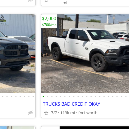
mi
$2,000
$700/mo
•
•
•
•
•
•
•
•
•
•
•
•
•
•
•
•
•
•
•
•
•
•
•
•
•
•
•
•
TRUCKS BAD CREDIT OKAY
7/7
113k mi
fort worth