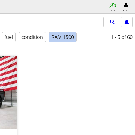
post
acct
fuel
condition
RAM 1500
1 - 5
of 60