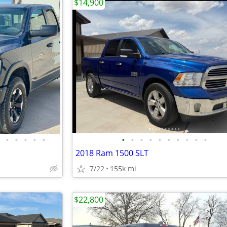
$14,900
•
•
•
•
•
•
•
•
•
•
•
•
•
•
•
2018 Ram 1500 SLT
7/22
155k mi
$22,800