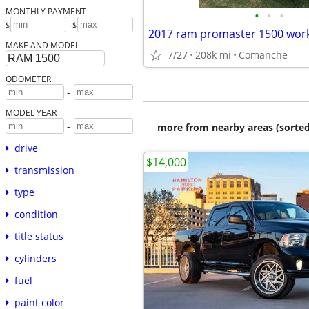
MONTHLY PAYMENT
•
•
•
-
$
$
2017 ram promaster 1500 wor
MAKE AND MODEL
7/27
208k mi
Comanche
ODOMETER
-
MODEL YEAR
-
more from nearby areas (sorted
drive
$14,000
transmission
type
condition
title status
cylinders
fuel
paint color