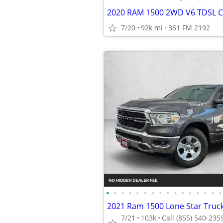
7/20
92k mi
361 FM 2192
•
•
•
•
•
•
•
•
•
•
•
•
•
•
•
•
7/21
103k