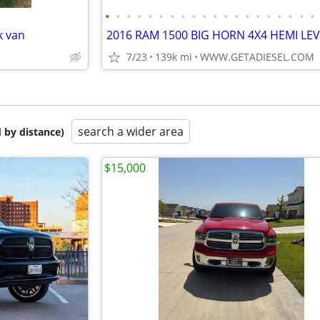
•
•
•
•
•
•
•
•
•
•
•
•
•
•
•
•
•
•
•
•
k van
7/23
139k mi
WWW.GETADIESEL.COM
search a wider area
 by distance)
$15,000