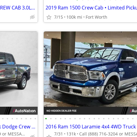
2020 RAM 1500 2WD V6 TDSL CREW CAB 3.0L LONE STAR
7/15
100k mi
Fort Worth
•
•
•
•
•
•
•
•
•
•
•
•
•
•
•
•
•
•
•
•
•
•
•
•
•
•
•
2021 Ram 1500 Lone Star Truck Dodge Crew cab AUTONATION
Call (855) 540-2359 or MESSAGE/CHAT to confirm availability
7/31
131k