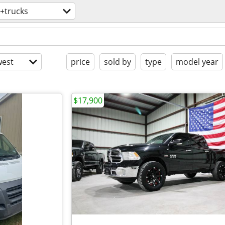
+trucks
est
price
sold by
type
model year
$17,900