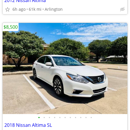
2012 Nissan Altima
6h ago
61k mi
Arlington
$8,500
•
•
•
•
•
•
•
•
•
•
•
2018 Nissan Altima SL