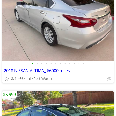
•
•
•
•
•
•
•
•
•
•
•
•
2018 NISSAN ALTIMA_ 66000 miles
8/1
66k mi
Fort Worth
$5,999