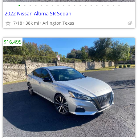
•
•
•
•
•
•
•
•
•
•
•
•
•
•
•
•
•
•
•
2022 Nissan Altima SR Sedan
7/18
38k mi
Arlington,Texas
$16,495