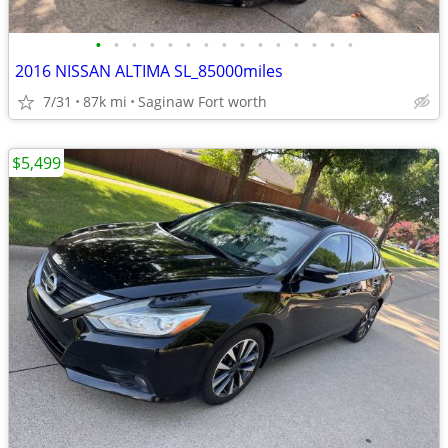
•
•
•
•
•
•
•
•
•
•
•
•
•
•
•
2016 NISSAN ALTIMA SL_85000miles
7/31
87k mi
Saginaw Fort worth
$5,499