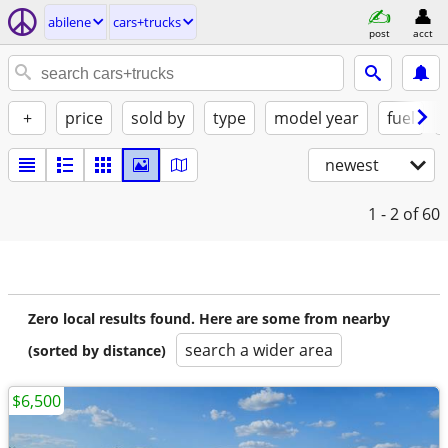
abilene
cars+trucks
post
acct
+
price
sold by
type
model year
fuel
newest
1 - 2
of 60
Zero local results found. Here are some from nearby
search a wider area
(sorted by distance)
$6,500