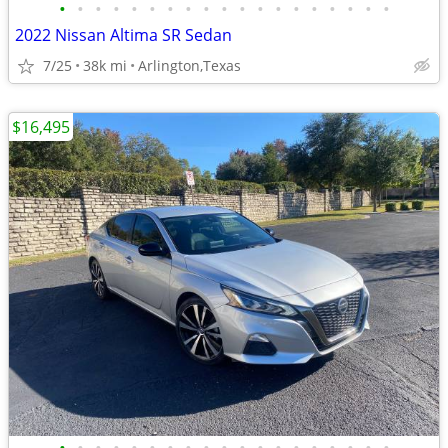
•
•
•
•
•
•
•
•
•
•
•
•
•
•
•
•
•
•
•
2022 Nissan Altima SR Sedan
7/25
38k mi
Arlington,Texas
$16,495