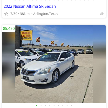
•
•
•
•
•
•
•
•
•
•
•
•
•
•
•
•
•
•
•
2022 Nissan Altima SR Sedan
7/30
38k mi
Arlington,Texas
$5,450
•
•
•
•
•
•
•
•
•