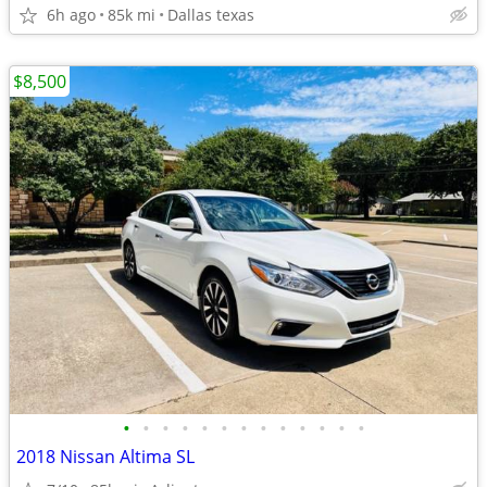
6h ago
85k mi
Dallas texas
$8,500
•
•
•
•
•
•
•
•
•
•
•
•
•
2018 Nissan Altima SL