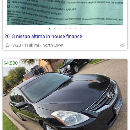
•
•
•
•
•
•
•
2018 nissan altima in house finance
7/23
118k mi
north DFW
$4,500