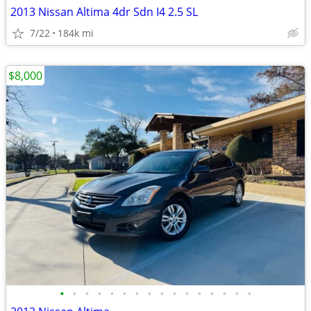
2013 Nissan Altima 4dr Sdn I4 2.5 SL
7/22
184k mi
$8,000
•
•
•
•
•
•
•
•
•
•
•
•
•
•
•
•