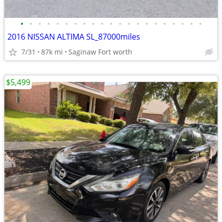
•
•
•
•
•
•
•
•
•
•
•
•
•
•
•
•
•
•
•
•
•
2016 NISSAN ALTIMA SL_87000miles
7/31
87k mi
Saginaw Fort worth
$5,499