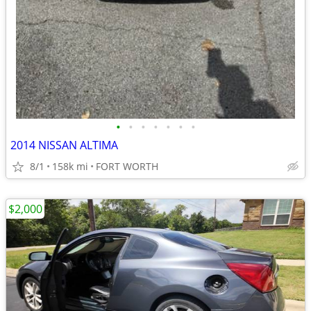
•
•
•
•
•
•
•
2014 NISSAN ALTIMA
8/1
158k mi
FORT WORTH
$2,000