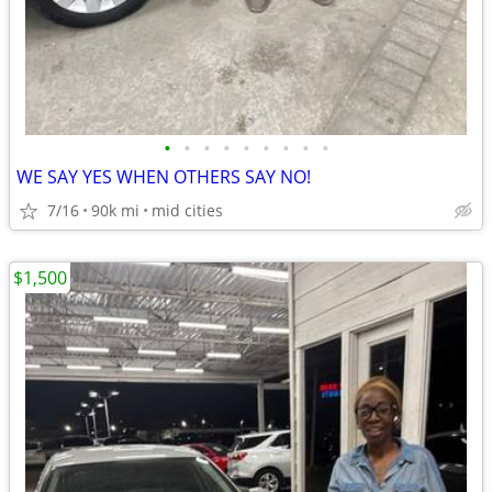
•
•
•
•
•
•
•
•
•
WE SAY YES WHEN OTHERS SAY NO!
7/16
90k mi
mid cities
$1,500