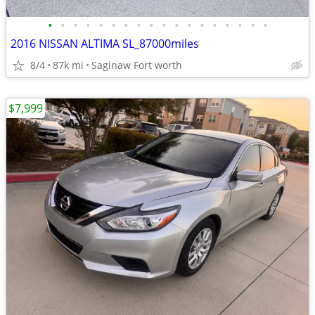
•
•
•
•
•
•
•
•
•
•
•
•
•
•
•
•
•
•
2016 NISSAN ALTIMA SL_87000miles
8/4
87k mi
Saginaw Fort worth
$7,999