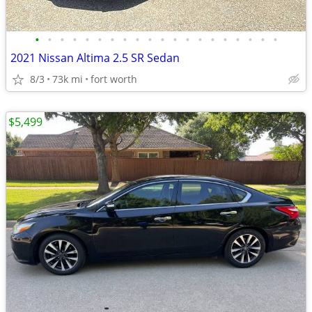
•
•
•
•
•
•
•
•
•
•
•
•
•
•
•
•
•
•
•
•
2021 Nissan Altima 2.5 SR Sedan
8/3
73k mi
fort worth
$5,499