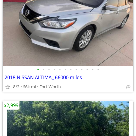
•
•
•
•
•
•
•
•
•
•
•
•
2018 NISSAN ALTIMA_ 66000 miles
8/2
66k mi
Fort Worth
$2,999