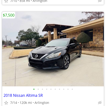
7/10
85k mi
Arlington
$7,500
•
•
•
•
•
•
•
•
•
•
2018 Nissan Altima SR
7/14
120k mi
Arlington