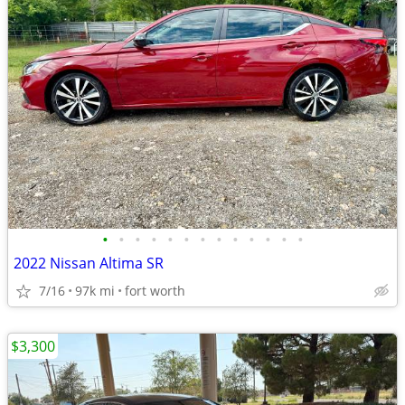
•
•
•
•
•
•
•
•
•
•
•
•
•
2022 Nissan Altima SR
7/16
97k mi
fort worth
$3,300