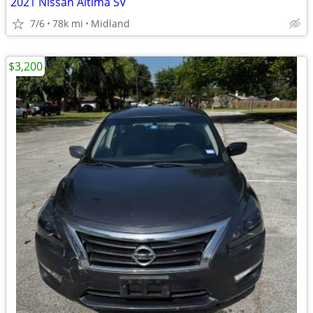
2021 Nissan Altima SV
7/6
78k mi
Midland
$3,200