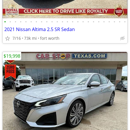
•
•
•
•
•
•
•
•
•
•
•
•
•
•
•
•
•
•
•
•
•
•
•
•
2021 Nissan Altima 2.5 SR Sedan
7/16
73k mi
fort worth
$19,998