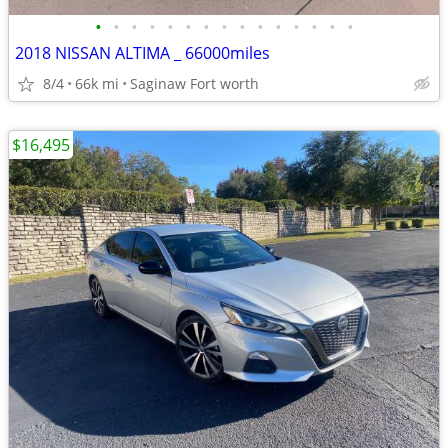
•
•
•
•
•
•
•
•
•
•
•
•
•
•
•
2018 NISSAN ALTIMA _ 66000miles
8/4
66k mi
Saginaw Fort worth
$16,495