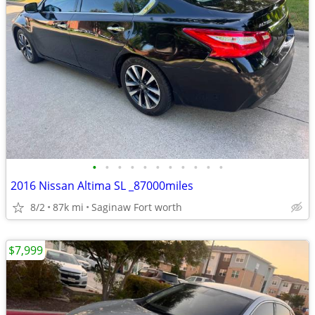
•
•
•
•
•
•
•
•
•
•
•
2016 Nissan Altima SL _87000miles
8/2
87k mi
Saginaw Fort worth
$7,999