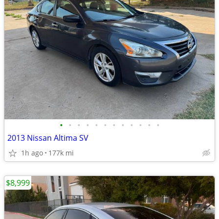
•
•
•
•
•
•
•
•
•
•
•
•
2013 Nissan Altima SV
1h ago
177k mi
$8,999