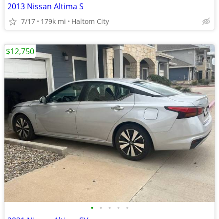
2013 Nissan Altima S
7/17
179k mi
Haltom City
$12,750
•
•
•
•
•