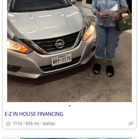
•
E-Z IN HOUSE FINANCING
7/16
85k mi
dallas