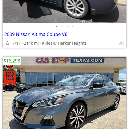
•
•
•
•
2009 Nissan Altima Coupe V6
7/17
214k mi
Killeen/ Harker Heights
$16,298