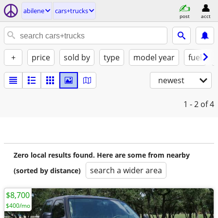
abilene
cars+trucks
post
acct
+
price
sold by
type
model year
fuel
newest
1 - 2
of 4
Zero local results found. Here are some from nearby
search a wider area
(sorted by distance)
$8,700
$400/mo