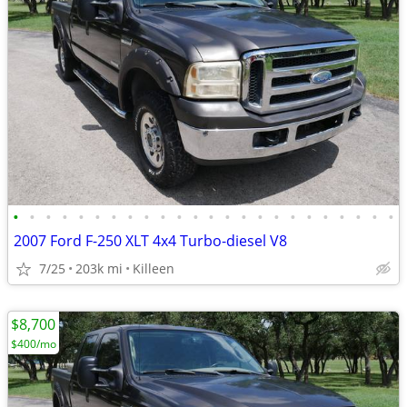
•
•
•
•
•
•
•
•
•
•
•
•
•
•
•
•
•
•
•
•
•
•
•
•
2007 Ford F-250 XLT 4x4 Turbo-diesel V8
7/25
203k mi
Killeen
$8,700
$400/mo