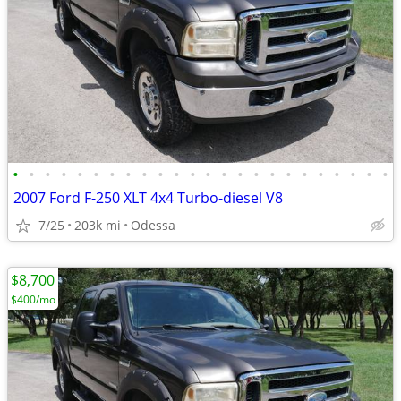
•
•
•
•
•
•
•
•
•
•
•
•
•
•
•
•
•
•
•
•
•
•
•
•
2007 Ford F-250 XLT 4x4 Turbo-diesel V8
7/25
203k mi
Odessa
$8,700
$400/mo