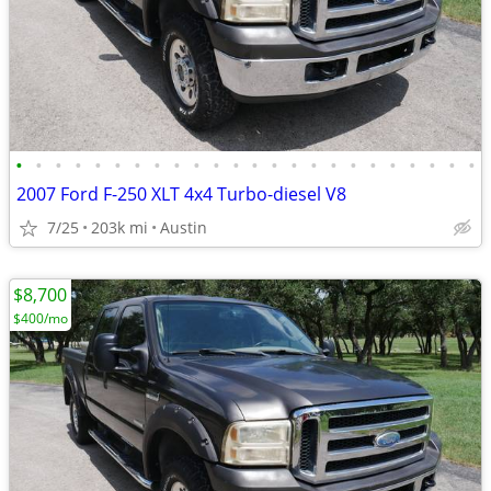
•
•
•
•
•
•
•
•
•
•
•
•
•
•
•
•
•
•
•
•
•
•
•
•
2007 Ford F-250 XLT 4x4 Turbo-diesel V8
7/25
203k mi
Austin
$8,700
$400/mo