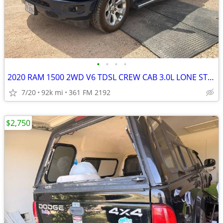
•
•
•
•
2020 RAM 1500 2WD V6 TDSL CREW CAB 3.0L LONE STAR
7/20
92k mi
361 FM 2192
$2,750