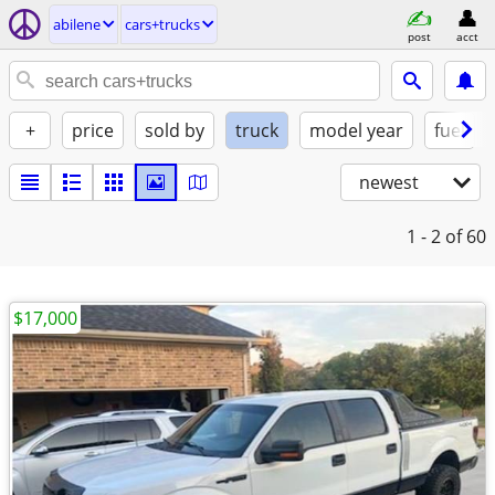
abilene
cars+trucks
post
acct
+
price
sold by
truck
model year
fuel
newest
1 - 2
of 60
$17,000