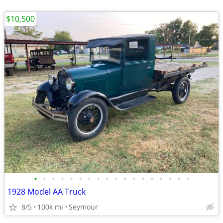
$10,500
•
•
•
•
•
•
•
•
•
•
•
•
•
•
•
•
•
•
1928 Model AA Truck
8/5
100k mi
Seymour