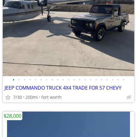
•
•
•
•
•
•
•
•
•
•
•
•
•
•
•
•
•
•
•
•
•
JEEP COMMANDO TRUCK 4X4 TRADE FOR 57 CHEVY
7/30
200mi
fort worth
$28,000