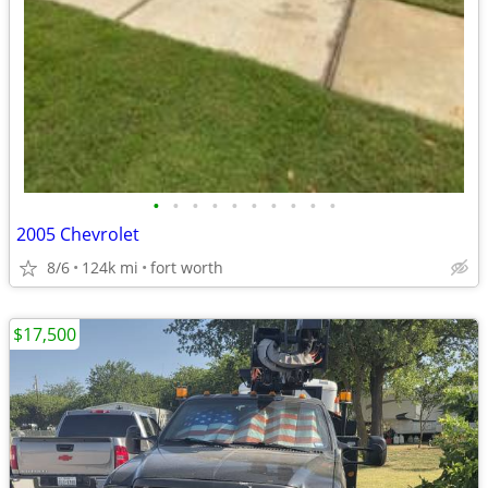
•
•
•
•
•
•
•
•
•
•
2005 Chevrolet
8/6
124k mi
fort worth
$17,500