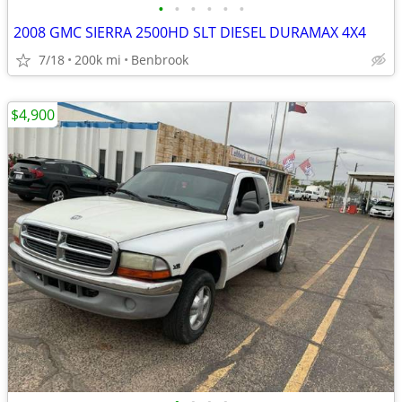
•
•
•
•
•
•
2008 GMC SIERRA 2500HD SLT DIESEL DURAMAX 4X4
7/18
200k mi
Benbrook
$4,900