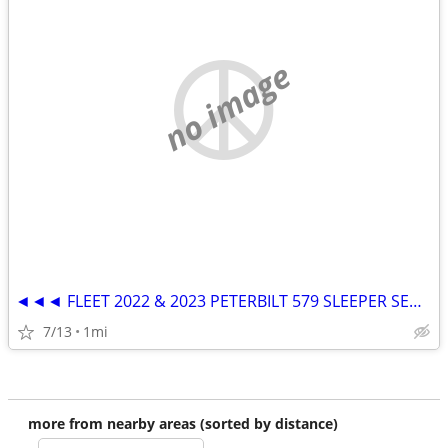
no image
◄◄◄ FLEET 2022 & 2023 PETERBILT 579 SLEEPER SEMI TRUCKS ►►►
7/13
1mi
more from nearby areas (sorted by distance)