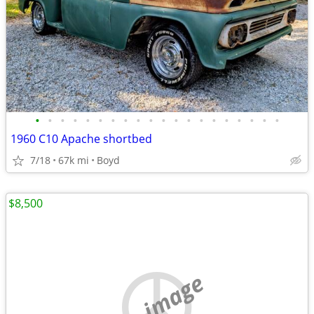
•
•
•
•
•
•
•
•
•
•
•
•
•
•
•
•
•
•
•
•
1960 C10 Apache shortbed
7/18
67k mi
Boyd
$8,500
no image