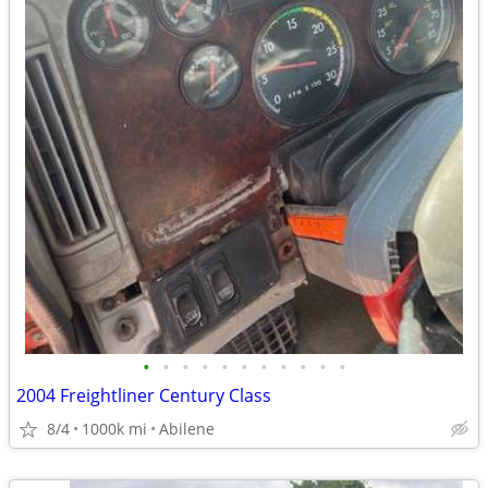
•
•
•
•
•
•
•
•
•
•
•
2004 Freightliner Century Class
8/4
1000k mi
Abilene