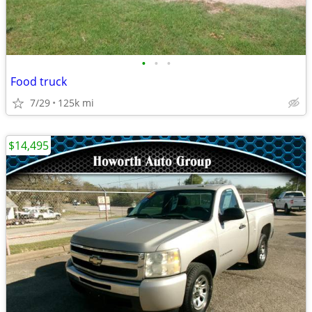
•
•
•
Food truck
7/29
125k mi
$14,495