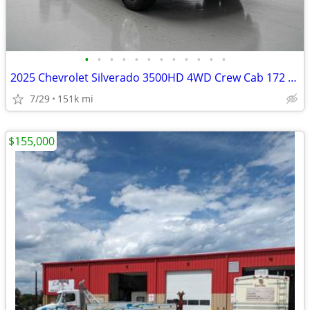
•
•
•
•
•
•
•
•
•
•
•
•
2025 Chevrolet Silverado 3500HD 4WD Crew Cab 172 LTZ
7/29
151k mi
$155,000