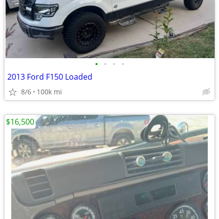
•
•
•
•
2013 Ford F150 Loaded
8/6
100k mi
$16,500