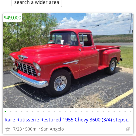
search a wider area
$49,000
•
•
•
•
•
•
•
•
•
•
•
•
•
•
•
•
•
•
•
•
•
•
•
•
Rare Rotisserie Restored 1955 Chevy 3600 (3/4) stepside pick up
7/23
500mi
San Angelo