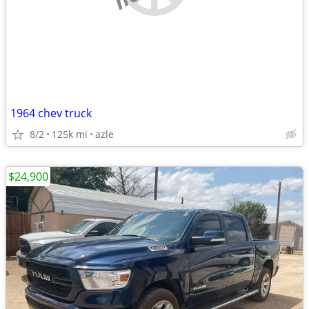
1964 chev truck
8/2
125k mi
azle
$24,900