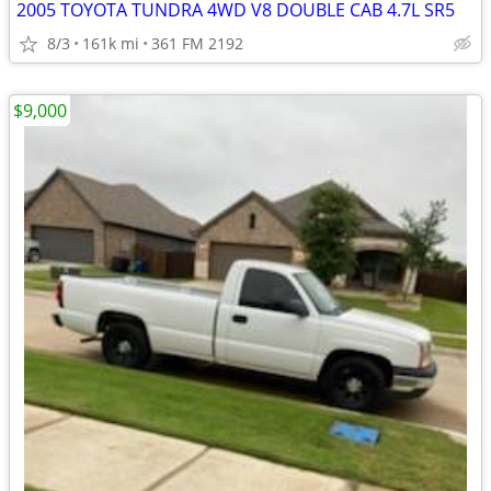
2005 TOYOTA TUNDRA 4WD V8 DOUBLE CAB 4.7L SR5
8/3
161k mi
361 FM 2192
$9,000