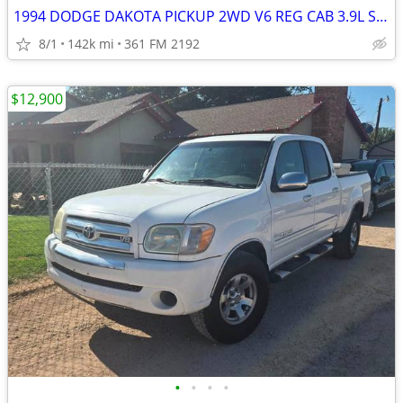
1994 DODGE DAKOTA PICKUP 2WD V6 REG CAB 3.9L SPORT
8/1
142k mi
361 FM 2192
$12,900
•
•
•
•