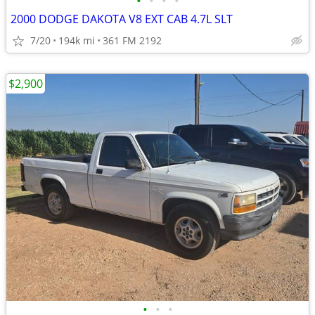
•
•
•
•
2000 DODGE DAKOTA V8 EXT CAB 4.7L SLT
7/20
194k mi
361 FM 2192
$2,900
•
•
•