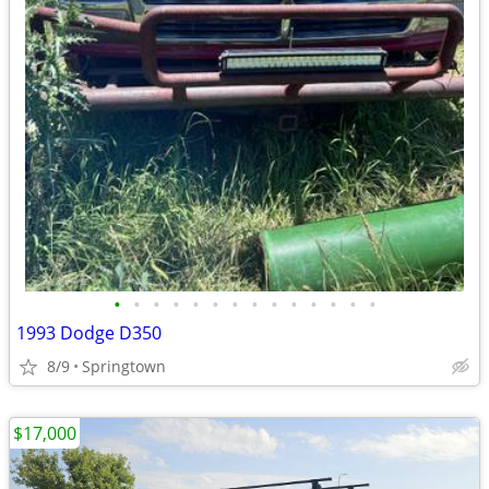
•
•
•
•
•
•
•
•
•
•
•
•
•
•
1993 Dodge D350
8/9
Springtown
$17,000