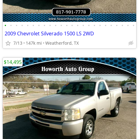
•
•
•
•
•
•
•
•
•
•
•
•
•
•
•
•
•
•
•
•
•
•
•
•
2009 Chevrolet Silverado 1500 LS 2WD
7/13
147k mi
Weatherford, TX
$14,495