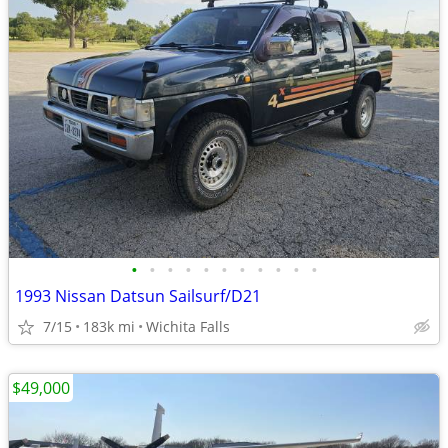
•
•
•
•
•
•
•
•
•
•
•
1993 Nissan Datsun Sailsurf/D21
7/15
183k mi
Wichita Falls
$49,000