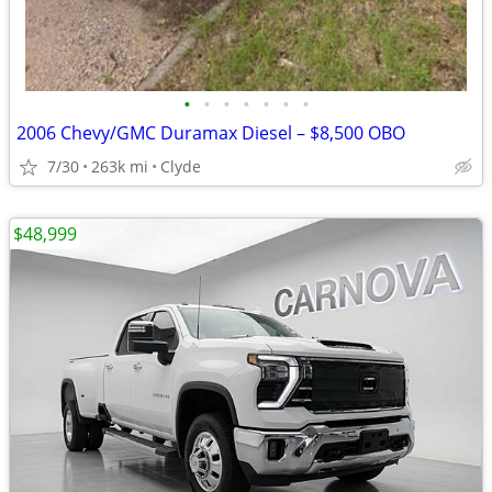
•
•
•
•
•
•
•
2006 Chevy/GMC Duramax Diesel – $8,500 OBO
7/30
263k mi
Clyde
$48,999