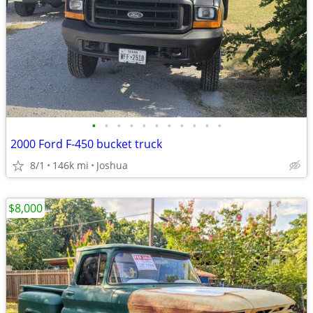
•
•
•
•
•
•
•
•
•
•
•
2000 Ford F-450 bucket truck
8/1
146k mi
Joshua
$8,000