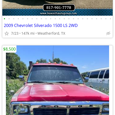
•
•
•
•
•
•
•
•
•
•
•
•
•
•
•
•
•
•
•
•
•
•
•
•
2009 Chevrolet Silverado 1500 LS 2WD
7/23
147k mi
Weatherford, TX
$8,500