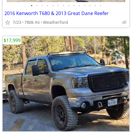
•
•
•
•
•
•
•
•
•
•
•
•
•
•
2016 Kenworth T680 & 2013 Great Dane Reefer
7/23
780k mi
Weatherford
$17,999