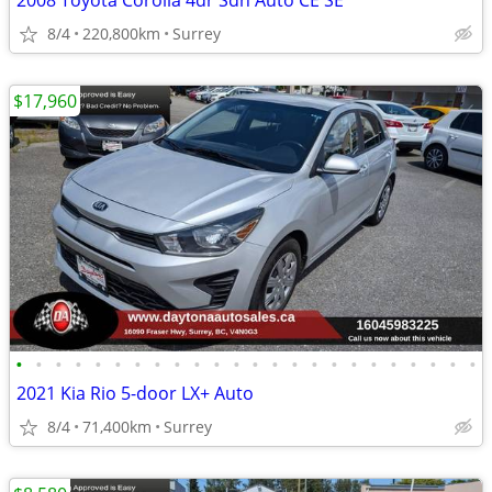
2008 Toyota Corolla 4dr Sdn Auto CE SE
8/4
220,800km
Surrey
$17,960
•
•
•
•
•
•
•
•
•
•
•
•
•
•
•
•
•
•
•
•
•
•
•
•
2021 Kia Rio 5-door LX+ Auto
8/4
71,400km
Surrey