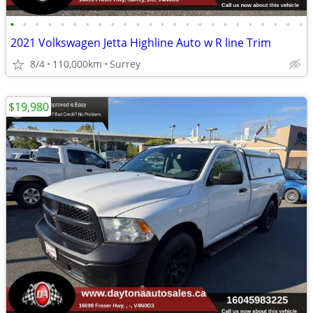
•
•
•
•
•
•
•
•
•
•
•
•
•
•
•
•
•
•
•
•
•
•
•
•
2021 Volkswagen Jetta Highline Auto w R line Trim
8/4
110,000km
Surrey
$19,980