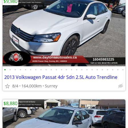
$9,980
•
•
•
•
•
•
•
•
•
•
•
•
•
•
•
•
•
•
•
•
•
•
•
•
2013 Volkswagen Passat 4dr Sdn 2.5L Auto Trendline
8/4
164,000km
Surrey
$8,880