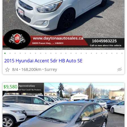
•
•
•
•
•
•
•
•
•
•
•
•
•
•
•
•
•
•
•
•
•
•
•
•
2015 Hyundai Accent 5dr HB Auto SE
8/4
168,200km
Surrey
$9,580