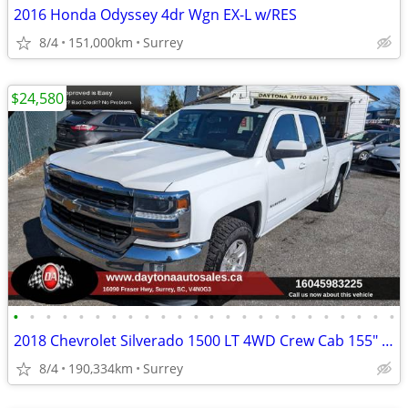
2016 Honda Odyssey 4dr Wgn EX-L w/RES
8/4
151,000km
Surrey
$24,580
•
•
•
•
•
•
•
•
•
•
•
•
•
•
•
•
•
•
•
•
•
•
•
•
2018 Chevrolet Silverado 1500 LT 4WD Crew Cab 155" LT w/1LT
8/4
190,334km
Surrey