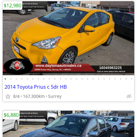
$12,980
•
•
•
•
•
•
•
•
•
•
•
•
•
•
•
•
•
•
•
•
•
•
•
•
2014 Toyota Prius c 5dr HB
8/4
167,300km
Surrey
$6,880