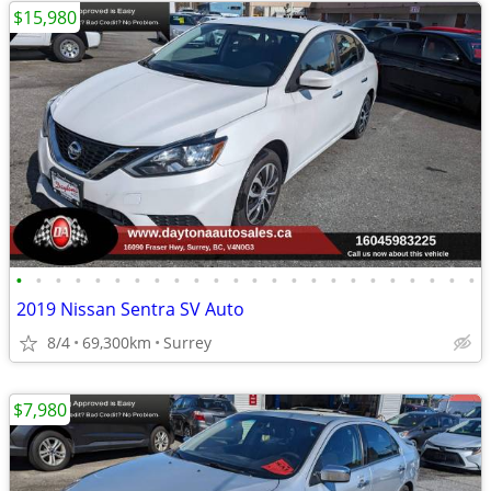
$15,980
•
•
•
•
•
•
•
•
•
•
•
•
•
•
•
•
•
•
•
•
•
•
•
•
2019 Nissan Sentra SV Auto
8/4
69,300km
Surrey
$7,980