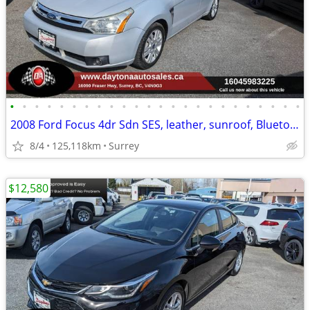
•
•
•
•
•
•
•
•
•
•
•
•
•
•
•
•
•
•
•
•
•
•
•
•
2008 Ford Focus 4dr Sdn SES, leather, sunroof, Bluetooth,
8/4
125,118km
Surrey
$12,580