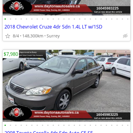
•
•
•
•
•
•
•
•
•
•
•
•
•
•
•
•
•
•
•
•
•
•
•
•
2018 Chevrolet Cruze 4dr Sdn 1.4L LT w/1SD
8/4
148,300km
Surrey
$7,980
•
•
•
•
•
•
•
•
•
•
•
•
•
•
•
•
•
•
•
•
•
•
•
•