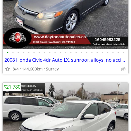
•
•
•
•
•
•
•
•
•
•
•
•
•
•
•
•
•
•
•
•
•
•
•
2008 Honda Civic 4dr Auto LX, sunroof, alloys, no accidents,
8/4
144,600km
Surrey
$21,780