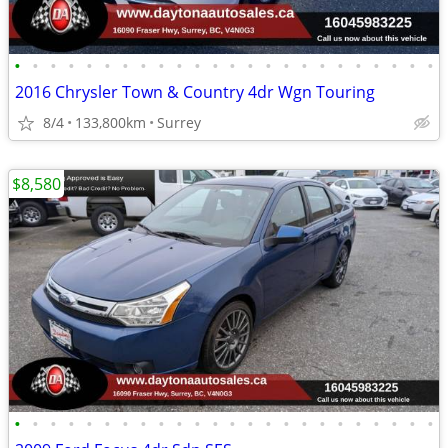
•
•
•
•
•
•
•
•
•
•
•
•
•
•
•
•
•
•
•
•
•
•
•
•
2016 Chrysler Town & Country 4dr Wgn Touring
8/4
133,800km
Surrey
$8,580
•
•
•
•
•
•
•
•
•
•
•
•
•
•
•
•
•
•
•
•
•
•
•
•