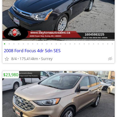
•
•
•
•
•
•
•
•
•
•
•
•
•
•
•
•
•
•
•
•
•
•
•
•
2008 Ford Focus 4dr Sdn SES
8/4
175,414km
Surrey
$23,980