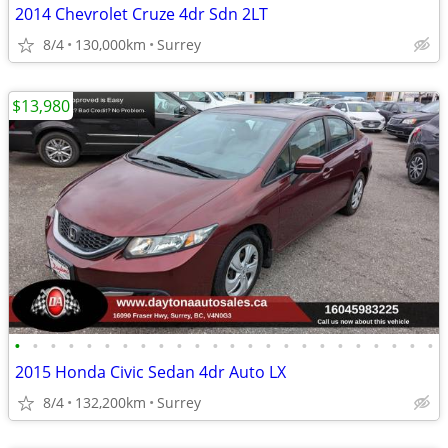
2014 Chevrolet Cruze 4dr Sdn 2LT
8/4
130,000km
Surrey
$13,980
•
•
•
•
•
•
•
•
•
•
•
•
•
•
•
•
•
•
•
•
•
•
•
•
2015 Honda Civic Sedan 4dr Auto LX
8/4
132,200km
Surrey