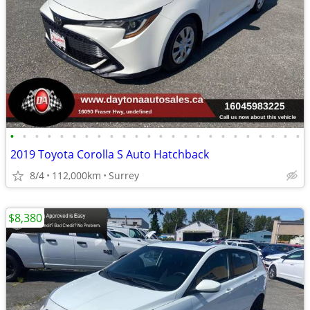
•
•
•
•
•
•
•
•
•
•
•
•
•
•
•
•
•
•
•
•
•
•
•
•
2019 Toyota Corolla S Auto Hatchback
8/4
112,000km
Surrey
$8,380