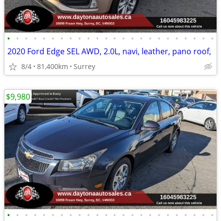
•
•
•
•
•
•
•
•
•
•
•
•
•
•
•
•
•
•
•
•
•
•
•
•
2020 Ford Edge SEL AWD, 2.0L, navi, leather, pano roof,
8/4
81,400km
Surrey
$9,980
•
•
•
•
•
•
•
•
•
•
•
•
•
•
•
•
•
•
•
•
•
•
•
•