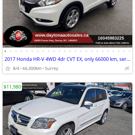
•
•
•
•
•
•
•
•
•
•
•
•
•
•
•
•
•
•
•
•
•
•
•
•
2017 Honda HR-V 4WD 4dr CVT EX, only 66000 km, service history,
8/4
66,300km
Surrey
$11,980