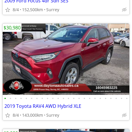
2009 Ford Focus 4dr Sdn SES
8/4
152,500km
Surrey
$30,980
•
•
•
•
•
•
•
•
•
•
•
•
•
•
•
•
•
•
•
•
•
•
•
•
2019 Toyota RAV4 AWD Hybrid XLE
8/4
143,000km
Surrey