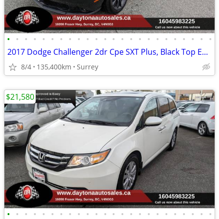
•
•
•
•
•
•
•
•
•
•
•
•
•
•
•
•
•
•
•
•
•
•
•
•
2017 Dodge Challenger 2dr Cpe SXT Plus, Black Top Edition,
8/4
135,400km
Surrey
$21,580
•
•
•
•
•
•
•
•
•
•
•
•
•
•
•
•
•
•
•
•
•
•
•
•