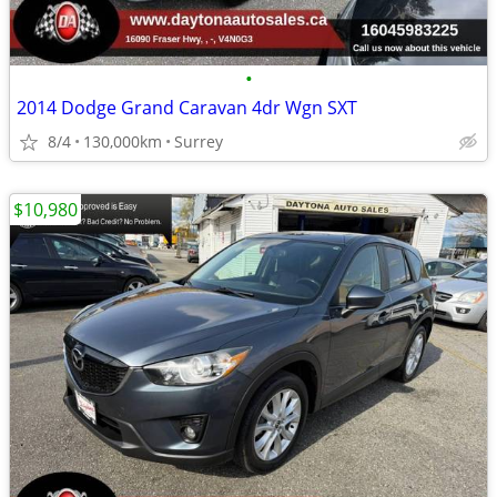
•
2014 Dodge Grand Caravan 4dr Wgn SXT
8/4
130,000km
Surrey
$10,980