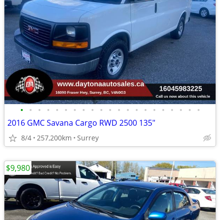
•
•
•
•
•
•
•
•
•
•
•
•
•
•
•
•
•
•
•
•
•
2016 GMC Savana Cargo RWD 2500 135"
8/4
257,200km
Surrey
$9,980