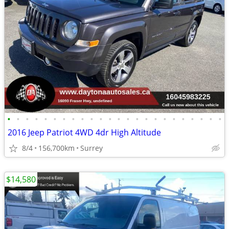
•
•
•
•
•
•
•
•
•
•
•
•
•
•
•
•
•
•
•
•
•
•
•
•
2016 Jeep Patriot 4WD 4dr High Altitude
8/4
156,700km
Surrey
$14,580