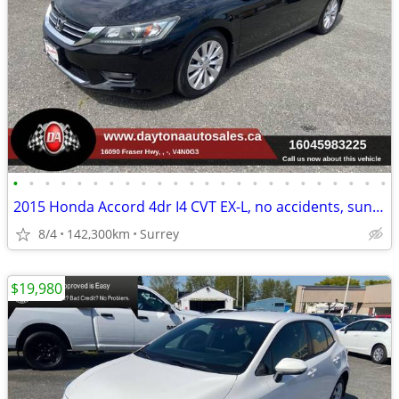
•
•
•
•
•
•
•
•
•
•
•
•
•
•
•
•
•
•
•
•
•
•
•
•
2015 Honda Accord 4dr I4 CVT EX-L, no accidents, sunroof,
8/4
142,300km
Surrey
$19,980