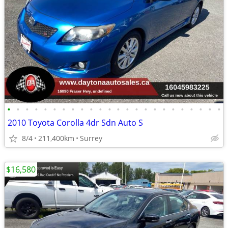
•
•
•
•
•
•
•
•
•
•
•
•
•
•
•
•
•
•
•
•
•
•
•
•
2010 Toyota Corolla 4dr Sdn Auto S
8/4
211,400km
Surrey
$16,580