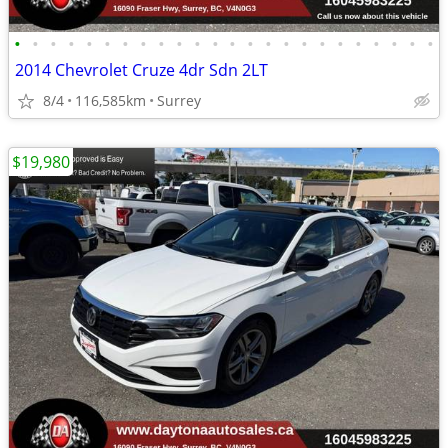
•
•
•
•
•
•
•
•
•
•
•
•
•
•
•
•
•
•
•
•
•
•
•
•
2014 Chevrolet Cruze 4dr Sdn 2LT
8/4
116,585km
Surrey
$19,980