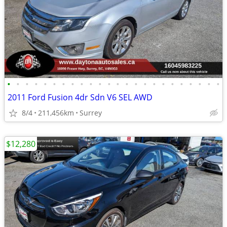
•
•
•
•
•
•
•
•
•
•
•
•
•
•
•
•
•
•
•
•
•
•
•
•
2011 Ford Fusion 4dr Sdn V6 SEL AWD
8/4
211,456km
Surrey
$12,280