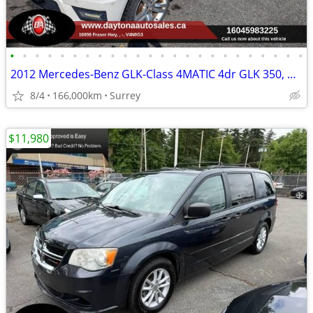
•
•
•
•
•
•
•
•
•
•
•
•
•
•
•
•
•
•
•
•
•
•
•
•
2012 Mercedes-Benz GLK-Class 4MATIC 4dr GLK 350, pano roof,
8/4
166,000km
Surrey
$11,980