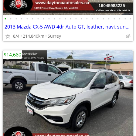
•
•
•
•
•
•
•
•
•
•
•
•
•
•
•
•
•
•
•
•
•
•
•
•
2013 Mazda CX-5 AWD 4dr Auto GT, leather, navi, sunroof, no accidents,
8/4
214,840km
Surrey
$14,680