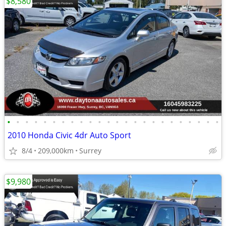
$8,580
•
•
•
•
•
•
•
•
•
•
•
•
•
•
•
•
•
•
•
•
•
•
•
•
2010 Honda Civic 4dr Auto Sport
8/4
209,000km
Surrey
$9,980