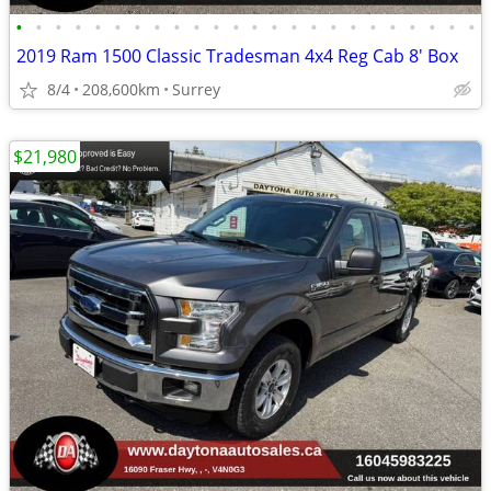
•
•
•
•
•
•
•
•
•
•
•
•
•
•
•
•
•
•
•
•
•
•
•
•
2019 Ram 1500 Classic Tradesman 4x4 Reg Cab 8' Box
8/4
208,600km
Surrey
$21,980