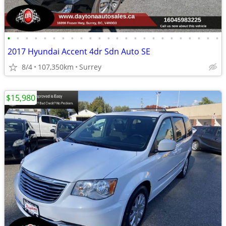
•
•
•
•
•
•
•
•
•
•
•
•
•
•
•
•
•
•
•
•
•
•
•
•
2017 Hyundai Accent 4dr Sdn Auto SE
8/4
107,350km
Surrey
$15,980