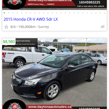
•
•
•
•
•
•
•
•
•
•
•
•
•
•
•
•
•
•
•
•
•
•
•
•
2015 Honda CR-V AWD 5dr LX
8/4
196,000km
Surrey
$8,980