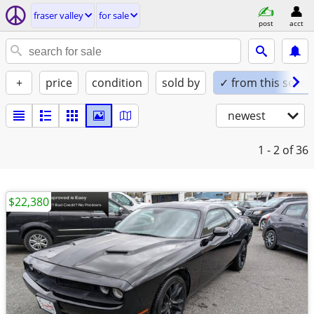
fraser valley
for sale
post
acct
+
price
condition
sold by
✓ from this seller
newest
1 - 2
of 36
$22,380