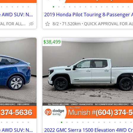
•
•
•
•
•
•
•
•
•
•
•
•
•
•
•
•
•
•
•
•
•
2022 Tesla Model Y Long Range AWD SUV: NAVI, CLEAN CARFAX!
QUICK APPROVAL FOR ALL CREDIT TYPES!
8/2
71,520km
$38,499
•
•
•
•
•
•
•
•
•
•
•
•
•
•
•
•
•
•
•
•
2022 Tesla Model Y Long Range AWD SUV: NAVI, CLEAN CARFAX!