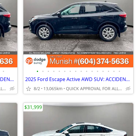
•
•
•
•
•
•
•
•
•
•
•
•
•
•
•
•
•
2025 Ford Escape Active AWD SUV: ACCIDENT-FREE!
2025 Ford Escape Active AWD SUV: ACCIDENT-FREE!
QUICK APPROVAL FOR ALL CREDIT TYPES!
8/2
13,065km
QUICK APPROVAL FOR ALL CREDIT TYPES!
$31,999