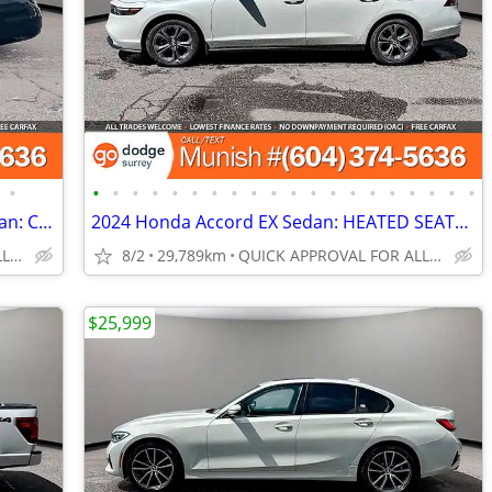
•
•
•
•
•
•
•
•
•
•
•
•
•
•
•
•
•
•
•
•
•
2020 Mercedes-Benz S-Class S 560e Sedan: CLEAN CARFAX
2024 Honda Accord EX Sedan: HEATED SEATS, SUNROOF, LOW KMS
QUICK APPROVAL FOR ALL CREDIT TYPES!
8/2
29,789km
QUICK APPROVAL FOR ALL CREDIT TYPES!
$25,999