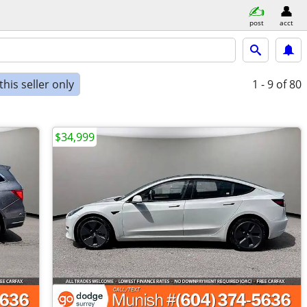
post
acct
his seller only
1 - 9
of 80
$34,999