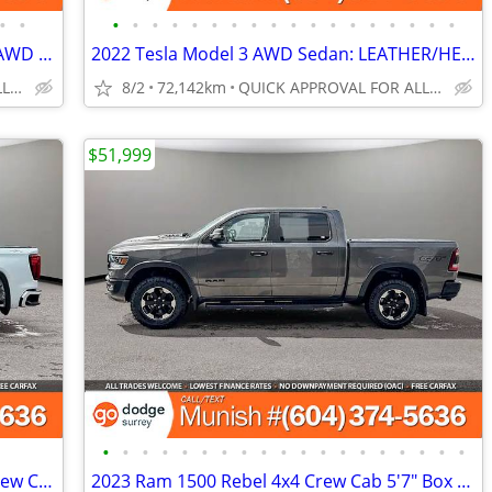
•
•
•
•
•
•
•
•
•
•
•
•
•
•
•
•
•
•
•
•
2019 Honda Pilot Touring 8-Passenger AWD SUV: LOCAL, LOW LOW KMS!
2022 Tesla Model 3 AWD Sedan: LEATHER/HEATED SEATS, LOW KMS!
QUICK APPROVAL FOR ALL CREDIT TYPES!
8/2
72,142km
QUICK APPROVAL FOR ALL CREDIT TYPES!
$51,999
•
•
•
•
•
•
•
•
•
•
•
•
•
•
•
•
•
•
•
2022 GMC Sierra 1500 Elevation 4WD Crew Cab 147": CLEAN, LOCAL
2023 Ram 1500 Rebel 4x4 Crew Cab 5'7" Box Pickup: 1-OWNER, LOCAL