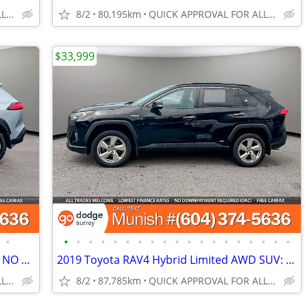
QUICK APPROVAL FOR ALL CREDIT TYPES!
8/2
80,195km
QUICK APPROVAL FOR ALL CREDIT TYPES!
$33,999
•
•
•
•
•
•
•
•
•
•
•
•
•
•
•
•
•
•
•
•
2025 Toyota Corolla Cross LE AWD SUV: NO ACCIDENTS, LOCAL
2019 Toyota RAV4 Hybrid Limited AWD SUV: LOW KMS, NO ACCIDENTS
QUICK APPROVAL FOR ALL CREDIT TYPES!
8/2
87,785km
QUICK APPROVAL FOR ALL CREDIT TYPES!