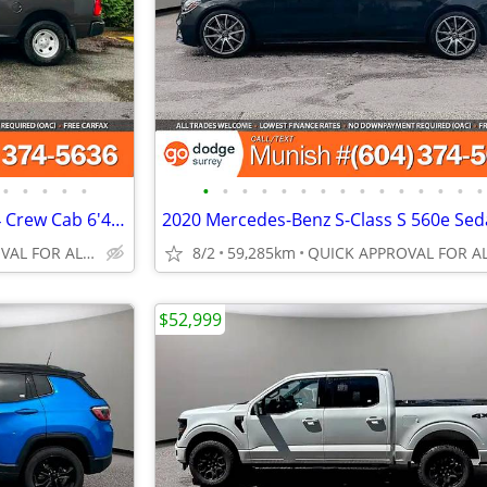
•
•
•
•
•
•
•
•
•
•
•
•
•
•
•
•
•
•
•
•
2018 Ram 1500 Tradesman 4x4 Crew Cab 6'4" Box Pickup: CLEAN TITLE
QUICK APPROVAL FOR ALL CREDIT TYPES!
8/2
59,285km
$52,999