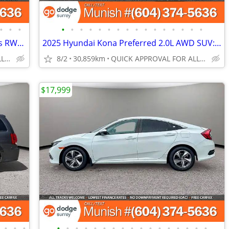
•
•
•
•
•
•
•
•
•
•
•
•
•
•
•
•
•
•
•
2020 Tesla Model 3 Standard Range Plus RWD Sedan: LOCAL, LOW KMS
2025 Hyundai Kona Preferred 2.0L AWD SUV: LOCAL, ONLY 31K KMS,
QUICK APPROVAL FOR ALL CREDIT TYPES!
8/2
30,859km
QUICK APPROVAL FOR ALL CREDIT TYPES!
$17,999
•
•
•
•
•
•
•
•
•
•
•
•
•
•
•
•
•
•
•
•