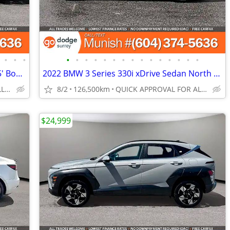
•
•
•
•
•
•
•
•
•
•
•
•
•
•
•
•
•
•
2024 Ford F-150 XLT 4WD SuperCrew 5.5' Box: 28K KMS, NO ACCIDENTS
2022 BMW 3 Series 330i xDrive Sedan North America, LOADED, BC UNIT
QUICK APPROVAL FOR ALL CREDIT TYPES!
8/2
126,500km
QUICK APPROVAL FOR ALL CREDIT TYPES!
$24,999