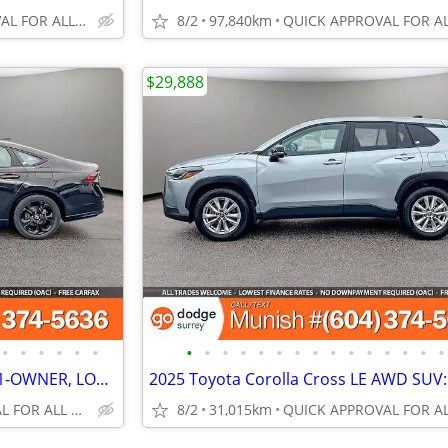
QUICK APPROVAL FOR ALL CREDIT TYPES!
8/2
97,840km
$29,888
•
•
•
•
•
•
•
•
•
•
•
•
•
•
•
•
•
•
•
•
•
2025 Honda Accord SE Sedan: 1-OWNER, LOCAL, LOW KMS
QUICK APPROVAL FOR ALL CREDIT TYPES!
8/2
31,015km