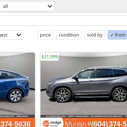
all
est
price
condition
sold by
✓ from t
$31,999