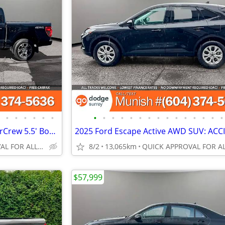
•
•
•
•
•
•
•
•
•
•
•
•
•
•
•
•
•
•
•
•
•
2024 Ford F-150 STX 4WD SuperCrew 5.5' Box Pickup: CARPLAY, LOW KMS
QUICK APPROVAL FOR ALL CREDIT TYPES!
8/2
13,065km
$57,999