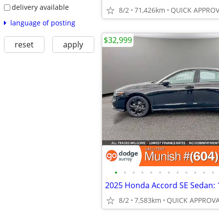
delivery available
8/2
71,426km
language of posting
$32,999
reset
apply
•
•
•
•
•
•
•
•
•
•
•
•
8/2
7,583km