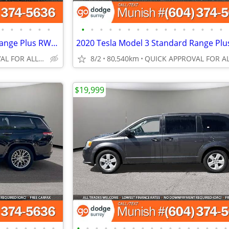
•
•
•
•
•
•
•
•
•
•
•
•
•
•
•
•
•
•
•
•
•
•
2020 Tesla Model 3 Standard Range Plus RWD Sedan: CLEAN TITLE, LOCAL
QUICK APPROVAL FOR ALL CREDIT TYPES!
8/2
80,540km
$19,999
•
•
•
•
•
•
•
•
•
•
•
•
•
•
•
•
•
•
•
•
•
•
•