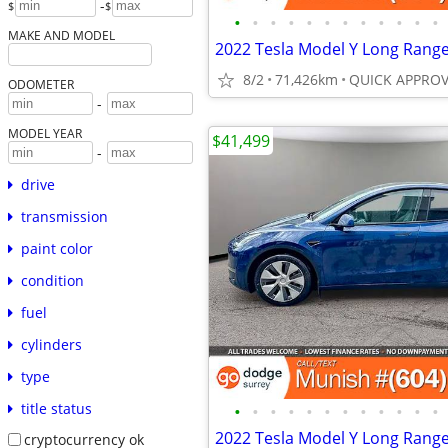
-
$
$
•
•
•
•
•
•
•
•
•
•
•
•
MAKE AND MODEL
8/2
71,426km
ODOMETER
-
MODEL YEAR
$41,499
-
drive
transmission
paint color
condition
fuel
cylinders
type
title status
•
•
•
•
•
•
•
•
•
•
•
•
cryptocurrency ok