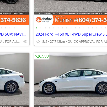
•
•
•
•
•
•
•
•
•
•
•
•
•
•
•
•
•
•
•
•
•
2019 Jeep Compass Altitude 4WD SUV: NAVIGATION, BACK-UP CAMERA
QUICK APPROVAL FOR ALL CREDIT TYPES!
8/2
27,742km
$26,999