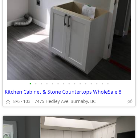
•
•
•
•
•
•
•
•
•
•
•
•
•
•
•
Kitchen Cabinet & Stone Countertops WholeSale 8
8/6
103 - 7475 Hedley Ave, Burnaby, BC