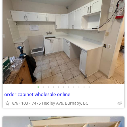
•
•
•
•
•
•
•
•
•
•
•
order cabinet wholesale online
8/6
103 - 7475 Hedley Ave, Burnaby, BC