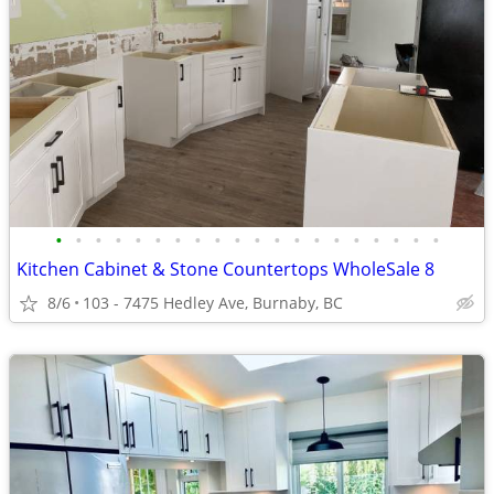
•
•
•
•
•
•
•
•
•
•
•
•
•
•
•
•
•
•
•
•
Kitchen Cabinet & Stone Countertops WholeSale 8
8/6
103 - 7475 Hedley Ave, Burnaby, BC