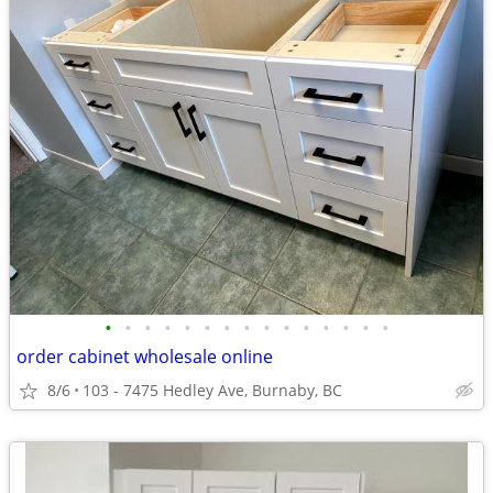
•
•
•
•
•
•
•
•
•
•
•
•
•
•
•
order cabinet wholesale online
8/6
103 - 7475 Hedley Ave, Burnaby, BC