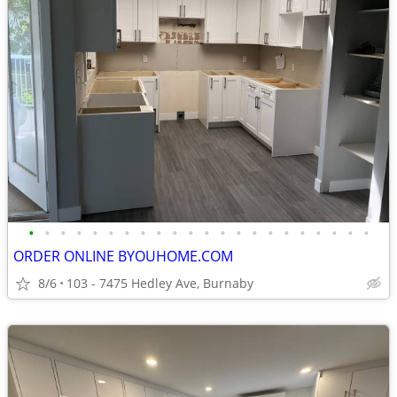
•
•
•
•
•
•
•
•
•
•
•
•
•
•
•
•
•
•
•
•
•
•
ORDER ONLINE BYOUHOME.COM
8/6
103 - 7475 Hedley Ave, Burnaby