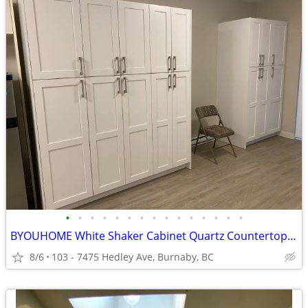
•
•
•
•
•
•
•
•
•
•
•
•
•
•
•
BYOUHOME White Shaker Cabinet Quartz Countertop 1A
8/6
103 - 7475 Hedley Ave, Burnaby, BC