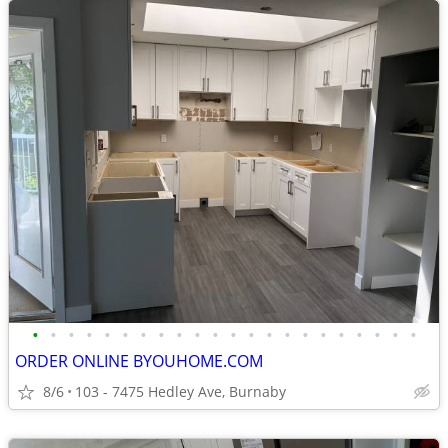
•
•
•
•
•
•
•
•
•
•
•
•
•
•
•
•
•
•
•
•
•
•
ORDER ONLINE BYOUHOME.COM
8/6
103 - 7475 Hedley Ave, Burnaby