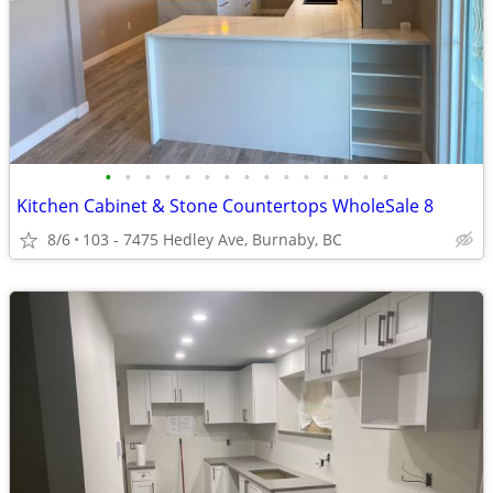
•
•
•
•
•
•
•
•
•
•
•
•
•
•
•
Kitchen Cabinet & Stone Countertops WholeSale 8
8/6
103 - 7475 Hedley Ave, Burnaby, BC