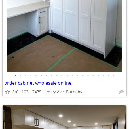
•
•
•
•
•
•
•
•
•
•
•
•
•
•
•
•
•
•
•
•
order cabinet wholesale online
8/6
103 - 7475 Hedley Ave, Burnaby