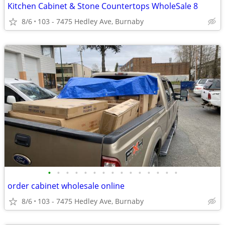
Kitchen Cabinet & Stone Countertops WholeSale 8
8/6
103 - 7475 Hedley Ave, Burnaby
•
•
•
•
•
•
•
•
•
•
•
•
•
•
•
order cabinet wholesale online
8/6
103 - 7475 Hedley Ave, Burnaby