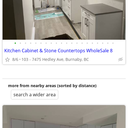
•
•
•
•
•
•
•
•
•
•
•
•
•
•
•
•
•
•
•
•
Kitchen Cabinet & Stone Countertops WholeSale 8
8/6
103 - 7475 Hedley Ave, Burnaby, BC
more from nearby areas (sorted by distance)
search a wider area