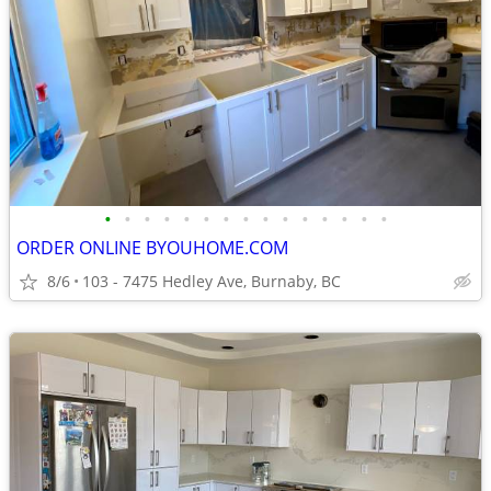
•
•
•
•
•
•
•
•
•
•
•
•
•
•
•
ORDER ONLINE BYOUHOME.COM
8/6
103 - 7475 Hedley Ave, Burnaby, BC