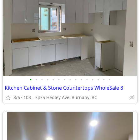
•
•
•
•
•
•
•
•
•
•
•
•
•
•
•
Kitchen Cabinet & Stone Countertops WholeSale 8
8/6
103 - 7475 Hedley Ave, Burnaby, BC