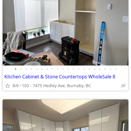
•
•
•
•
•
•
•
•
•
•
•
•
•
•
•
•
•
•
•
•
Kitchen Cabinet & Stone Countertops WholeSale 8
8/6
103 - 7475 Hedley Ave, Burnaby, BC