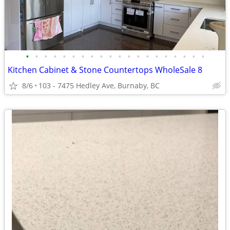
•
•
•
•
•
•
•
•
•
•
•
•
•
•
•
•
•
•
•
•
Kitchen Cabinet & Stone Countertops WholeSale 8
8/6
103 - 7475 Hedley Ave, Burnaby, BC