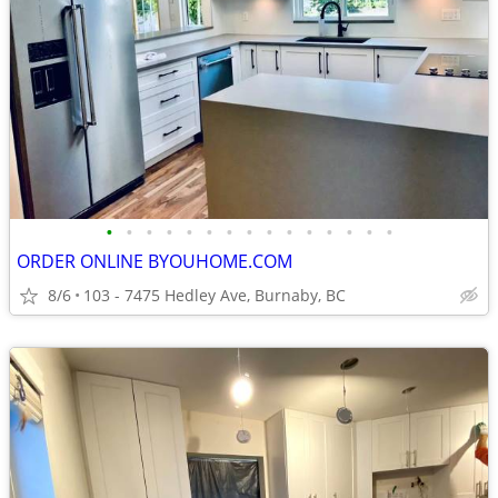
•
•
•
•
•
•
•
•
•
•
•
•
•
•
•
ORDER ONLINE BYOUHOME.COM
8/6
103 - 7475 Hedley Ave, Burnaby, BC