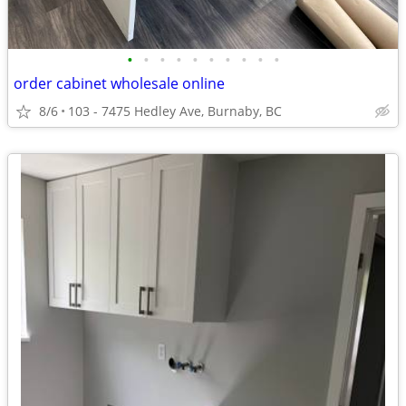
•
•
•
•
•
•
•
•
•
•
order cabinet wholesale online
8/6
103 - 7475 Hedley Ave, Burnaby, BC