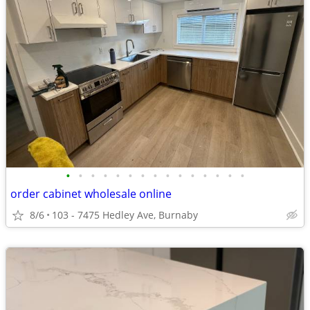
•
•
•
•
•
•
•
•
•
•
•
•
•
•
•
order cabinet wholesale online
8/6
103 - 7475 Hedley Ave, Burnaby