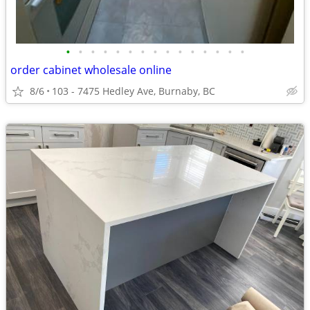
•
•
•
•
•
•
•
•
•
•
•
•
•
•
•
order cabinet wholesale online
8/6
103 - 7475 Hedley Ave, Burnaby, BC