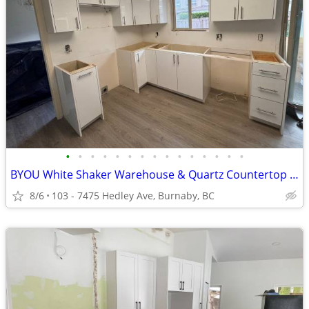
•
•
•
•
•
•
•
•
•
•
•
•
•
•
•
BYOU White Shaker Warehouse & Quartz Countertop 2B (103-7475 Hedley A
8/6
103 - 7475 Hedley Ave, Burnaby, BC