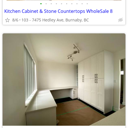
•
•
•
•
•
•
•
•
•
•
Kitchen Cabinet & Stone Countertops WholeSale 8
8/6
103 - 7475 Hedley Ave, Burnaby, BC