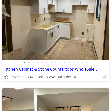
•
•
•
•
•
•
•
•
•
•
•
•
•
•
•
Kitchen Cabinet & Stone Countertops WholeSale 8
8/6
103 - 7475 Hedley Ave, Burnaby, BC