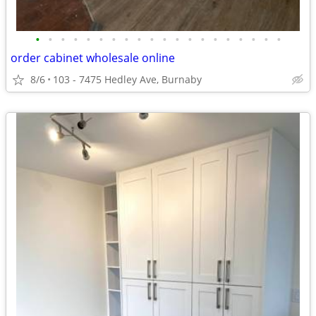
•
•
•
•
•
•
•
•
•
•
•
•
•
•
•
•
•
•
•
•
order cabinet wholesale online
8/6
103 - 7475 Hedley Ave, Burnaby