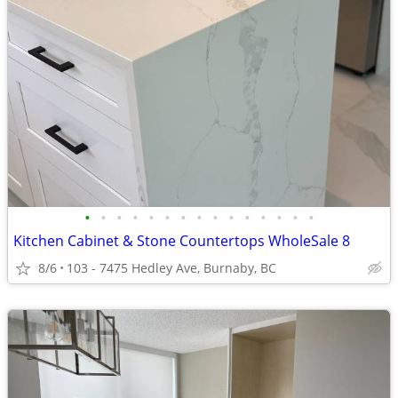
•
•
•
•
•
•
•
•
•
•
•
•
•
•
•
Kitchen Cabinet & Stone Countertops WholeSale 8
8/6
103 - 7475 Hedley Ave, Burnaby, BC