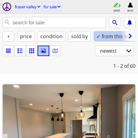
fraser valley
for sale
post
acct
+
price
condition
sold by
✓ from this seller
newest
1 - 2
of 60