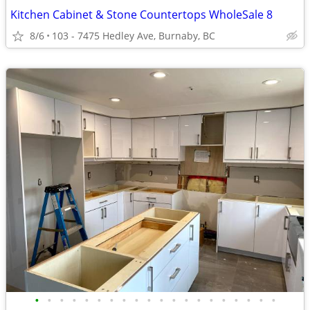
Kitchen Cabinet & Stone Countertops WholeSale 8
8/6
103 - 7475 Hedley Ave, Burnaby, BC
•
•
•
•
•
•
•
•
•
•
•
•
•
•
•
•
•
•
•
•