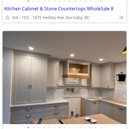
•
•
•
•
•
•
•
•
•
•
•
•
•
•
•
Kitchen Cabinet & Stone Countertops WholeSale 8
8/6
103 - 7475 Hedley Ave, Burnaby, BC
•
•
•
•
•
•
•
•
•
•
•
•
•
•
•