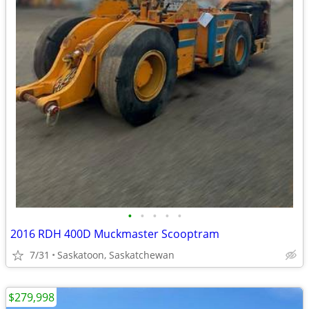
•
•
•
•
•
2016 RDH 400D Muckmaster Scooptram
7/31
Saskatoon, Saskatchewan
$279,998