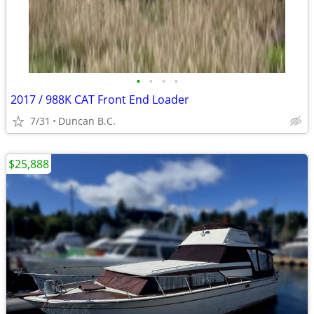
•
•
•
•
2017 / 988K CAT Front End Loader
7/31
Duncan B.C.
$25,888