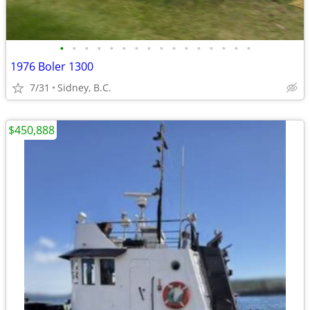
•
•
•
•
•
•
•
•
•
•
•
•
•
•
•
•
1976 Boler 1300
7/31
Sidney, B.C.
$450,888