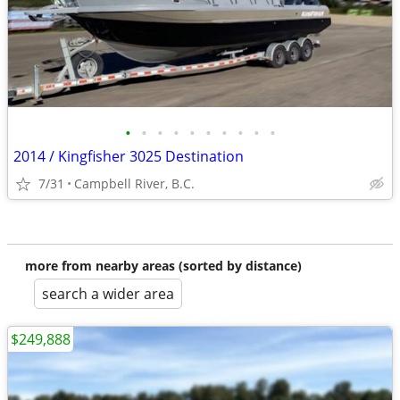
•
•
•
•
•
•
•
•
•
•
2014 / Kingfisher 3025 Destination
7/31
Campbell River, B.C.
more from nearby areas (sorted by distance)
search a wider area
$249,888