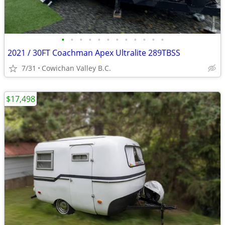
•
•
•
•
•
•
•
•
•
•
•
•
2021 / 30FT Coachman Apex Ultralite 289TBSS
7/31
Cowichan Valley B.C.
$17,498