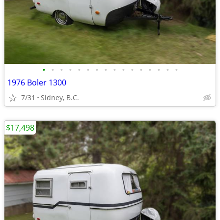
•
•
•
•
•
•
•
•
•
•
•
•
•
•
•
•
1976 Boler 1300
7/31
Sidney, B.C.
$17,498