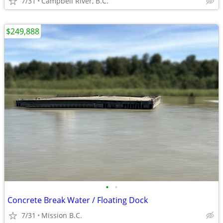
7/31
Campbell River, B.C.
$249,888
•
•
Concrete Break Water / Floating Dock
7/31
Mission B.C.