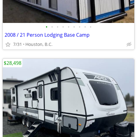
•
•
•
•
•
•
•
•
•
2008 / 21 Person Lodging Base Camp
7/31
Houston, B.C.
$28,498