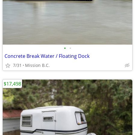
•
•
Concrete Break Water / Floating Dock
7/31
Mission B.C.
$17,498