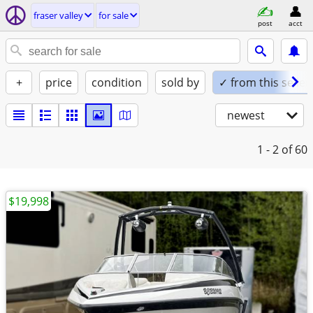
fraser valley
for sale
post
acct
+
price
condition
sold by
✓ from this seller
newest
1 - 2
of 60
$19,998