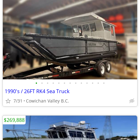
•
•
•
•
•
•
•
•
•
•
•
•
•
1990's / 26FT RK4 Sea Truck
7/31
Cowichan Valley B.C.
$269,888