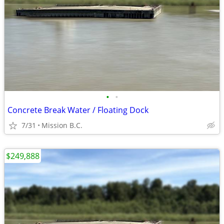
•
•
Concrete Break Water / Floating Dock
7/31
Mission B.C.
$249,888