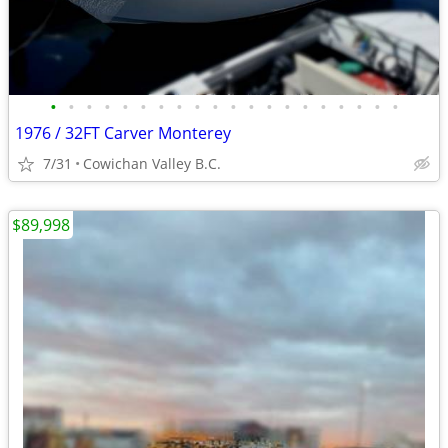
•
•
•
•
•
•
•
•
•
•
•
•
•
•
•
•
•
•
•
•
1976 / 32FT Carver Monterey
7/31
Cowichan Valley B.C.
$89,998