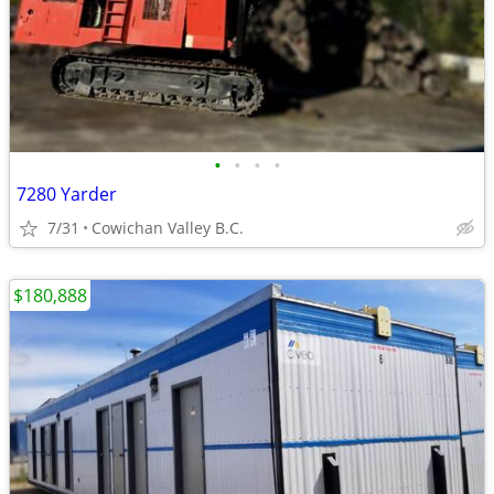
•
•
•
•
7280 Yarder
7/31
Cowichan Valley B.C.
$180,888