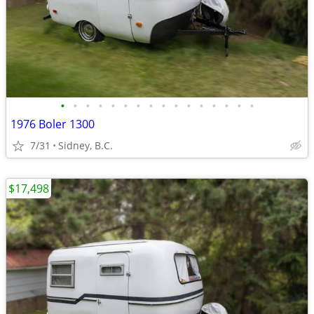
•
•
•
•
•
•
•
•
•
•
•
•
•
•
•
•
1976 Boler 1300
7/31
Sidney, B.C.
$17,498