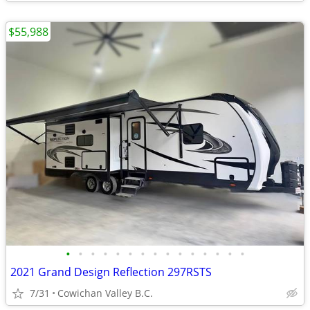
$55,988
•
•
•
•
•
•
•
•
•
•
•
•
•
•
•
2021 Grand Design Reflection 297RSTS
7/31
Cowichan Valley B.C.