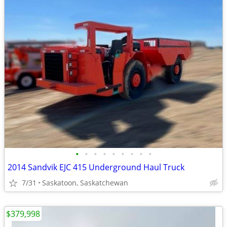
•
•
•
•
•
•
•
•
•
2014 Sandvik EJC 415 Underground Haul Truck
7/31
Saskatoon, Saskatchewan
$379,998