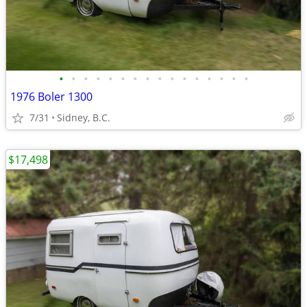
•
•
•
•
•
•
•
•
•
•
•
•
•
•
•
•
1976 Boler 1300
7/31
Sidney, B.C.
$17,498