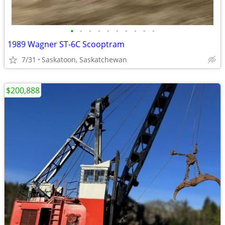
•
•
•
•
•
•
•
•
•
•
1989 Wagner ST-6C Scooptram
7/31
Saskatoon, Saskatchewan
$200,888