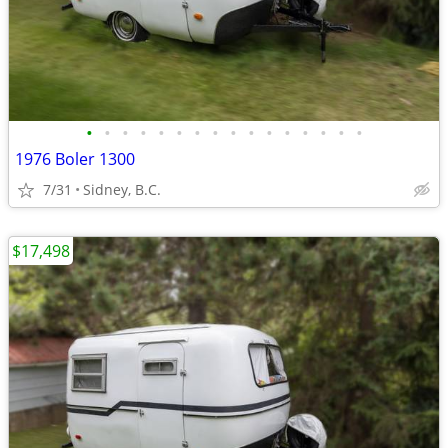
•
•
•
•
•
•
•
•
•
•
•
•
•
•
•
•
1976 Boler 1300
7/31
Sidney, B.C.
$17,498