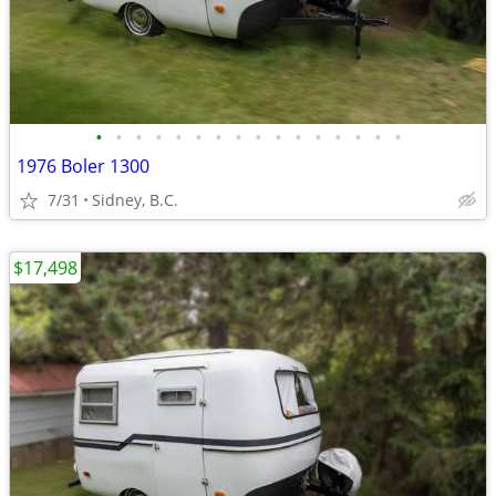
•
•
•
•
•
•
•
•
•
•
•
•
•
•
•
•
1976 Boler 1300
7/31
Sidney, B.C.
$17,498