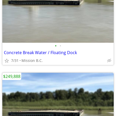
•
•
Concrete Break Water / Floating Dock
7/31
Mission B.C.
$249,888