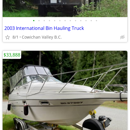
•
•
•
•
•
•
•
•
•
•
•
•
•
2003 International Bin Hauling Truck
8/1
Cowichan Valley B.C.
$33,888