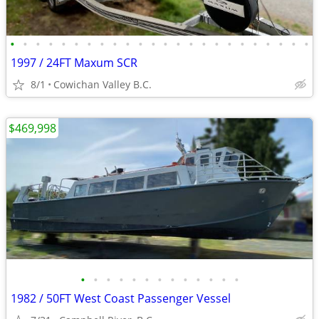
•
•
•
•
•
•
•
•
•
•
•
•
•
•
•
•
•
•
•
•
•
•
•
•
1997 / 24FT Maxum SCR
8/1
Cowichan Valley B.C.
$469,998
•
•
•
•
•
•
•
•
•
•
•
•
•
1982 / 50FT West Coast Passenger Vessel