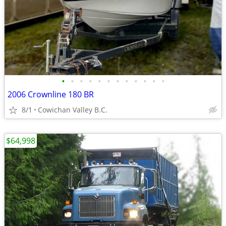
•
•
•
•
•
•
•
•
•
•
•
•
2006 Crownline 180 BR
8/1
Cowichan Valley B.C.
$64,998