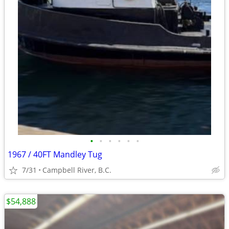
•
•
•
•
•
•
1967 / 40FT Mandley Tug
7/31
Campbell River, B.C.
$54,888