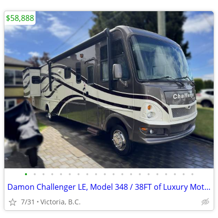
$58,888
•
•
•
•
•
•
•
•
•
•
•
•
•
•
•
•
•
•
•
•
Damon Challenger LE, Model 348 / 38FT of Luxury Motor Coach
7/31
Victoria, B.C.