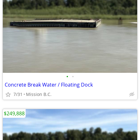
•
•
Concrete Break Water / Floating Dock
7/31
Mission B.C.
$249,888