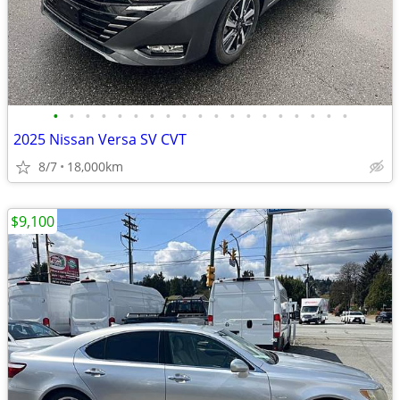
•
•
•
•
•
•
•
•
•
•
•
•
•
•
•
•
•
•
•
2025 Nissan Versa SV CVT
8/7
18,000km
$9,100