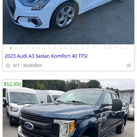
•
•
•
•
•
•
•
•
•
•
•
•
•
•
•
•
•
•
•
•
•
•
2023 Audi A3 Sedan Komfort 40 TFSI
8/7
34,000km
$52,900