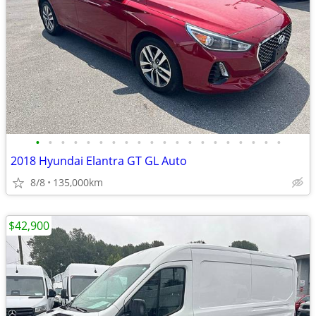
•
•
•
•
•
•
•
•
•
•
•
•
•
•
•
•
•
•
•
•
2018 Hyundai Elantra GT GL Auto
8/8
135,000km
$42,900