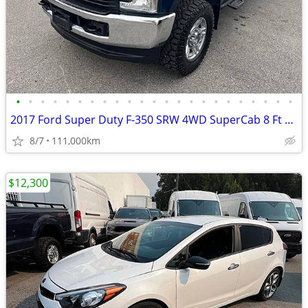
•
•
•
•
•
•
•
•
•
•
•
•
•
•
•
•
•
•
•
•
•
•
•
2017 Ford Super Duty F-350 SRW 4WD SuperCab 8 Ft Box XL
8/7
111,000km
$12,300