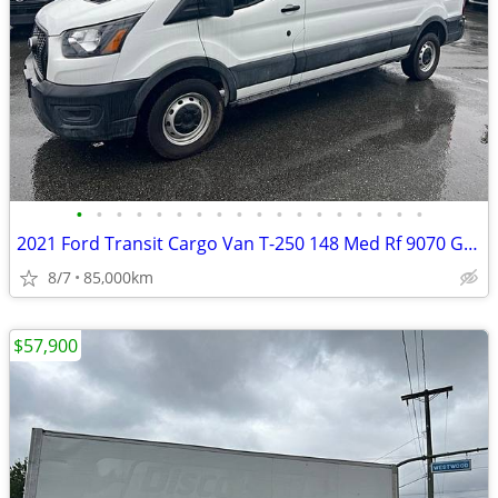
•
•
•
•
•
•
•
•
•
•
•
•
•
•
•
•
•
•
2021 Ford Transit Cargo Van T-250 148 Med Rf 9070 GVWR RWD
8/7
85,000km
$57,900