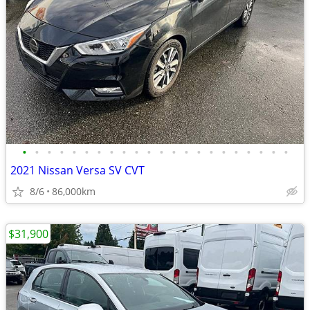
•
•
•
•
•
•
•
•
•
•
•
•
•
•
•
•
•
•
•
•
•
•
2021 Nissan Versa SV CVT
8/6
86,000km
$31,900