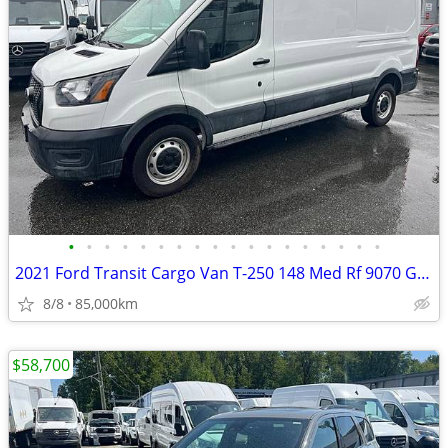
•
•
•
•
•
•
•
•
•
•
•
•
•
•
•
•
•
•
2021 Ford Transit Cargo Van T-250 148 Med Rf 9070 GVWR RWD
8/8
85,000km
$58,700