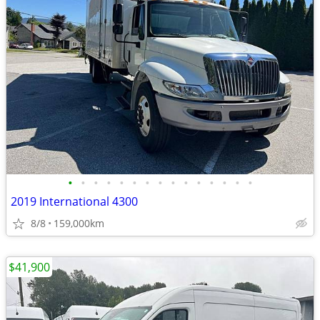
•
•
•
•
•
•
•
•
•
•
•
•
•
•
•
2019 International 4300
8/8
159,000km
$41,900