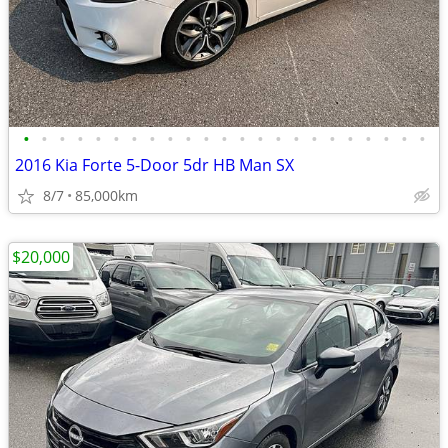
•
•
•
•
•
•
•
•
•
•
•
•
•
•
•
•
•
•
•
•
•
•
•
2016 Kia Forte 5-Door 5dr HB Man SX
8/7
85,000km
$20,000