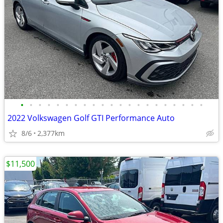
•
•
•
•
•
•
•
•
•
•
•
•
•
•
•
•
•
•
•
•
•
2022 Volkswagen Golf GTI Performance Auto
8/6
2,377km
$11,500