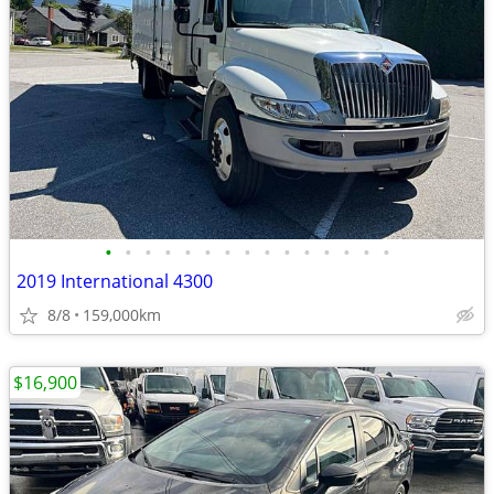
•
•
•
•
•
•
•
•
•
•
•
•
•
•
•
2019 International 4300
8/8
159,000km
$16,900