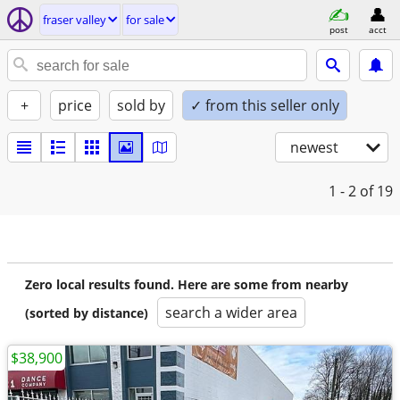
fraser valley
for sale
post
acct
+
price
sold by
✓ from this seller only
newest
1 - 2
of 19
Zero local results found. Here are some from nearby
search a wider area
(sorted by distance)
$38,900