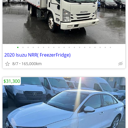
•
•
•
•
•
•
•
•
•
•
•
•
•
•
•
•
•
•
•
2020 Isuzu NRR( FreezerFridge)
8/7
165,000km
$31,300