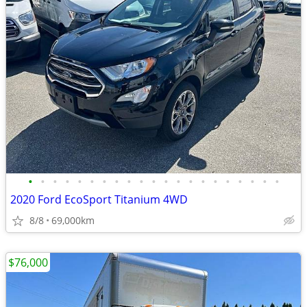
•
•
•
•
•
•
•
•
•
•
•
•
•
•
•
•
•
•
•
•
•
2020 Ford EcoSport Titanium 4WD
8/8
69,000km
$76,000