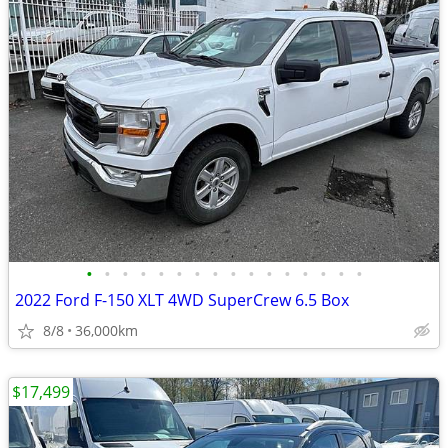
•
•
•
•
•
•
•
•
•
•
•
•
•
•
•
•
2022 Ford F-150 XLT 4WD SuperCrew 6.5 Box
8/8
36,000km
$17,499