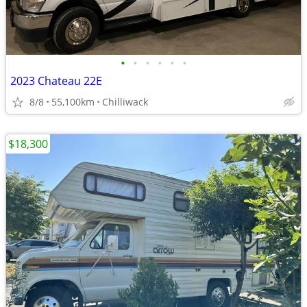
•
•
•
•
•
•
2023 Chateau 22E
8/8
55,100km
Chilliwack
$18,300