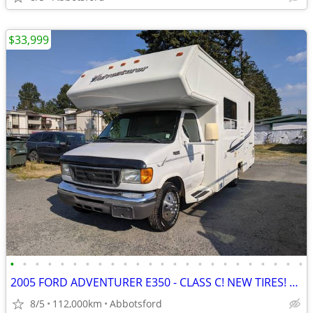
$33,999
•
•
•
•
•
•
•
•
•
•
•
•
•
•
•
•
•
•
•
•
•
•
•
•
2005 FORD ADVENTURER E350 - CLASS C! NEW TIRES! 23 FEET! NO ACCIDENTS!
8/5
112,000km
Abbotsford