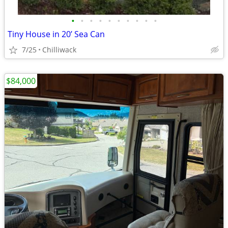
•
•
•
•
•
•
•
•
•
•
Tiny House in 20’ Sea Can
7/25
Chilliwack
$84,000