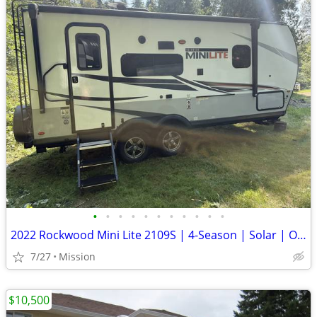
•
•
•
•
•
•
•
•
•
•
•
2022 Rockwood Mini Lite 2109S | 4-Season | Solar | Off-Grid | Baja Sus
7/27
Mission
$10,500