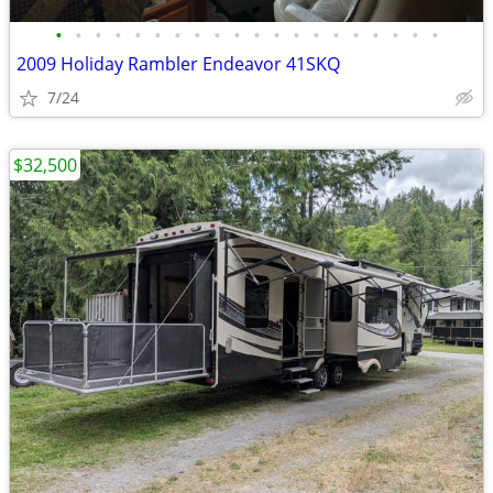
•
•
•
•
•
•
•
•
•
•
•
•
•
•
•
•
•
•
•
•
2009 Holiday Rambler Endeavor 41SKQ
7/24
$32,500