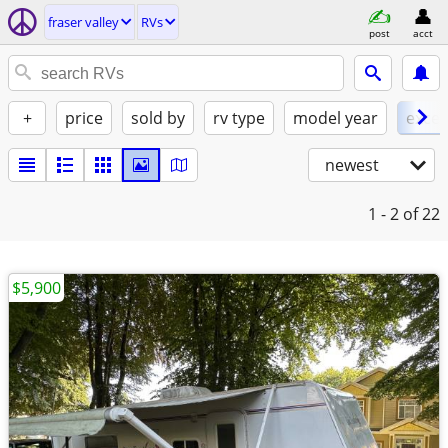
fraser valley
RVs
post
acct
+
price
sold by
rv type
model year
excel
newest
1 - 2
of 22
$5,900