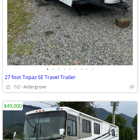
•
•
•
•
•
•
•
•
•
27 foot Topaz SE Travel Trailer
7/2
Aldergrove
$49,000