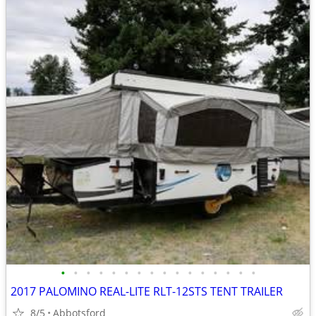
•
•
•
•
•
•
•
•
•
•
•
•
•
•
•
•
2017 PALOMINO REAL-LITE RLT-12STS TENT TRAILER
8/5
Abbotsford