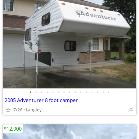
•
•
•
•
•
•
•
•
•
•
•
•
•
•
•
2005 Adventurer 8 foot camper
7/26
Langley
$12,000