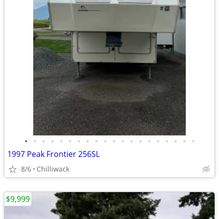
•
•
•
•
•
•
•
•
•
•
•
•
•
•
•
•
•
•
•
•
1997 Peak Frontier 256SL
8/6
Chilliwack
$9,999