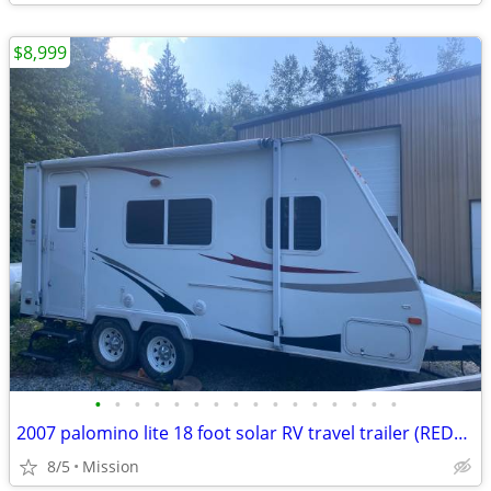
$8,999
•
•
•
•
•
•
•
•
•
•
•
•
•
•
•
•
2007 palomino lite 18 foot solar RV travel trailer (REDUCED PRICE!)
8/5
Mission