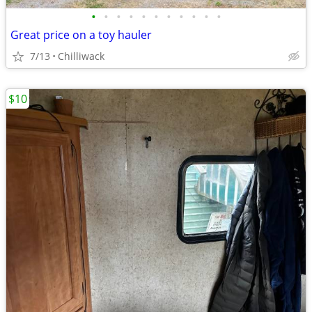
•
•
•
•
•
•
•
•
•
•
•
Great price on a toy hauler
7/13
Chilliwack
$10