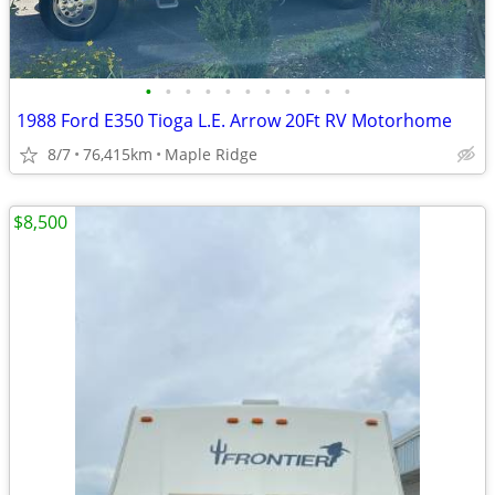
•
•
•
•
•
•
•
•
•
•
•
1988 Ford E350 Tioga L.E. Arrow 20Ft RV Motorhome
8/7
76,415km
Maple Ridge
$8,500