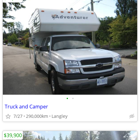
•
•
Truck and Camper
7/27
290,000km
Langley
$39,900