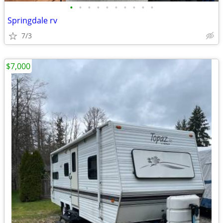
•
•
•
•
•
•
•
•
•
•
Springdale rv
7/3
$7,000