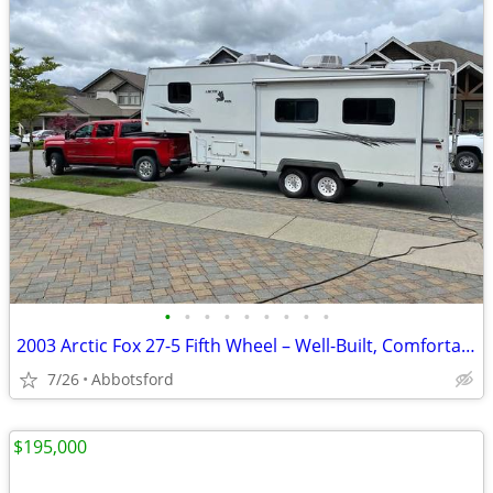
•
•
•
•
•
•
•
•
•
2003 Arctic Fox 27-5 Fifth Wheel – Well-Built, Comfortable & Ready
7/26
Abbotsford
$195,000