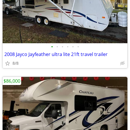
•
•
•
•
•
•
2008 Jayco Jayfeather ultra lite 21ft travel trailer
8/8
$86,000