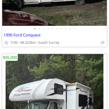
•
•
•
•
•
•
•
•
•
•
1990 Ford Conquest
7/30
98,325km
South Surrey
$95,000