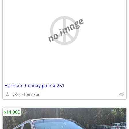
no image
Harrison holiday park # 251
7/25
Harrison
$14,000