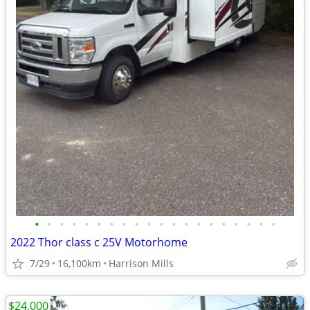
•
•
•
•
•
•
•
•
•
•
•
•
•
•
•
•
•
•
•
•
2022 Thor class c 25V Motorhome
7/29
16,100km
Harrison Mills
$24,000