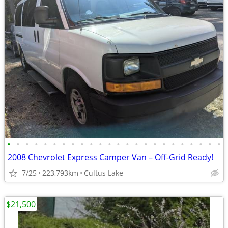
•
•
•
•
•
•
•
•
•
•
•
•
•
•
•
•
•
•
•
•
•
•
•
•
2008 Chevrolet Express Camper Van – Off-Grid Ready!
7/25
223,793km
Cultus Lake
$21,500