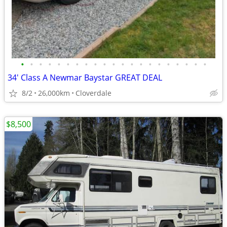
•
•
•
•
•
•
•
•
•
•
•
•
•
•
•
•
•
•
•
•
•
34' Class A Newmar Baystar GREAT DEAL
8/2
26,000km
Cloverdale
$8,500