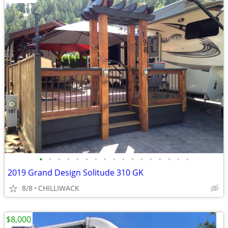
•
•
•
•
•
•
•
•
•
•
•
•
•
•
•
•
•
2019 Grand Design Solitude 310 GK
8/8
CHILLIWACK
$8,000