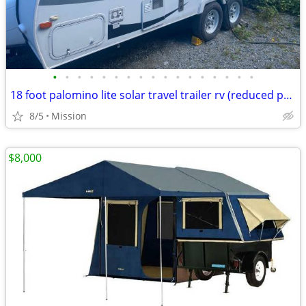
•
•
•
•
•
•
•
•
•
•
•
•
•
•
•
•
•
18 foot palomino lite solar travel trailer rv (reduced price)
8/5
Mission
$8,000