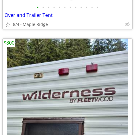
•
•
•
•
•
•
•
•
•
•
•
•
Overland Trailer Tent
8/4
Maple Ridge
$800