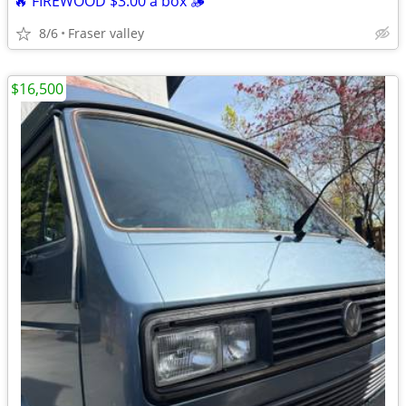
🔥 FIREWOOD $3.00 a box 🪵
8/6
Fraser valley
$16,500