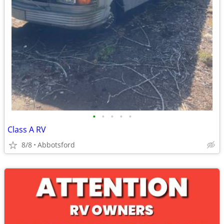
•
•
•
•
•
Class A RV
8/8
Abbotsford