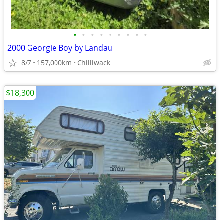
•
•
•
•
•
•
•
•
•
2000 Georgie Boy by Landau
8/7
157,000km
Chilliwack
$18,300