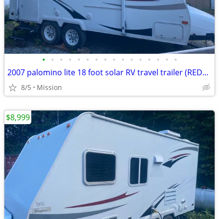
•
•
•
•
•
•
•
•
•
•
•
•
•
•
•
•
2007 palomino lite 18 foot solar RV travel trailer (REDUCED PRICE!)
8/5
Mission
$8,999