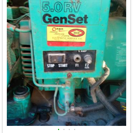
•
•
•
•