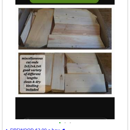
•
•
•