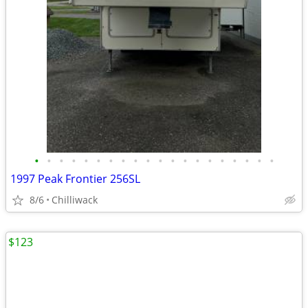
•
•
•
•
•
•
•
•
•
•
•
•
•
•
•
•
•
•
•
•
1997 Peak Frontier 256SL
8/6
Chilliwack
$123