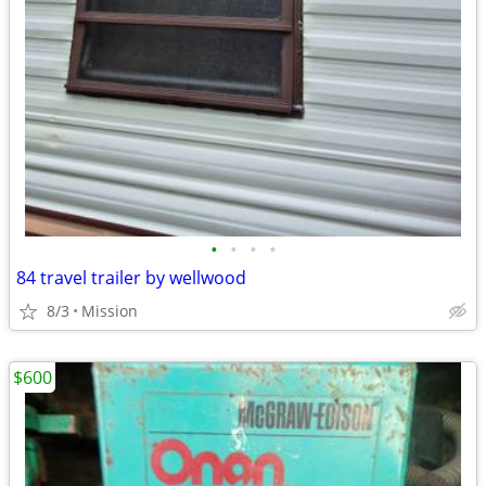
•
•
•
•
84 travel trailer by wellwood
8/3
Mission
$600