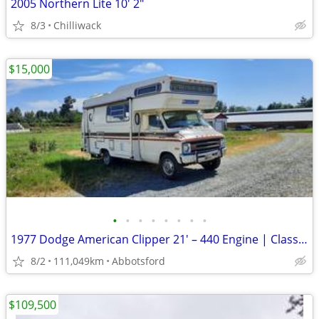
2005 Northern Lite 10' 2"
8/3
Chilliwack
$15,000
•
•
•
•
•
•
•
•
1977 Dodge American Clipper 21' – 440 Engine | Classic RV | Road-Ready
8/2
111,049km
Abbotsford
$109,500