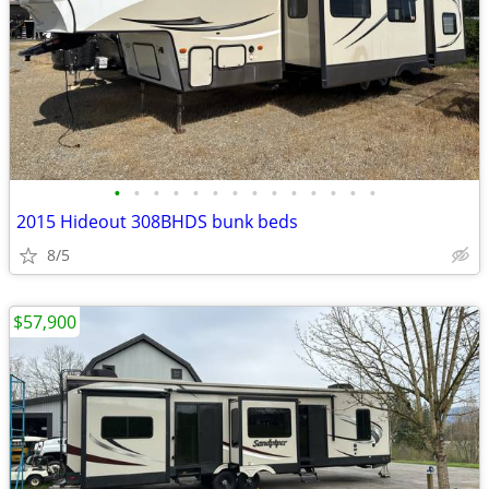
•
•
•
•
•
•
•
•
•
•
•
•
•
•
2015 Hideout 308BHDS bunk beds
8/5
$57,900