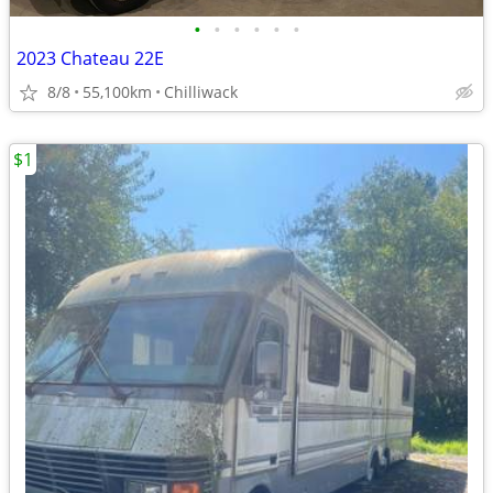
•
•
•
•
•
•
2023 Chateau 22E
8/8
55,100km
Chilliwack
$1