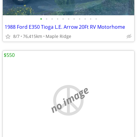
•
•
•
•
•
•
•
•
•
•
•
1988 Ford E350 Tioga L.E. Arrow 20Ft RV Motorhome
8/7
76,415km
Maple Ridge
$550
no image