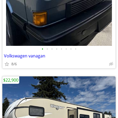
•
•
•
•
•
•
•
•
Volkswagen vanagan
8/6
$22,900