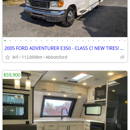
•
•
•
•
•
•
•
•
•
•
•
•
•
•
•
•
•
•
•
•
•
•
•
•
2005 FORD ADVENTURER E350 - CLASS C! NEW TIRES! 23 FEET! NO ACCIDENTS!
8/5
112,000km
Abbotsford
$59,900