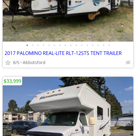
•
•
•
•
•
•
•
•
•
•
•
•
•
•
•
•
2017 PALOMINO REAL-LITE RLT-12STS TENT TRAILER
8/5
Abbotsford
$33,999