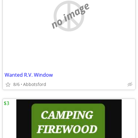
no image
Wanted R.V. Window
8/6
Abbotsford
$3