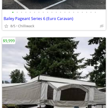
•
•
•
•
•
•
•
•
•
•
•
•
•
•
•
•
•
•
•
•
Bailey Pageant Series 6 (Euro Caravan)
8/5
Chilliwack
$9,999