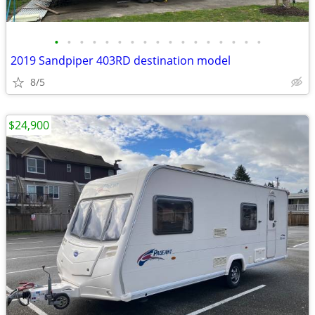
•
•
•
•
•
•
•
•
•
•
•
•
•
•
•
•
•
2019 Sandpiper 403RD destination model
8/5
$24,900