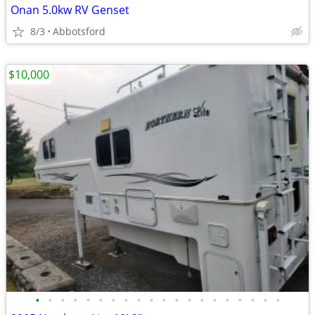
Onan 5.0kw RV Genset
8/3
Abbotsford
$10,000
•
•
•
•
•
•
•
•
•
•
•
•
•
•
•
•
•
•
•
•