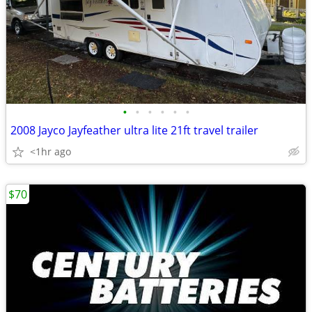
•
•
•
•
•
•
2008 Jayco Jayfeather ultra lite 21ft travel trailer
<1hr ago
$70