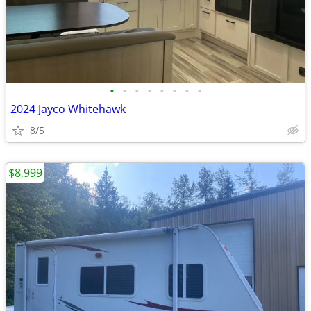
•
•
•
•
•
•
•
•
2024 Jayco Whitehawk
8/5
$8,999