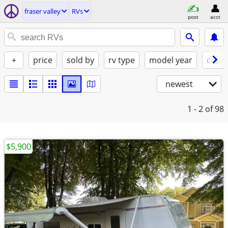
fraser valley
RVs
post
acct
+
price
sold by
rv type
model year
condi
newest
1 - 2
of 98
$5,900