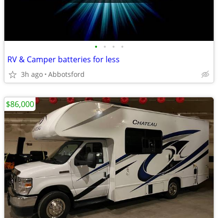
•
•
•
•
RV & Camper batteries for less
3h ago
Abbotsford
$86,000