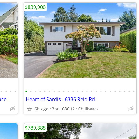
$839,900
•
•
•
•
•
•
•
•
•
•
•
•
•
•
•
•
•
•
•
•
•
•
•
•
•
•
•
•
ace
Heart of Sardis - 6336 Reid Rd
6h ago
3br
1630ft
Chilliwack
2
$789,888