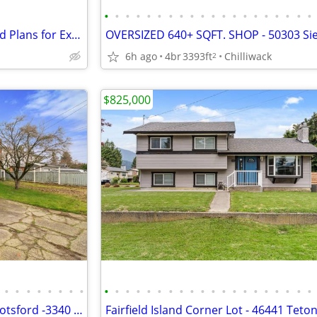
•
•
•
•
•
•
•
•
•
•
•
•
•
•
•
•
•
•
•
•
Home With Daycare + Approved Plans for Expansion
6h ago
4br
3393ft
Chilliwack
2
$825,000
•
•
•
•
•
•
•
•
•
•
•
•
•
•
•
•
•
•
•
•
•
•
•
•
•
•
•
•
Great opportunity in West Abbotsford -3340 Clearbrook Road
Fairfield Island Corner Lot - 46441 Teton