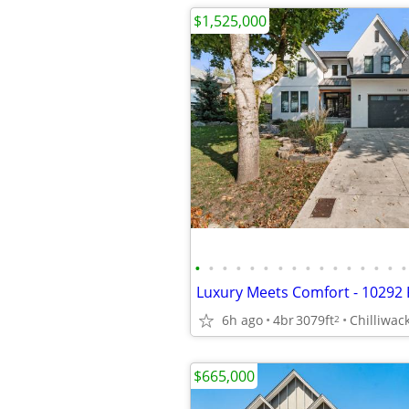
$1,525,000
•
•
•
•
•
•
•
•
•
•
•
•
•
•
•
•
6h ago
4br
3079ft
Chilliwac
2
$665,000