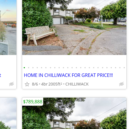
•
•
•
•
•
•
•
•
•
•
•
•
•
•
•
•
•
•
•
•
•
•
•
•
t
HOME IN CHILLIWACK FOR GREAT PRICE!!!
8/6
4br
2005ft
CHILLIWACK
2
$789,888