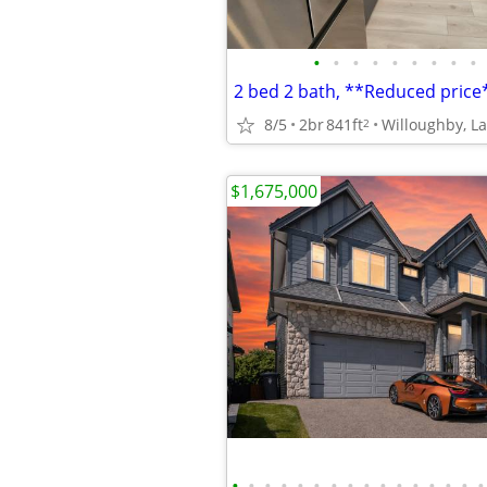
•
•
•
•
•
•
•
•
•
8/5
2br
841ft
Willoughby, L
2
$1,675,000
•
•
•
•
•
•
•
•
•
•
•
•
•
•
•
•