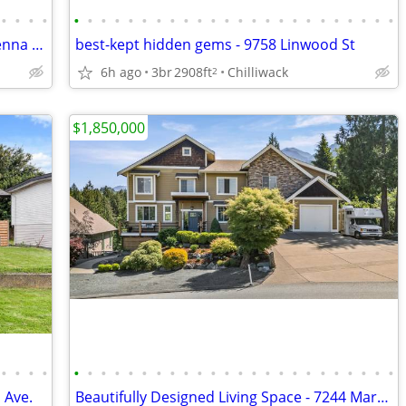
•
•
•
•
•
•
•
•
•
•
•
•
•
•
•
•
•
•
•
•
•
•
•
•
•
•
•
•
OVERSIZED 640+ SQFT. SHOP - 50303 Sienna Ave
best-kept hidden gems - 9758 Linwood St
6h ago
3br
2908ft
Chilliwack
2
$1,850,000
•
•
•
•
•
•
•
•
•
•
•
•
•
•
•
•
•
•
•
•
•
•
•
•
•
•
•
•
 Ave.
Beautifully Designed Living Space - 7244 Marble Hill Road