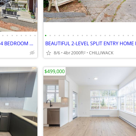
•
•
•
•
•
•
•
•
•
•
•
•
•
•
•
•
•
•
•
•
•
•
•
•
•
•
•
•
AMAZING PANORAMIC VIEWS!!! 4 BEDROOM HOME WITH MASTER ON MAIN
8/6
4br
2000ft
CHILLIWACK
2
$499,000