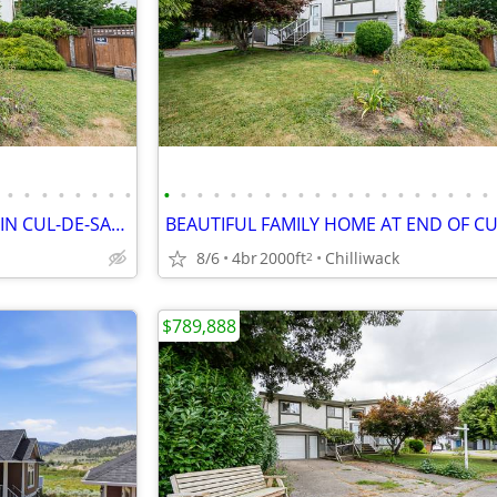
•
•
•
•
•
•
•
•
•
•
•
•
•
•
•
•
•
•
•
•
•
•
•
•
•
•
•
•
BEAUTIFUL 4 BEDROOM HOME IN CUL-DE-SAC WITH A BEAUTIFUL YARD !!
8/6
4br
2000ft
Chilliwack
2
$789,888