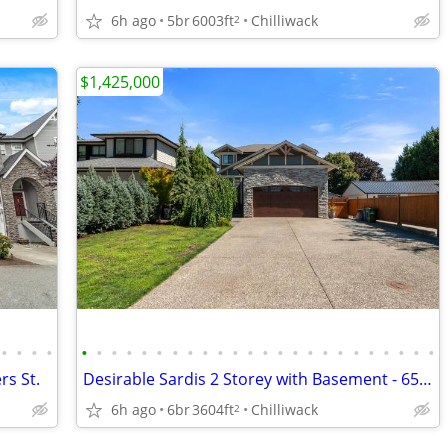
6h ago
5br
6003ft
Chilliwack
2
$1,425,000
•
•
•
•
•
•
•
•
•
•
•
•
•
•
•
•
•
•
•
•
•
•
•
•
•
•
•
•
rs St.
Desirable Sardis 2 Storey with Basement - 6522 Reid Road
6h ago
6br
3604ft
Chilliwack
2