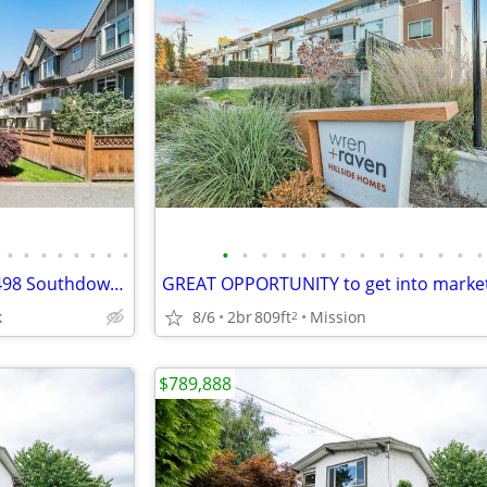
•
•
•
•
•
•
•
•
•
•
•
•
•
•
•
•
•
•
•
•
•
•
Great End Unit in Sardis - 61-6498 Southdown Pl
GREAT OPPORTUNITY to get into marke
k
8/6
2br
809ft
Mission
2
$789,888