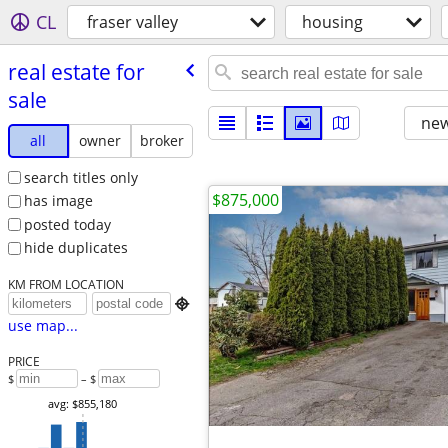
CL
fraser valley
housing
real estate for
sale
new
all
owner
broker
search titles only
$875,000
has image
posted today
hide duplicates
KM FROM LOCATION

use map...
PRICE
$
– $
avg: $855,180