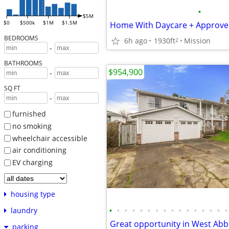
•
$5M
$0
$500k
$1M
$1.5M
BEDROOMS
6h ago
1930ft
Mission
2
-
BATHROOMS
$954,900
-
SQ FT
-
furnished
no smoking
wheelchair accessible
air conditioning
EV charging
housing type
•
•
•
•
•
•
•
•
•
•
•
•
•
•
•
•
laundry
parking