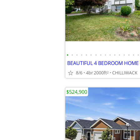
•
•
•
•
•
•
•
•
•
•
•
•
•
•
•
•
8/6
4br
2000ft
CHILLIWACK
2
$524,900