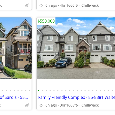
rd
6h ago
4br
1666ft
Chilliwack
2
$550,000
•
•
•
•
•
•
•
•
•
•
•
•
•
•
•
•
•
•
•
•
•
•
•
•
•
•
•
•
Sensational home in the heart of Sardis - 5578 Chinook St
Family Freindly Complex - 85-8881 Walte
k
6h ago
3br
1668ft
Chilliwack
2