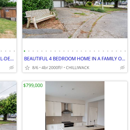
•
•
•
•
•
•
•
•
•
•
•
•
•
•
•
•
•
•
•
•
•
•
•
•
•
•
•
•
BEAUTIFUL FAMILY HOME AT END OF CUL-DE-SAC WITH NICE YARD !!!!
BEAUTIFUL 4 BEDROOM HOME IN A FAMILY ORIENTED CUL-DE-SAC
8/6
4br
2000ft
CHILLIWACK
2
$799,000