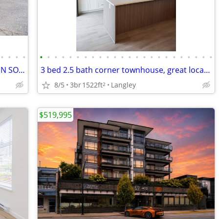
•
•
•
•
•
•
•
•
•
•
•
•
•
•
•
•
•
•
•
•
•
•
•
•
•
•
•
•
BEAUTIFUL 2-LEVEL SPLIT ENTRY HOME IN SOUTH CHILLIWACK IN CUL-DE-SAC
3 bed 2.5 bath corner townhouse, great location
8/5
3br
1522ft
Langley
2
$519,995