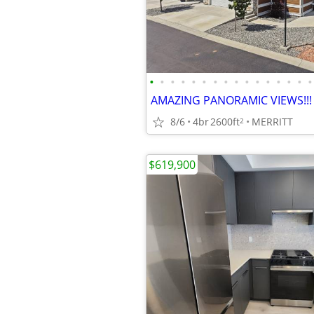
•
•
•
•
•
•
•
•
•
•
•
•
•
•
•
•
8/6
4br
2600ft
MERRITT
2
$619,900