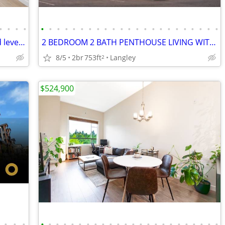
•
•
•
•
•
•
•
•
•
•
•
•
•
•
•
•
•
•
•
•
•
•
•
•
•
•
•
2 bed 2 bath **Reduced price** ground level corner condo, Vista
2 BEDROOM 2 BATH PENTHOUSE LIVING WITH 14-FOOT CEILINGS!
8/5
2br
753ft
Langley
2
$524,900
•
•
•
•
•
•
•
•
•
•
•
•
•
•
•
•
•
•
•
•
•
•
•
•
•
•
•