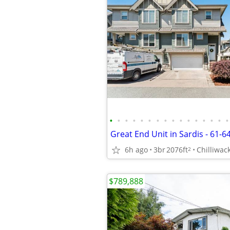
•
•
•
•
•
•
•
•
•
•
•
•
•
•
•
•
6h ago
3br
2076ft
Chilliwac
2
$789,888