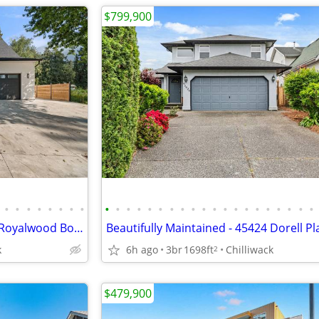
$799,900
•
•
•
•
•
•
•
•
•
•
•
•
•
•
•
•
•
•
•
•
•
•
•
•
•
•
•
•
Luxury Meets Comfort - 10292 Royalwood Boulevard
Beautifully Maintained - 45424 Dorell Pl
k
6h ago
3br
1698ft
Chilliwack
2
$479,900