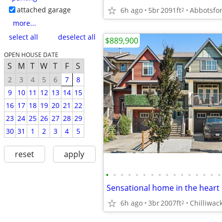
attached garage
6h ago
5br
2091ft
Abbotsfo
2
more...
select all
deselect all
$889,900
OPEN HOUSE DATE
S
M
T
W
T
F
S
2
3
4
5
6
7
8
9
10
11
12
13
14
15
16
17
18
19
20
21
22
23
24
25
26
27
28
29
30
31
1
2
3
4
5
reset
apply
•
•
•
•
•
•
•
•
•
•
•
•
•
•
•
•
6h ago
3br
2007ft
Chilliwac
2