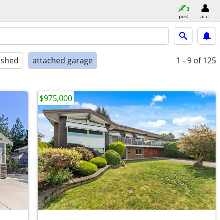
post
acct
ished
attached garage
1 - 9
of 125
$975,000