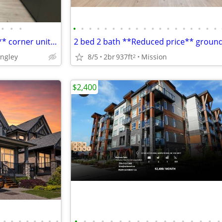
•
•
•
•
•
•
•
•
•
•
•
•
•
•
•
•
•
•
•
•
•
•
2 bed 2 bath, **Reduced price** corner unit at The Hive 2, Willoughby
angley
8/5
2br
937ft
Mission
2
$2,400
•
•
•
•
•
•
•
•
•
•
•
•
•
•
•
•
•
•
•
•
•
•
•
•
•