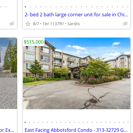
•
•
•
•
•
•
•
•
•
•
•
•
•
•
•
•
•
•
•
•
•
•
•
2- bed 2 bath large corner unit for sale in Chilliwack
8/7
1br
1137ft
Sardis
2
$515,000
•
•
•
•
•
•
•
•
•
•
•
•
•
•
•
•
•
•
•
•
•
•
•
•
Home With Daycare + Approved Plans for Expansion
East Facing Abbotsford Condo - 313-32729 Garibaldi Dr