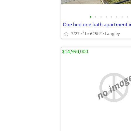
•
•
•
•
•
•
•
•
7/27
1br
625ft
Langley
2
$14,990,000
no imag