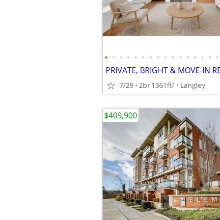
•
•
•
•
•
•
•
•
•
•
•
•
•
•
•
•
PRIVATE, BRIGHT & MOVE-IN R
7/29
2br
1361ft
Langley
2
$409,900