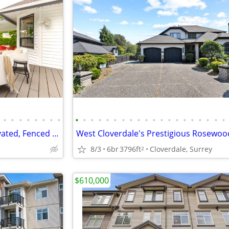
•
•
•
•
•
•
•
•
•
•
•
•
•
•
•
•
•
•
•
•
•
•
•
•
•
•
•
•
*PRICE IMPROVED* Fully Renovated, Fenced 3-Bedroom, 3-Bathroom Home!
West Cloverdale's Prestigious Rosewoo
8/3
6br
3796ft
Cloverdale, Surrey
2
$610,000