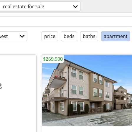
real estate for sale
est
price
beds
baths
apartment
$269,900
e