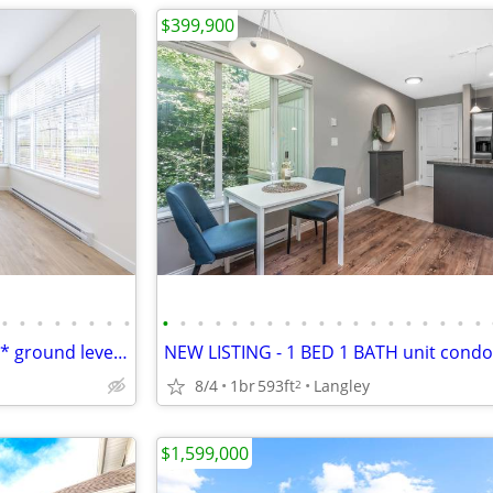
$399,900
•
•
•
•
•
•
•
•
•
•
•
•
•
•
•
•
•
•
•
•
•
•
•
•
•
•
•
2 bed 2 bath **Reduced price** ground level corner condo, Vista
8/4
1br
593ft
Langley
2
$1,599,000