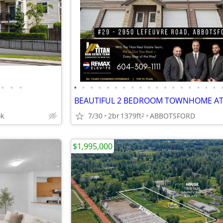
•
•
•
•
•
•
•
•
•
•
•
•
•
•
•
•
•
•
•
•
•
ok
7/30
2br
1379ft
ABBOTSFORD
2
$1,995,000