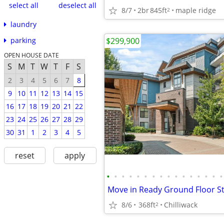
select all
deselect all
8/7
2br
845ft
maple ridge
2
laundry
$299,900
parking
OPEN HOUSE DATE
S
M
T
W
T
F
S
2
3
4
5
6
7
8
9
10
11
12
13
14
15
16
17
18
19
20
21
22
23
24
25
26
27
28
29
30
31
1
2
3
4
5
reset
apply
•
•
•
•
•
•
•
•
•
•
•
•
•
•
•
•
8/6
368ft
Chilliwack
2