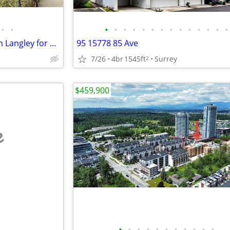
•
•
•
•
•
•
•
•
•
•
•
•
•
•
•
•
One bed one bath apartment in Langley for sale
95 15778 85 Ave
7/26
4br
1545ft
Surrey
2
$459,900
e
•
•
•
•
•
•
•
•
•
•
•