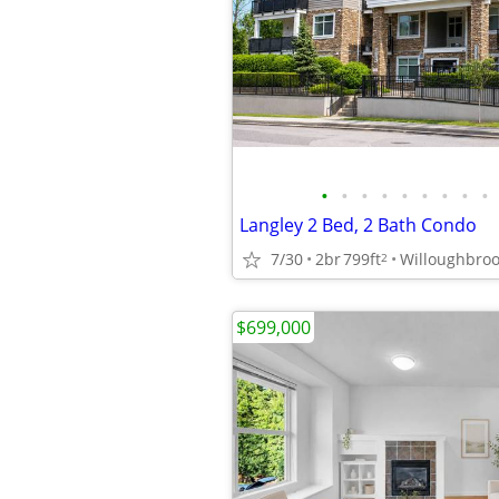
•
•
•
•
•
•
•
•
•
Langley 2 Bed, 2 Bath Condo
7/30
2br
799ft
Willoughbro
2
$699,000