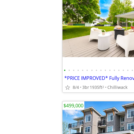
•
•
•
•
•
•
•
•
•
•
•
•
•
•
•
•
8/4
3br
1935ft
Chilliwack
2
$499,000