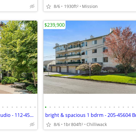
8/6
1930ft
Mission
2
$239,900
•
•
•
•
•
•
•
•
•
•
•
•
•
•
•
•
•
•
•
•
•
•
•
•
•
•
•
•
Move in Ready Ground Floor Studio - 112-45500 Market Way
8/6
1br
804ft
Chilliwack
2