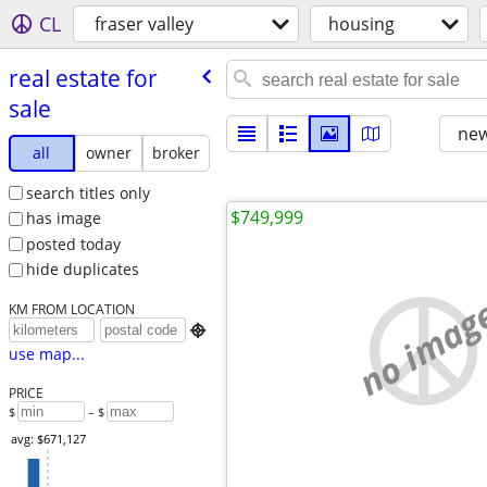
CL
fraser valley
housing
real estate for
sale
new
all
owner
broker
search titles only
$749,999
has image
posted today
hide duplicates
no imag
KM FROM LOCATION

use map...
PRICE
$
– $
avg: $671,127