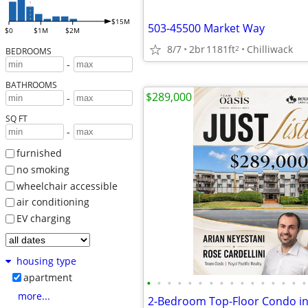
$15M
503-45500 Market Way
$0
$1M
$2M
8/7
2br
1181ft
Chilliwack
2
BEDROOMS
-
BATHROOMS
$289,000
-
SQ FT
-
furnished
no smoking
wheelchair accessible
air conditioning
EV charging
housing type
apartment
•
•
•
•
•
•
•
•
•
•
•
•
•
•
•
•
more...