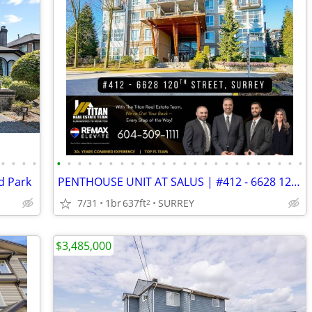
•
•
•
•
•
•
•
•
•
•
•
•
•
•
•
•
•
•
•
•
•
•
•
•
•
•
•
•
d Park
PENTHOUSE UNIT AT SALUS | #412 - 6628 1202 STREET
7/31
1br
637ft
SURREY
2
$3,485,000