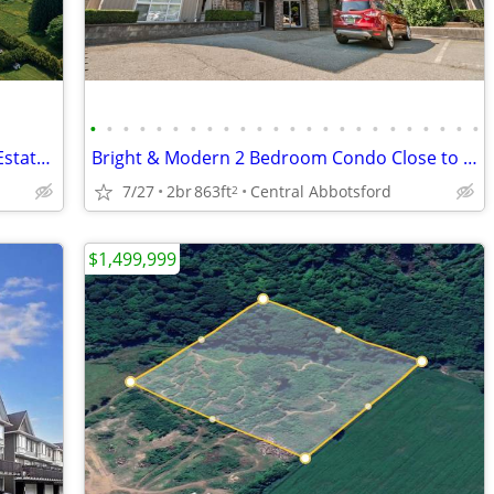
•
•
•
•
•
•
•
•
•
•
•
•
•
•
•
•
•
•
•
•
•
•
•
•
5.16 Acres for First-Time Farm Buyers - Estate Home Potential & Great
Bright & Modern 2 Bedroom Condo Close to Downtown
7/27
2br
863ft
Central Abbotsford
2
$1,499,999