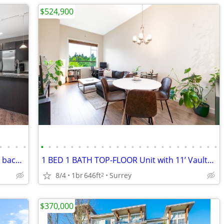
$524,900
•
•
•
•
•
•
•
•
•
•
•
•
•
•
•
•
•
•
•
•
•
•
•
•
•
•
•
•
NEW LISTING - 1 BED 1 BATH unit condo backing onto GRENSPACE!
1 BED 1 BATH TOP-FLOOR Unit with 11’ Vaulted Ceilings!!
8/4
1br
646ft
Surrey
2
$370,000