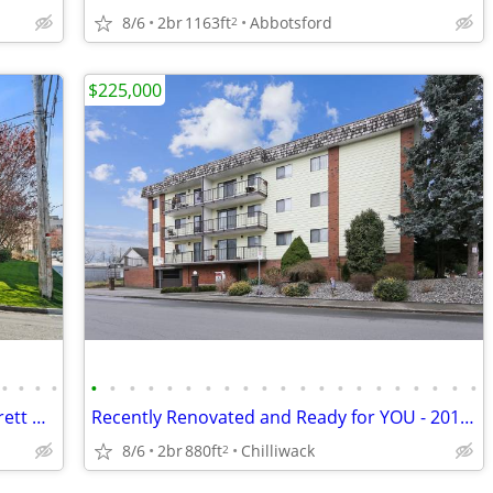
8/6
2br
1163ft
Abbotsford
2
$225,000
•
•
•
•
•
•
•
•
•
•
•
•
•
•
•
•
•
•
•
•
•
•
•
•
•
bright & spacious 1 bdrm - 205-45604 Brett Ave
Recently Renovated and Ready for YOU - 201-9417 Nowell St.
8/6
2br
880ft
Chilliwack
2