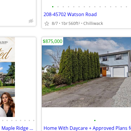
•
•
•
•
•
•
•
•
•
•
•
•
•
•
•
208-45702 Watson Road
8/7
1br
560ft
Chilliwack
2
$875,000
•
•
•
•
•
•
•
•
•
2-Bedroom Top-Floor Condo in Maple Ridge | $289,000