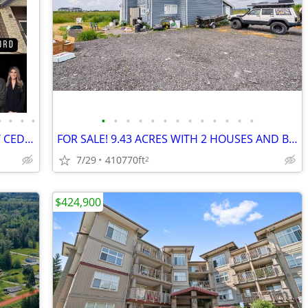
•
•
•
•
•
•
•
•
•
•
•
•
•
•
•
•
•
BEAUTIFUL 2 BEDROOM TOWNHOME AT CEDAR LANDING - #29 - 2950 LEFEUVRE RO
FOR SALE! 9.43 ACRES WITH 2 HOUSES AND BLUEBERRY FARM
7/29
410770ft
2
$424,900