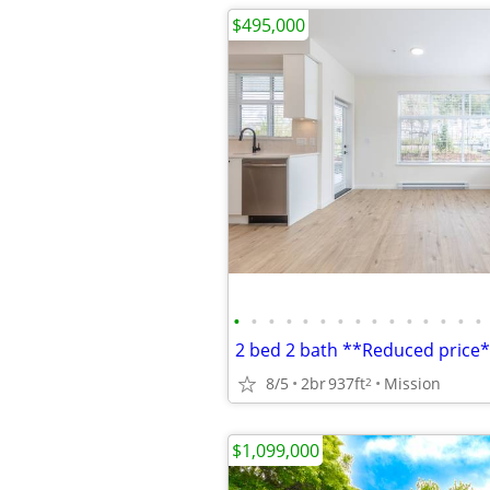
$495,000
•
•
•
•
•
•
•
•
•
•
•
•
•
•
•
8/5
2br
937ft
Mission
2
$1,099,000