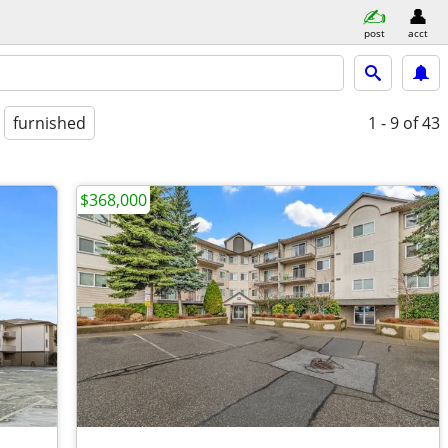
post
acct
furnished
1 - 9
of 43
$368,000