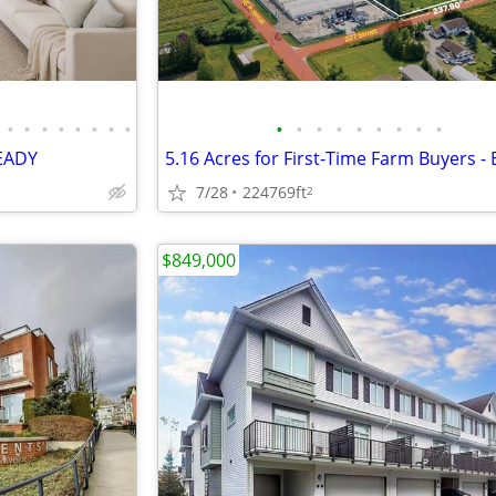
•
•
•
•
•
•
•
•
•
•
•
•
•
•
•
•
•
EADY
7/28
224769ft
2
$849,000