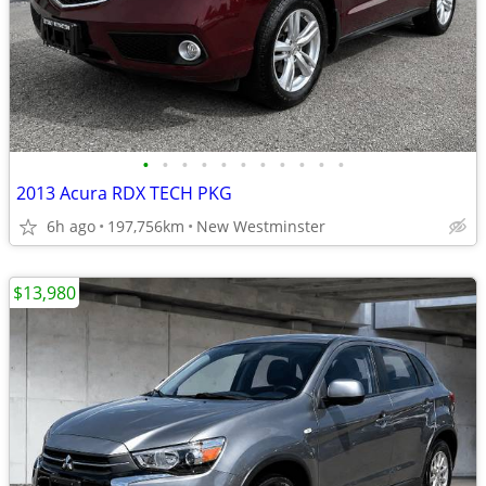
•
•
•
•
•
•
•
•
•
•
•
2013 Acura RDX TECH PKG
6h ago
197,756km
New Westminster
$13,980