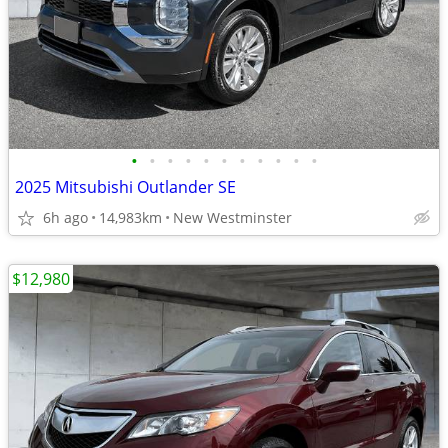
•
•
•
•
•
•
•
•
•
•
•
2025 Mitsubishi Outlander SE
6h ago
14,983km
New Westminster
$12,980