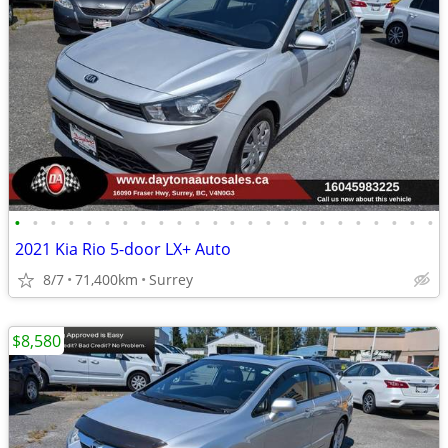
•
•
•
•
•
•
•
•
•
•
•
•
•
•
•
•
•
•
•
•
•
•
•
•
2021 Kia Rio 5-door LX+ Auto
8/7
71,400km
Surrey
$8,580