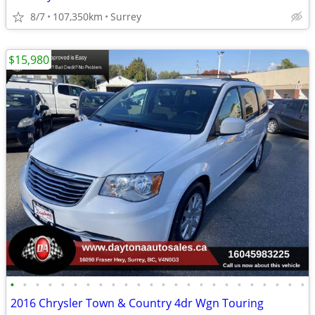
8/7
107,350km
Surrey
$15,980
•
•
•
•
•
•
•
•
•
•
•
•
•
•
•
•
•
•
•
•
•
•
•
•
2016 Chrysler Town & Country 4dr Wgn Touring