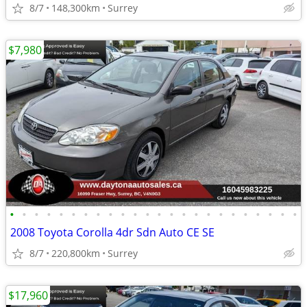
8/7
148,300km
Surrey
$7,980
•
•
•
•
•
•
•
•
•
•
•
•
•
•
•
•
•
•
•
•
•
•
•
•
2008 Toyota Corolla 4dr Sdn Auto CE SE
8/7
220,800km
Surrey
$17,960