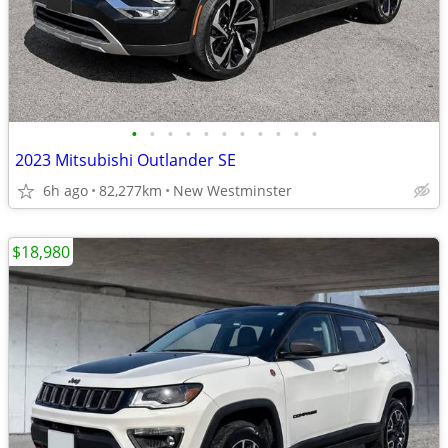
•
•
•
•
•
•
•
•
•
•
•
2023 Mitsubishi Outlander SE
6h ago
82,277km
New Westminster
$18,980