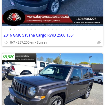
•
•
•
•
•
•
•
•
•
•
•
•
•
•
•
•
•
•
•
•
•
2016 GMC Savana Cargo RWD 2500 135"
8/7
257,200km
Surrey
$9,980