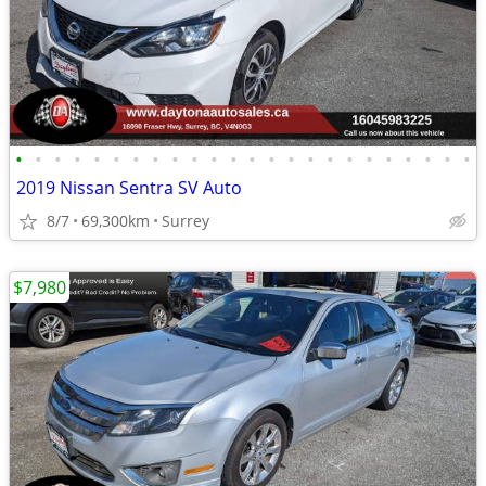
•
•
•
•
•
•
•
•
•
•
•
•
•
•
•
•
•
•
•
•
•
•
•
•
2019 Nissan Sentra SV Auto
8/7
69,300km
Surrey
$7,980