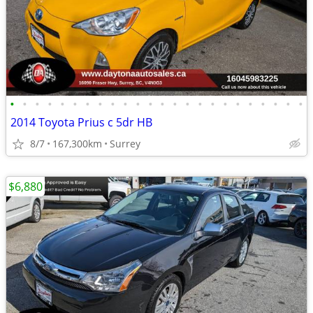
•
•
•
•
•
•
•
•
•
•
•
•
•
•
•
•
•
•
•
•
•
•
•
•
2014 Toyota Prius c 5dr HB
8/7
167,300km
Surrey
$6,880