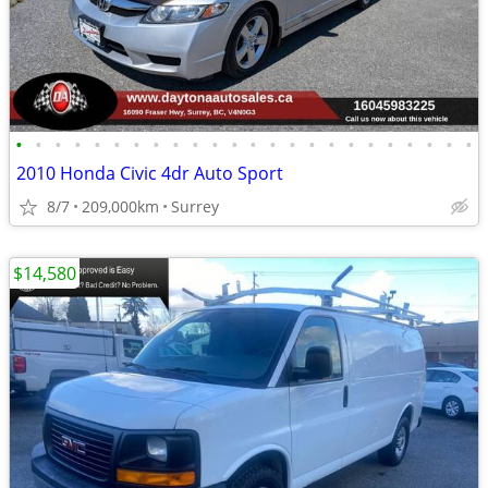
•
•
•
•
•
•
•
•
•
•
•
•
•
•
•
•
•
•
•
•
•
•
•
•
2010 Honda Civic 4dr Auto Sport
8/7
209,000km
Surrey
$14,580