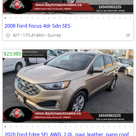
•
•
•
•
•
•
•
•
•
•
•
•
•
•
•
•
•
•
•
•
•
•
•
•
2008 Ford Focus 4dr Sdn SES
8/7
175,414km
Surrey
$23,980
•
•
•
•
•
•
•
•
•
•
•
•
•
•
•
•
•
•
•
•
•
•
•
•
2020 Ford Edge SEL AWD, 2.0L, navi, leather, pano roof,