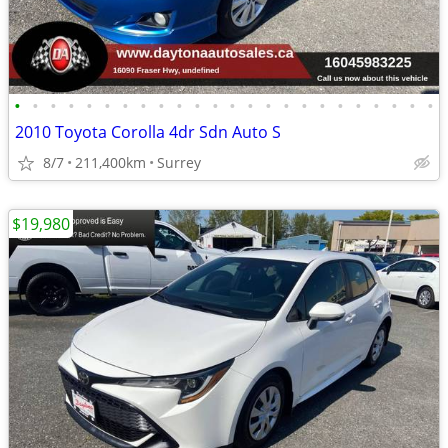
•
•
•
•
•
•
•
•
•
•
•
•
•
•
•
•
•
•
•
•
•
•
•
•
2010 Toyota Corolla 4dr Sdn Auto S
8/7
211,400km
Surrey
$19,980