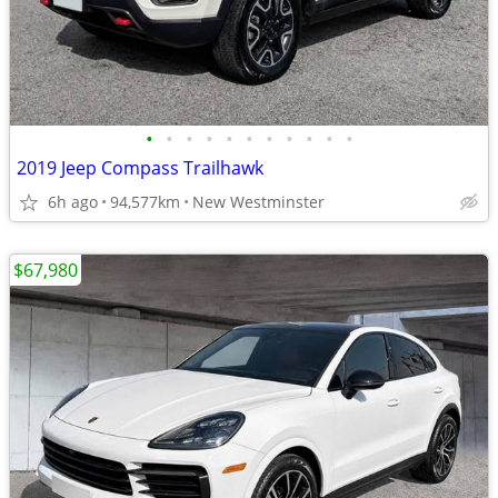
•
•
•
•
•
•
•
•
•
•
•
2019 Jeep Compass Trailhawk
6h ago
94,577km
New Westminster
$67,980