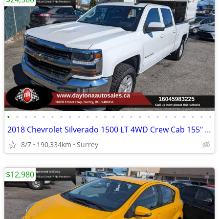
•
•
•
•
•
•
•
•
•
•
•
•
•
•
•
•
•
•
•
•
•
•
•
•
2018 Chevrolet Silverado 1500 LT 4WD Crew Cab 155" LT w/1LT
8/7
190,334km
Surrey
$12,980