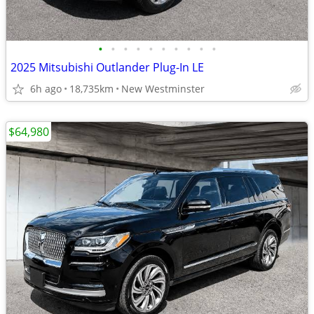
•
•
•
•
•
•
•
•
•
•
2025 Mitsubishi Outlander Plug-In LE
6h ago
18,735km
New Westminster
$64,980