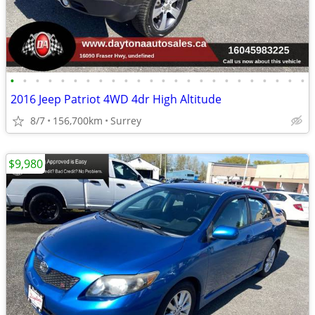
•
•
•
•
•
•
•
•
•
•
•
•
•
•
•
•
•
•
•
•
•
•
•
•
2016 Jeep Patriot 4WD 4dr High Altitude
8/7
156,700km
Surrey
$9,980