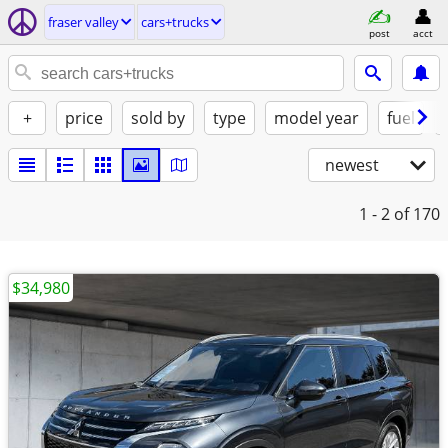
fraser valley
cars+trucks
post
acct
+
price
sold by
type
model year
fuel
newest
1 - 2
of 170
$34,980