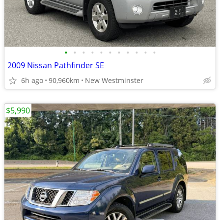
•
•
•
•
•
•
•
•
•
•
•
2009 Nissan Pathfinder SE
6h ago
90,960km
New Westminster
$5,990