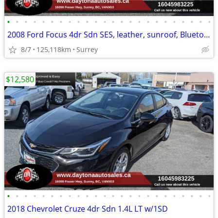
•
•
•
•
•
•
•
•
•
•
•
•
•
•
•
•
•
•
•
•
•
•
•
•
2008 Ford Focus 4dr Sdn SES, leather, sunroof, Bluetooth,
8/7
125,118km
Surrey
$12,580
•
•
•
•
•
•
•
•
•
•
•
•
•
•
•
•
•
•
•
•
•
•
•
•
2018 Chevrolet Cruze 4dr Sdn 1.4L LT w/1SD