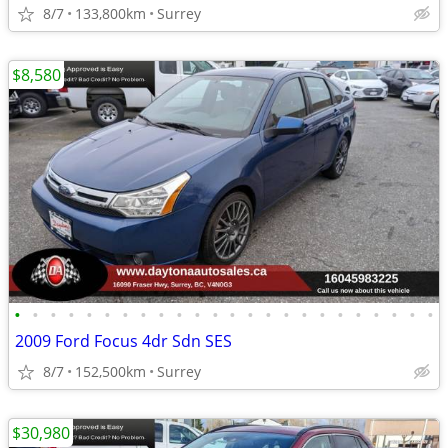
8/7
133,800km
Surrey
$8,580
•
•
•
•
•
•
•
•
•
•
•
•
•
•
•
•
•
•
•
•
•
•
•
•
2009 Ford Focus 4dr Sdn SES
8/7
152,500km
Surrey
$30,980