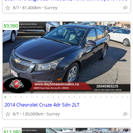
8/7
81,400km
Surrey
$9,980
•
•
•
•
•
•
•
•
•
•
•
•
•
•
•
•
•
•
•
•
•
•
•
•
2014 Chevrolet Cruze 4dr Sdn 2LT
8/7
130,000km
Surrey
$13,980