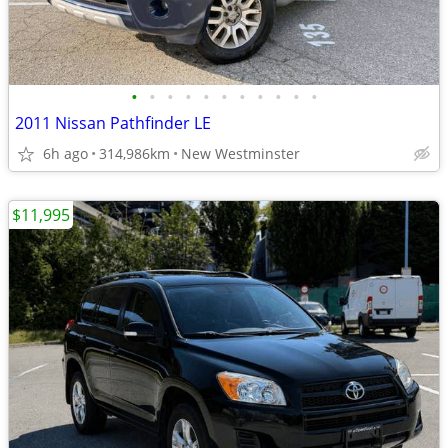
•
•
•
•
•
•
•
•
•
•
•
2011 Nissan Pathfinder LE
6h ago
314,986km
New Westminster
$11,995