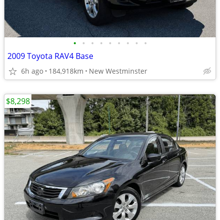
•
•
•
•
•
•
•
•
•
2009 Toyota RAV4 Base
6h ago
184,918km
New Westminster
$8,298