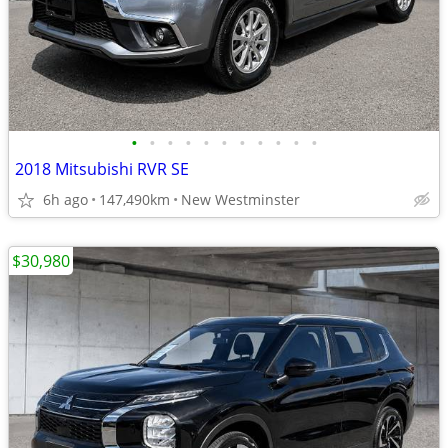
•
•
•
•
•
•
•
•
•
•
•
2018 Mitsubishi RVR SE
6h ago
147,490km
New Westminster
$30,980