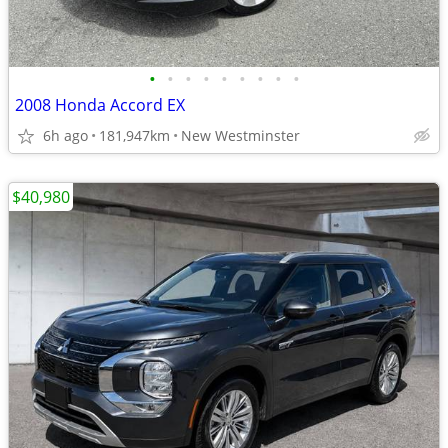
•
•
•
•
•
•
•
•
•
2008 Honda Accord EX
6h ago
181,947km
New Westminster
$40,980