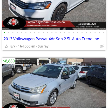
•
•
•
•
•
•
•
•
•
•
•
•
•
•
•
•
•
•
•
•
•
•
•
•
2013 Volkswagen Passat 4dr Sdn 2.5L Auto Trendline
8/7
164,000km
Surrey
$8,880