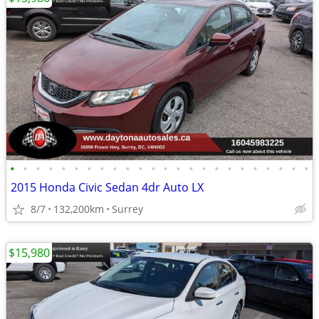
•
•
•
•
•
•
•
•
•
•
•
•
•
•
•
•
•
•
•
•
•
•
•
•
2015 Honda Civic Sedan 4dr Auto LX
8/7
132,200km
Surrey
$15,980