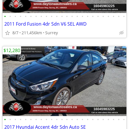
•
•
•
•
•
•
•
•
•
•
•
•
•
•
•
•
•
•
•
•
•
•
•
•
2011 Ford Fusion 4dr Sdn V6 SEL AWD
8/7
211,456km
Surrey
$12,280
•
•
•
•
•
•
•
•
•
•
•
•
•
•
•
•
•
•
•
•
•
•
•
•
2017 Hyundai Accent 4dr Sdn Auto SE