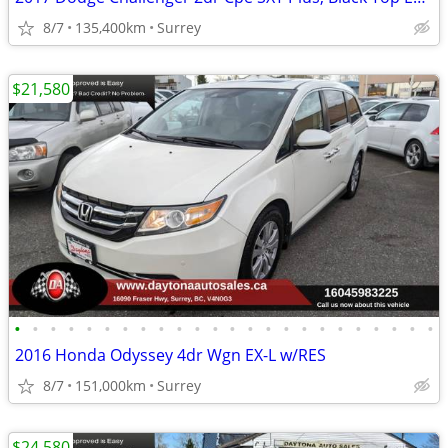
8/7
135,400km
Surrey
$21,580
•
•
•
•
•
•
•
•
•
•
•
•
•
•
•
•
•
•
•
•
•
•
•
•
2016 Honda Odyssey 4dr Wgn EX-L w/RES
8/7
151,000km
Surrey
$24,580