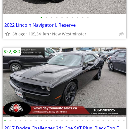
•
•
•
•
•
•
•
•
•
•
2022 Lincoln Navigator L Reserve
6h ago
105,341km
New Westminster
$22,380
•
•
•
•
•
•
•
•
•
•
•
•
•
•
•
•
•
•
•
•
•
•
•
•
2017 Dodge Challenger 2dr Cpe SXT Plus, Black Top Edition,