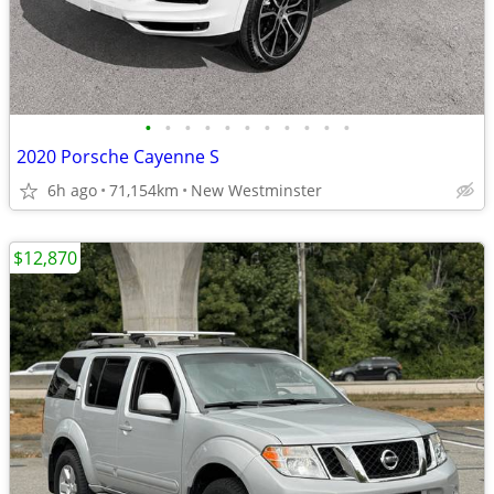
•
•
•
•
•
•
•
•
•
•
•
2020 Porsche Cayenne S
6h ago
71,154km
New Westminster
$12,870