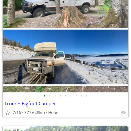
•
•
•
•
•
•
•
•
•
Truck + Bigfoot Camper
7/16
377,648km
Hope
$59,900