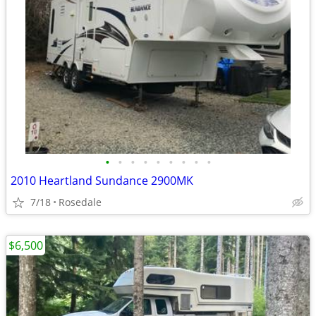
•
•
•
•
•
•
•
•
•
2010 Heartland Sundance 2900MK
7/18
Rosedale
$6,500