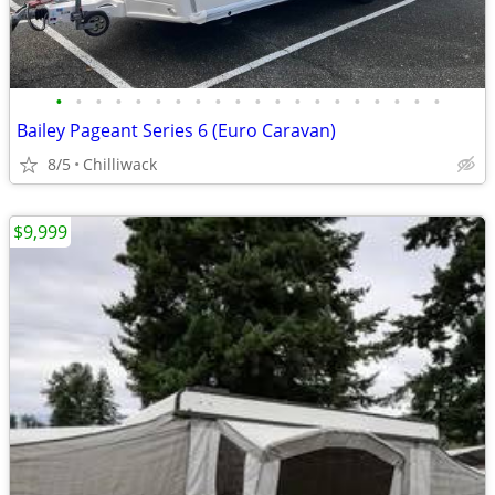
•
•
•
•
•
•
•
•
•
•
•
•
•
•
•
•
•
•
•
•
Bailey Pageant Series 6 (Euro Caravan)
8/5
Chilliwack
$9,999