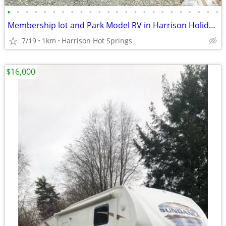
•
•
•
•
•
•
•
•
•
•
•
•
•
•
•
•
•
•
•
•
•
•
•
•
Membership lot and Park Model RV in Harrison Holiday Park.
7/19
1km
Harrison Hot Springs
$16,000