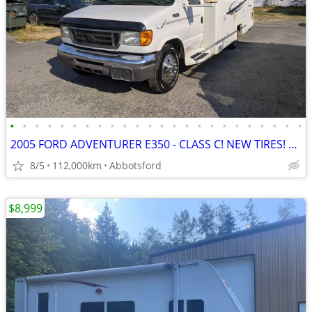
•
•
•
•
•
•
•
•
•
•
•
•
•
•
•
•
•
•
•
•
•
•
•
•
2005 FORD ADVENTURER E350 - CLASS C! NEW TIRES! 23 FEET! NO ACCIDENTS!
8/5
112,000km
Abbotsford
$8,999