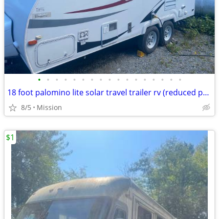
•
•
•
•
•
•
•
•
•
•
•
•
•
•
•
•
•
18 foot palomino lite solar travel trailer rv (reduced price)
8/5
Mission
$1