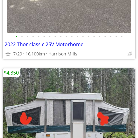
•
•
•
•
•
•
•
•
•
•
•
•
•
•
•
•
•
•
•
•
2022 Thor class c 25V Motorhome
7/29
16,100km
Harrison Mills
$4,350