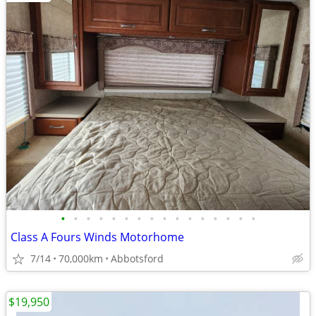
•
•
•
•
•
•
•
•
•
•
•
•
•
•
•
•
Class A Fours Winds Motorhome
7/14
70,000km
Abbotsford
$19,950