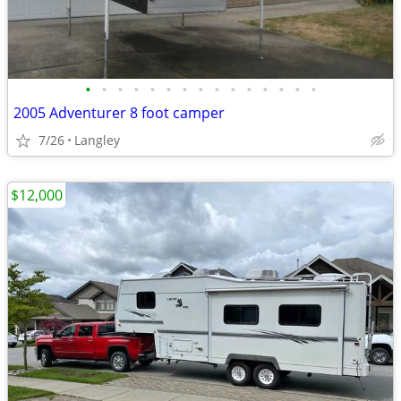
•
•
•
•
•
•
•
•
•
•
•
•
•
•
•
2005 Adventurer 8 foot camper
7/26
Langley
$12,000