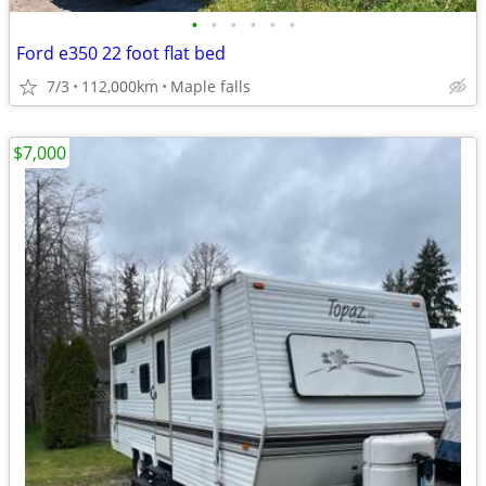
•
•
•
•
•
•
Ford e350 22 foot flat bed
7/3
112,000km
Maple falls
$7,000