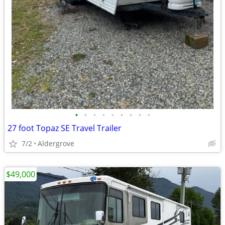
•
•
•
•
•
•
•
•
•
27 foot Topaz SE Travel Trailer
7/2
Aldergrove
$49,000