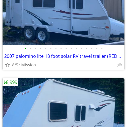
•
•
•
•
•
•
•
•
•
•
•
•
•
•
•
•
2007 palomino lite 18 foot solar RV travel trailer (REDUCED PRICE!)
8/5
Mission
$8,999