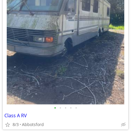
•
•
•
•
•
Class A RV
8/3
Abbotsford