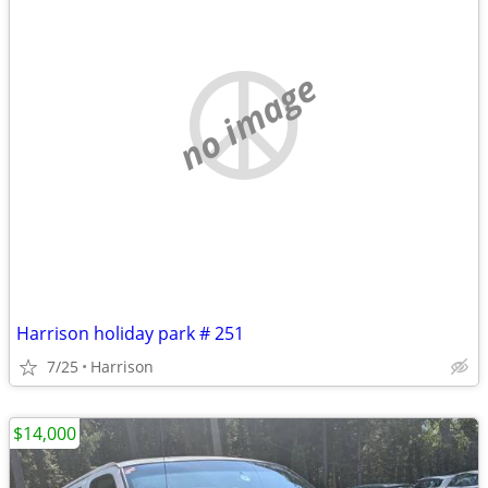
no image
Harrison holiday park # 251
7/25
Harrison
$14,000