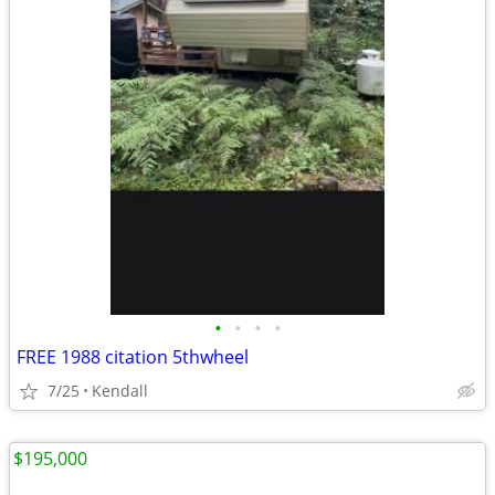
•
•
•
•
FREE 1988 citation 5thwheel
7/25
Kendall
$195,000