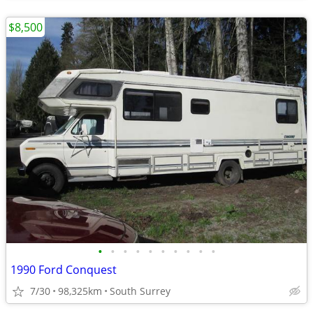
$8,500
•
•
•
•
•
•
•
•
•
•
1990 Ford Conquest
7/30
98,325km
South Surrey