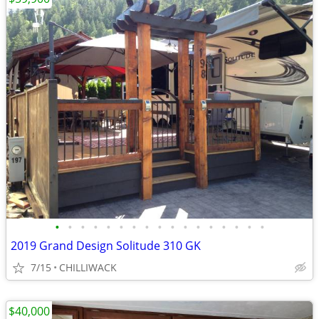
•
•
•
•
•
•
•
•
•
•
•
•
•
•
•
•
•
2019 Grand Design Solitude 310 GK
7/15
CHILLIWACK
$40,000