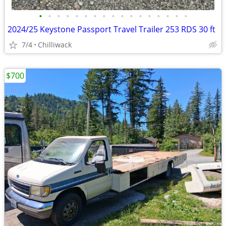
•
•
•
•
•
•
•
•
•
•
•
•
•
•
•
•
•
2024/25 Keystone Passport Travel Trailer 253 RDS 30 ft
7/4
Chilliwack
$700