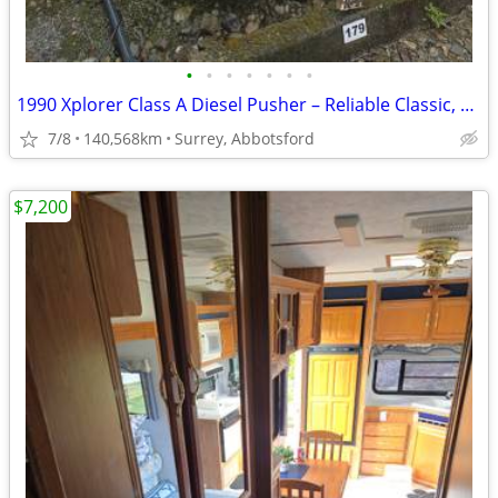
•
•
•
•
•
•
•
1990 Xplorer Class A Diesel Pusher – Reliable Classic, Ready for Adven
7/8
140,568km
Surrey, Abbotsford
$7,200