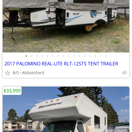
•
•
•
•
•
•
•
•
•
•
•
•
•
•
•
•
2017 PALOMINO REAL-LITE RLT-12STS TENT TRAILER
8/5
Abbotsford
$33,999