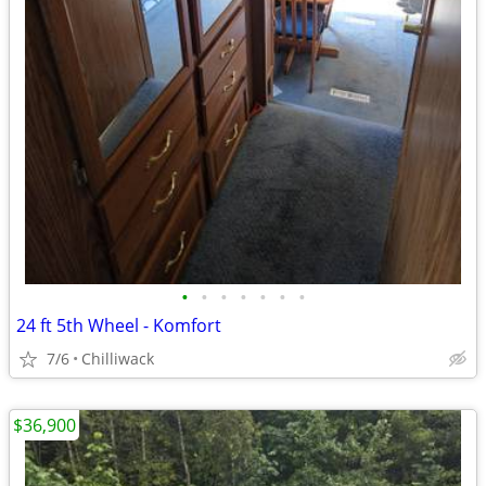
•
•
•
•
•
•
•
24 ft 5th Wheel - Komfort
7/6
Chilliwack
$36,900