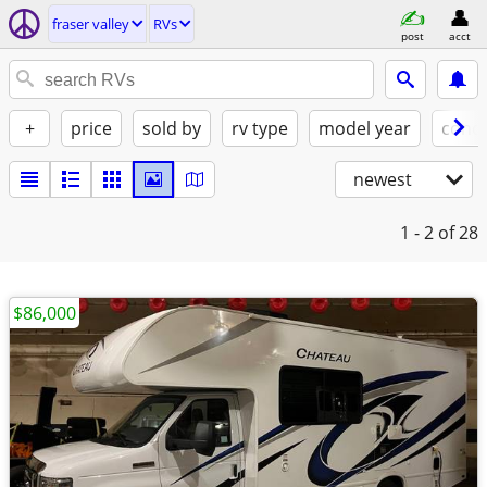
fraser valley
RVs
post
acct
+
price
sold by
rv type
model year
condi
newest
1 - 2
of 28
$86,000