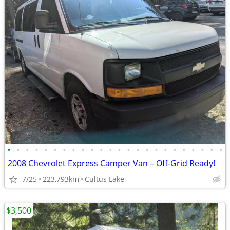
•
•
•
•
•
•
•
•
•
•
•
•
•
•
•
•
•
•
•
•
•
•
•
•
2008 Chevrolet Express Camper Van – Off-Grid Ready!
7/25
223,793km
Cultus Lake
$3,500