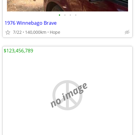
•
•
•
•
1976 Winnebago Brave
7/22
140,000km
Hope
$123,456,789
no image