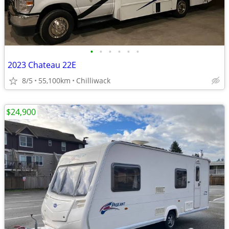
•
•
•
•
•
•
2023 Chateau 22E
8/5
55,100km
Chilliwack
$24,900