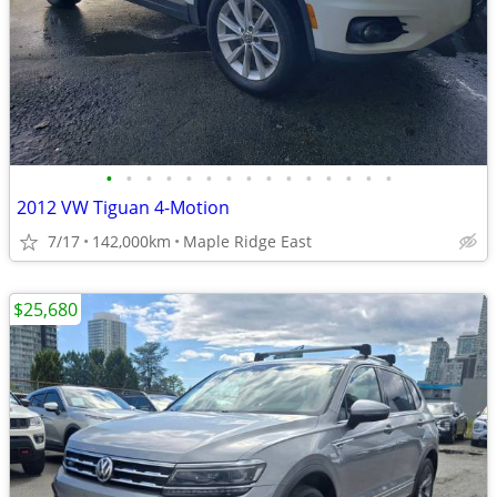
•
•
•
•
•
•
•
•
•
•
•
•
•
•
•
2012 VW Tiguan 4-Motion
7/17
142,000km
Maple Ridge East
$25,680