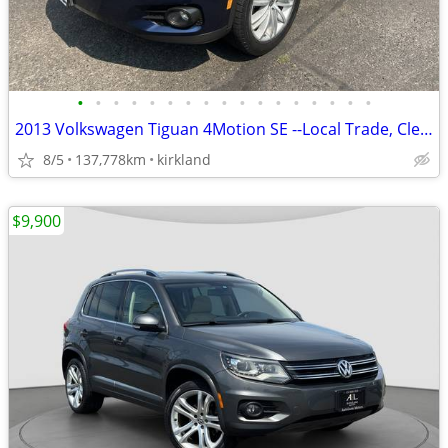
•
•
•
•
•
•
•
•
•
•
•
•
•
•
•
•
•
2013 Volkswagen Tiguan 4Motion SE --Local Trade, Clean title, Loaded--
8/5
137,778km
kirkland
$9,900