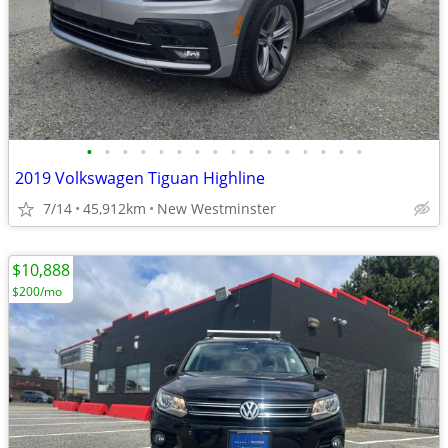
•
•
•
•
•
•
•
•
•
•
•
•
•
•
•
•
2019 Volkswagen Tiguan Highline
7/14
45,912km
New Westminster
$10,888
$200/mo