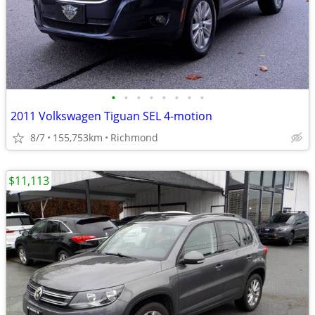
•
•
•
•
•
•
•
•
2011 Volkswagen Tiguan SEL 4-motion
8/7
155,753km
Richmond
$11,113