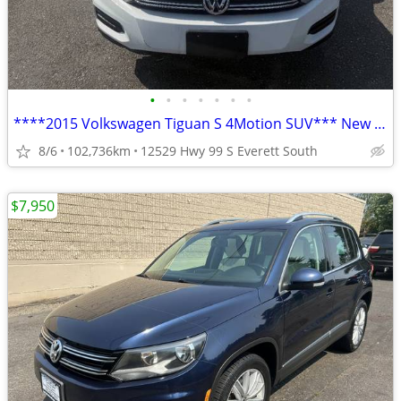
•
•
•
•
•
•
•
****2015 Volkswagen Tiguan S 4Motion SUV*** New Arrival
8/6
102,736km
12529 Hwy 99 S Everett South
$7,950