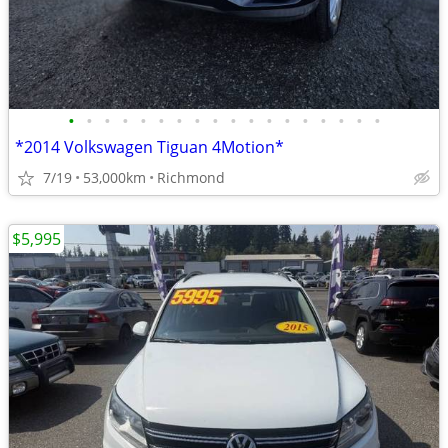
•
•
•
•
•
•
•
•
•
•
•
•
•
•
•
•
•
•
*2014 Volkswagen Tiguan 4Motion*
7/19
53,000km
Richmond
$5,995