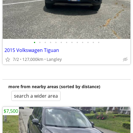
•
•
•
•
•
•
•
•
•
•
•
•
•
2015 Volkswagen Tiguan
7/2
127,000km
Langley
more from nearby areas (sorted by distance)
search a wider area
$7,500