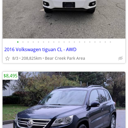
•
•
•
•
•
•
•
•
•
•
•
•
•
•
•
•
•
•
•
2016 Volkswagen tiguan CL - AWD
8/3
208,825km
Bear Creek Park Area
$8,495