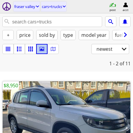
fraser valley
cars+trucks
post
acct
+
price
sold by
type
model year
fuel
newest
1 - 2
of 11
$8,950