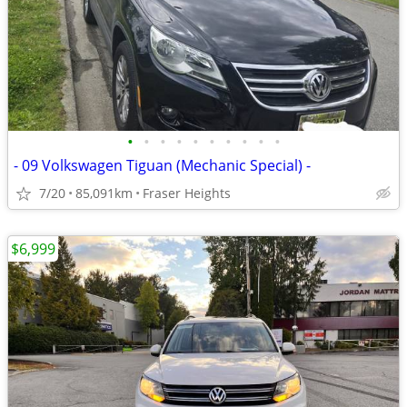
•
•
•
•
•
•
•
•
•
•
- 09 Volkswagen Tiguan (Mechanic Special) -
7/20
85,091km
Fraser Heights
$6,999