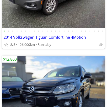
•
•
•
•
•
•
•
•
•
•
•
•
•
•
•
•
•
•
•
•
•
•
•
•
2014 Volkswagen Tiguan Comfortline 4Motion
8/5
126,000km
Burnaby
$12,800