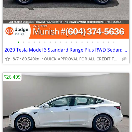
•
•
•
•
•
•
•
•
•
•
•
•
•
•
•
•
•
•
•
2020 Tesla Model 3 Standard Range Plus RWD Sedan: LOCAL, LOW KMS
8/7
80,540km
QUICK APPROVAL FOR ALL CREDIT TYPES!
$26,499