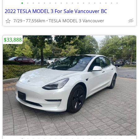
•
•
•
•
•
•
•
•
•
•
•
•
•
•
•
•
•
•
2022 TESLA MODEL 3 For Sale Vancouver BC
7/29
77,556km
TESLA MODEL 3 Vancouver
$33,888