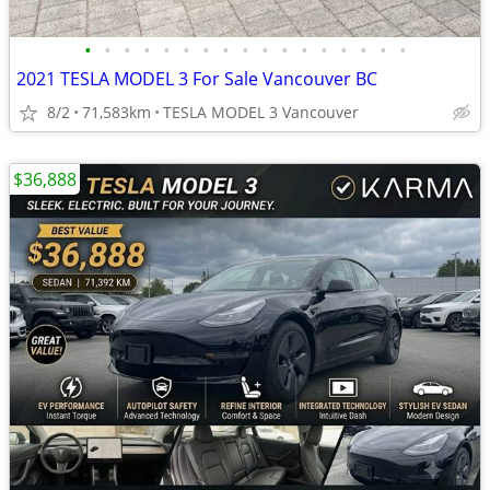
•
•
•
•
•
•
•
•
•
•
•
•
•
•
•
•
•
2021 TESLA MODEL 3 For Sale Vancouver BC
8/2
71,583km
TESLA MODEL 3 Vancouver
$36,888