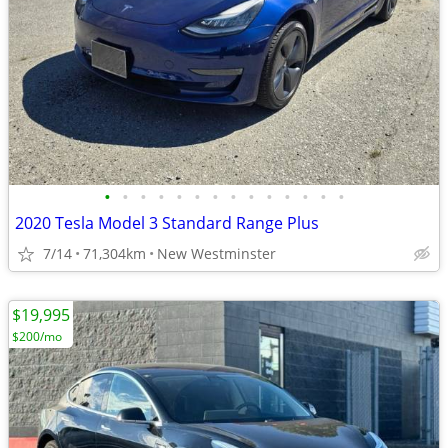
•
•
•
•
•
•
•
•
•
•
•
•
•
•
2020 Tesla Model 3 Standard Range Plus
7/14
71,304km
New Westminster
$19,995
$200/mo