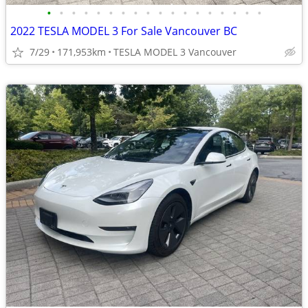
•
•
•
•
•
•
•
•
•
•
•
•
•
•
•
•
•
•
2022 TESLA MODEL 3 For Sale Vancouver BC
7/29
171,953km
TESLA MODEL 3 Vancouver