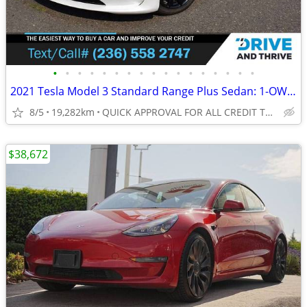
•
•
•
•
•
•
•
•
•
•
•
•
•
•
•
•
•
2021 Tesla Model 3 Standard Range Plus Sedan: 1-OWNER, LOW LOW KMS
8/5
19,282km
QUICK APPROVAL FOR ALL CREDIT TYPES!
$38,672