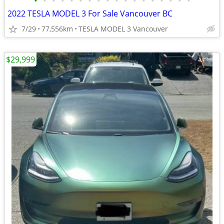
•
•
•
•
•
•
•
•
•
•
•
•
•
•
•
•
•
•
2022 TESLA MODEL 3 For Sale Vancouver BC
7/29
77,556km
TESLA MODEL 3 Vancouver
$29,999