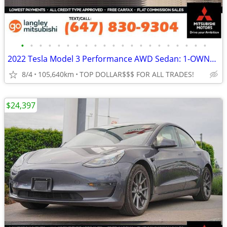
•
•
•
•
•
•
•
•
•
•
•
•
•
•
•
•
•
•
•
•
•
2022 Tesla Model 3 Performance AWD Sedan: 1-OWNER, NO ACCIDENTS
8/4
105,640km
TOP DOLLAR$$$ FOR ALL TRADES!
$24,397