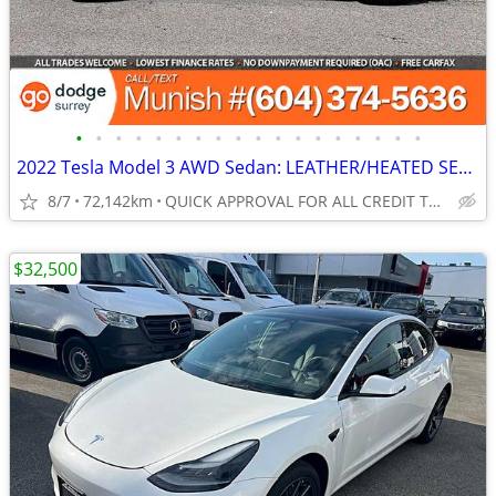
•
•
•
•
•
•
•
•
•
•
•
•
•
•
•
•
•
•
2022 Tesla Model 3 AWD Sedan: LEATHER/HEATED SEATS, LOW KMS!
8/7
72,142km
QUICK APPROVAL FOR ALL CREDIT TYPES!
$32,500