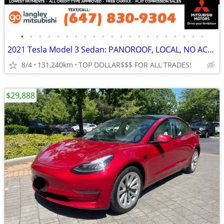
•
•
•
•
•
•
•
•
•
•
•
•
•
•
•
•
•
•
•
•
•
2021 Tesla Model 3 Sedan: PANOROOF, LOCAL, NO ACCIDENTS
8/4
131,240km
TOP DOLLAR$$$ FOR ALL TRADES!
$29,888