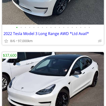
•
•
•
•
•
•
•
•
•
•
•
•
•
•
•
•
•
•
2022 Tesla Model 3 Long Range AWD *Ltd Avail*
8/6
97,000km
$37,600