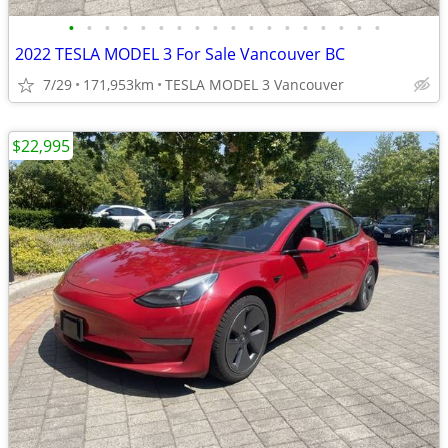
•
•
•
•
•
•
•
•
•
•
•
•
•
•
•
•
•
•
2022 TESLA MODEL 3 For Sale Vancouver BC
7/29
171,953km
TESLA MODEL 3 Vancouver
$22,995