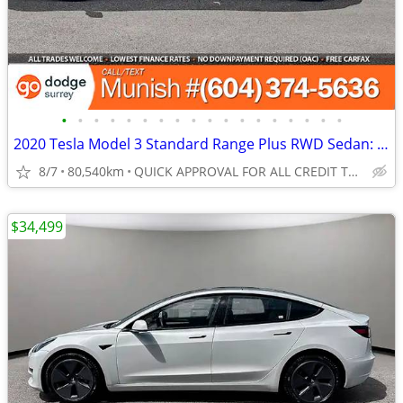
•
•
•
•
•
•
•
•
•
•
•
•
•
•
•
•
•
•
2020 Tesla Model 3 Standard Range Plus RWD Sedan: CLEAN TITLE, LOCAL
8/7
80,540km
QUICK APPROVAL FOR ALL CREDIT TYPES!
$34,499