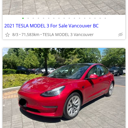
•
•
•
•
•
•
•
•
•
•
•
•
•
•
•
•
•
2021 TESLA MODEL 3 For Sale Vancouver BC
8/3
71,583km
TESLA MODEL 3 Vancouver