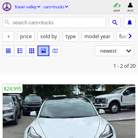
fraser valley
cars+trucks
post
acct
+
price
sold by
type
model year
fuel
newest
1 - 2
of 20
$24,995