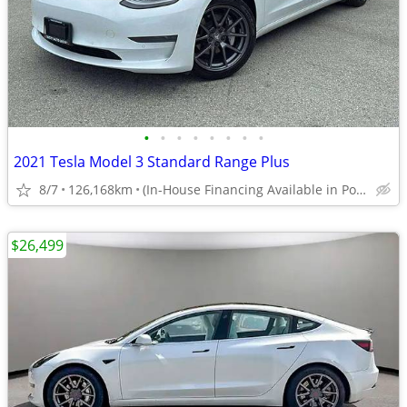
•
•
•
•
•
•
•
•
2021 Tesla Model 3 Standard Range Plus
8/7
126,168km
(In-House Financing Available in Port Coquitlam)
$26,499