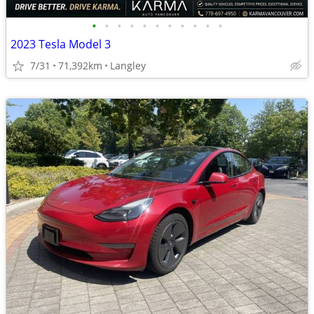
•
•
•
•
•
•
•
•
•
•
•
2023 Tesla Model 3
7/31
71,392km
Langley