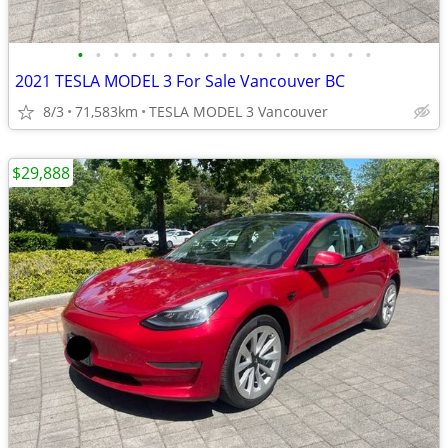
•
•
•
•
•
•
•
•
•
•
•
•
•
•
•
•
•
2021 TESLA MODEL 3 For Sale Vancouver BC
8/3
71,583km
TESLA MODEL 3 Vancouver
$29,888