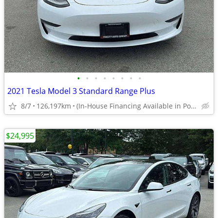
•
•
•
•
•
•
•
•
2021 Tesla Model 3 Standard Range Plus
8/7
126,197km
(In-House Financing Available in Port Coquitlam)
$24,995