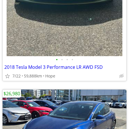
•
•
•
•
2018 Tesla Model 3 Performance LR AWD FSD
7/22
59,888km
Hope
$26,980