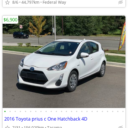
8/6
44,797km
Federal Way
$6,900
•
•
•
•
•
•
•
•
•
•
•
•
•
•
•
•
•
•
•
•
•
•
•
•
2016 Toyota prius c One Hatchback 4D
7/31
156,020km
Tacoma