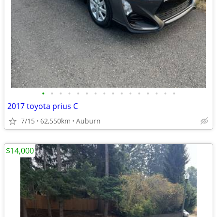
•
•
•
•
•
•
•
•
•
•
•
•
•
•
•
•
2017 toyota prius C
7/15
62,550km
Auburn
$14,000