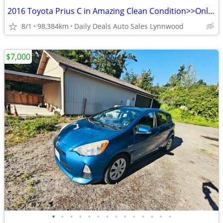
2016 Toyota Prius C in Amazing Clean Condition>>Only 98K>>
8/1
98,384km
Daily Deals Auto Sales Lynnwood
$7,000
•
•
•
•
•
•
•
•
•
•
•
•
•
•