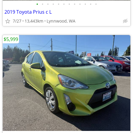
•
•
•
•
•
•
•
•
•
•
•
•
2019 Toyota Prius c L
7/27
13,443km
Lynnwood, WA
$5,999