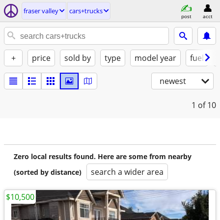
fraser valley
cars+trucks
post
acct
+
price
sold by
type
model year
fuel
newest
1
of 10
Zero local results found. Here are some from nearby
search a wider area
(sorted by distance)
$10,500