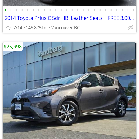
•
•
•
•
•
•
•
•
•
•
•
•
•
•
•
•
•
•
•
•
•
•
•
•
2014 Toyota Prius C 5dr HB, Leather Seats | FREE 3,000 KM WARRANTY
7/14
145,875km
Vancouver BC
$25,998