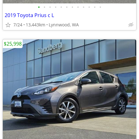
•
•
•
•
•
•
•
•
•
•
•
•
2019 Toyota Prius c L
7/24
13,443km
Lynnwood, WA
$25,998