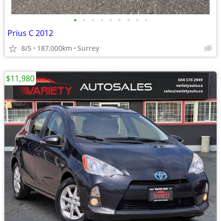
•
•
•
•
•
•
•
•
•
Prius C 2012
8/5
187,000km
Surrey
$11,980