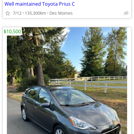
Well maintained Toyota Prius C
7/12
135,300km
Des Moines
$10,500