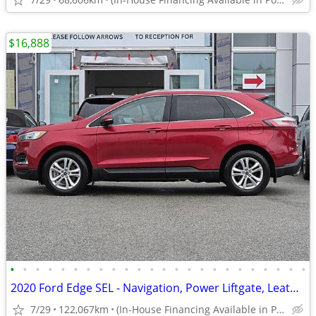
$16,888
•
•
•
•
•
•
•
•
•
•
•
•
•
•
•
•
•
•
•
•
•
•
•
•
2020 Ford Edge SEL - Navigation, Power Liftgate, Leather
7/29
122,067km
(In-House Financing Available in Port Coquitlam)