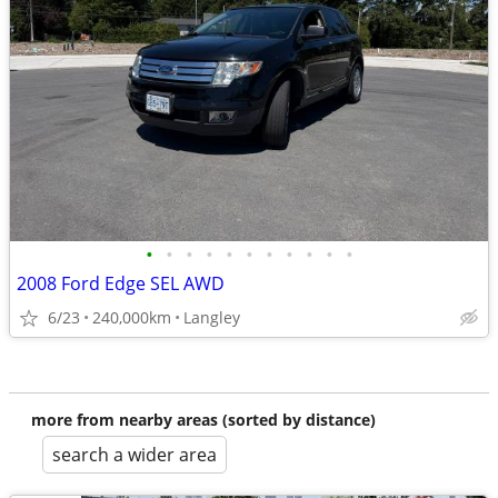
•
•
•
•
•
•
•
•
•
•
•
2008 Ford Edge SEL AWD
6/23
240,000km
Langley
more from nearby areas (sorted by distance)
search a wider area