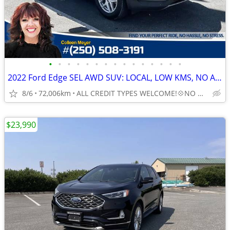
•
•
•
•
•
•
•
•
•
•
•
•
•
•
•
2022 Ford Edge SEL AWD SUV: LOCAL, LOW KMS, NO ACCIDENTS
8/6
72,006km
ALL CREDIT TYPES WELCOME!💠NO DOWN REQUIRED!
$23,990