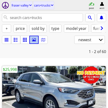
fraser valley
cars+trucks
post
acct
+
price
sold by
type
model year
fuel
newest
1 - 2
of 60
$25,998