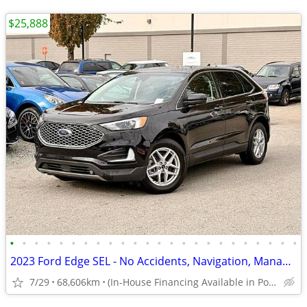
$25,888
•
•
•
•
•
•
•
•
•
•
•
•
•
•
•
•
•
•
•
•
•
•
•
•
2023 Ford Edge SEL - No Accidents, Navigation, Manager Demo
7/29
68,606km
(In-House Financing Available in Port Coquitlam)