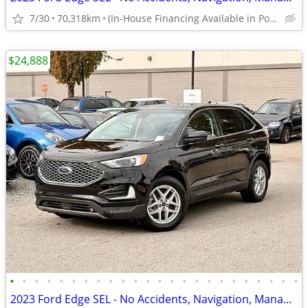
7/30
70,318km
(In-House Financing Available in Port Coquitlam)
$24,888
•
•
•
•
•
•
•
•
•
•
•
•
•
•
•
•
•
•
•
•
•
•
•
•
2023 Ford Edge SEL - No Accidents, Navigation, Manager Demo