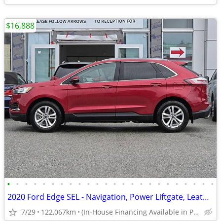
$16,888
•
•
•
•
•
•
•
•
•
•
•
•
•
•
•
•
•
•
•
•
•
•
•
•
2020 Ford Edge SEL - Navigation, Power Liftgate, Leather
7/29
122,067km
(In-House Financing Available in Port Coquitlam)