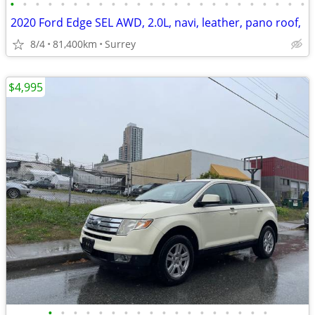
•
•
•
•
•
•
•
•
•
•
•
•
•
•
•
•
•
•
•
•
•
•
•
•
2020 Ford Edge SEL AWD, 2.0L, navi, leather, pano roof,
8/4
81,400km
Surrey
$4,995
•
•
•
•
•
•
•
•
•
•
•
•
•
•
•
•
•
•