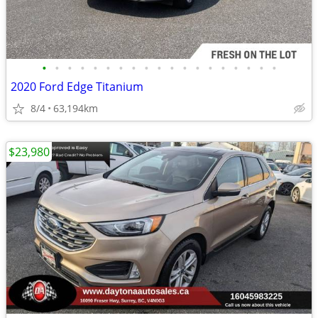
•
•
•
•
•
•
•
•
•
•
•
•
•
•
•
•
•
•
•
2020 Ford Edge Titanium
8/4
63,194km
$23,980