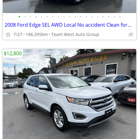
•
•
•
•
•
•
•
•
•
•
•
•
•
•
•
•
•
•
•
2008 Ford Edge SEL AWD Local No accident Clean ford edge
7/27
186,395km
Team West Auto Group
$12,800