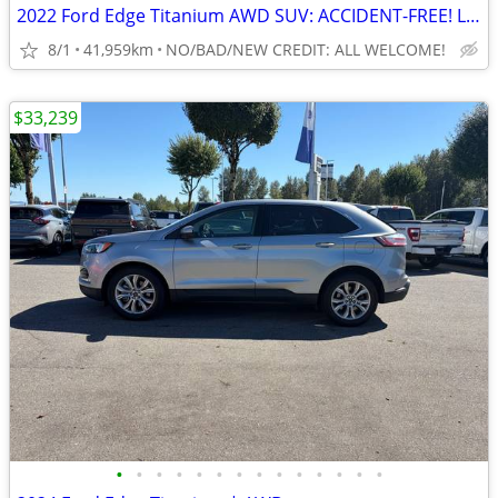
2022 Ford Edge Titanium AWD SUV: ACCIDENT-FREE! LOW KMS!
8/1
41,959km
NO/BAD/NEW CREDIT: ALL WELCOME!
$33,239
•
•
•
•
•
•
•
•
•
•
•
•
•
•