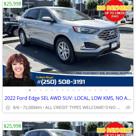
$25,998
•
•
•
•
•
•
•
•
•
•
•
•
•
•
•
2022 Ford Edge SEL AWD SUV: LOCAL, LOW KMS, NO ACCIDENTS
8/6
72,006km
ALL CREDIT TYPES WELCOME!💠NO DOWN REQUIRED!
$25,998