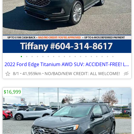
•
•
•
•
•
•
•
•
•
•
•
•
•
•
•
•
•
•
2022 Ford Edge Titanium AWD SUV: ACCIDENT-FREE! LOW KMS!
8/1
41,959km
NO/BAD/NEW CREDIT: ALL WELCOME!
$16,999