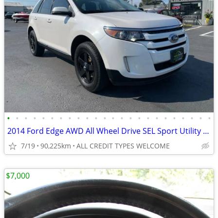
•
•
•
•
•
•
•
•
•
•
•
•
•
•
•
•
•
•
•
•
•
•
•
•
2014 Ford Edge AWD All Wheel Drive SEL Sport Utility 4D SUV
7/19
90,225km
ALL CREDIT TYPES WELCOME
$7,000