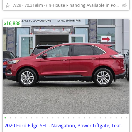
7/29
70,318km
(In-House Financing Available in Port Coquitlam)
$16,888
•
•
•
•
•
•
•
•
•
•
•
•
•
•
•
•
•
•
•
•
•
•
•
•
2020 Ford Edge SEL - Navigation, Power Liftgate, Leather