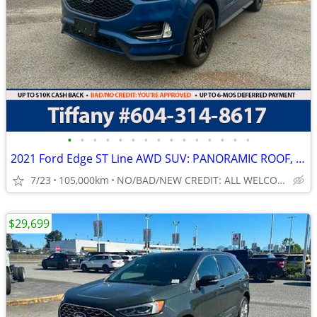
•
•
•
•
•
•
•
•
•
•
•
•
•
•
•
2021 Ford Edge ST Line AWD SUV: PANORAMIC ROOF, LOCAL
7/23
105,000km
NO/BAD/NEW CREDIT: ALL WELCOME!
$29,699