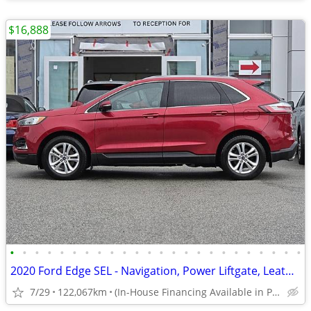
$16,888
•
•
•
•
•
•
•
•
•
•
•
•
•
•
•
•
•
•
•
•
•
•
•
•
2020 Ford Edge SEL - Navigation, Power Liftgate, Leather
7/29
122,067km
(In-House Financing Available in Port Coquitlam)