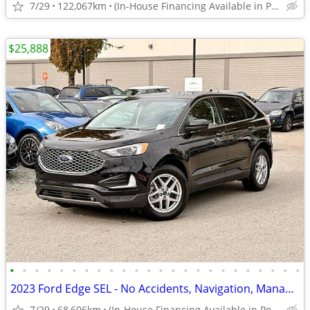
7/29
122,067km
(In-House Financing Available in Port Coquitlam)
$25,888
•
•
•
•
•
•
•
•
•
•
•
•
•
•
•
•
•
•
•
•
•
•
•
•
2023 Ford Edge SEL - No Accidents, Navigation, Manager Demo
7/29
68,606km
(In-House Financing Available in Port Coquitlam)