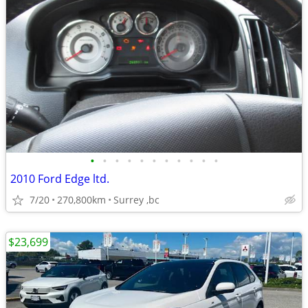
•
•
•
•
•
•
•
•
•
•
•
2010 Ford Edge ltd.
7/20
270,800km
Surrey ,bc
$23,699