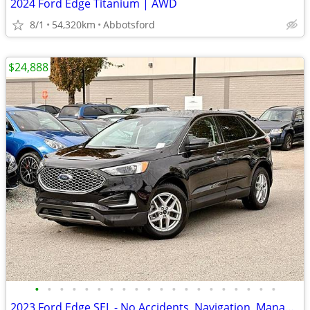
2024 Ford Edge Titanium | AWD
8/1
54,320km
Abbotsford
$24,888
•
•
•
•
•
•
•
•
•
•
•
•
•
•
•
•
•
•
•
•
2023 Ford Edge SEL - No Accidents, Navigation, Manager Demo