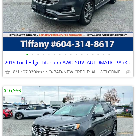
•
•
•
•
•
•
•
•
•
•
•
•
•
•
•
•
2019 Ford Edge Titanium AWD SUV: AUTOMATIC PARKING, LOCAL,
8/1
97,939km
NO/BAD/NEW CREDIT: ALL WELCOME!
$16,999