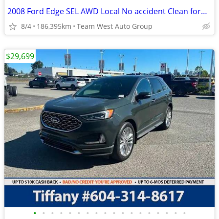
2008 Ford Edge SEL AWD Local No accident Clean ford edge
8/4
186,395km
Team West Auto Group
$29,699
•
•
•
•
•
•
•
•
•
•
•
•
•
•
•
•
•
•