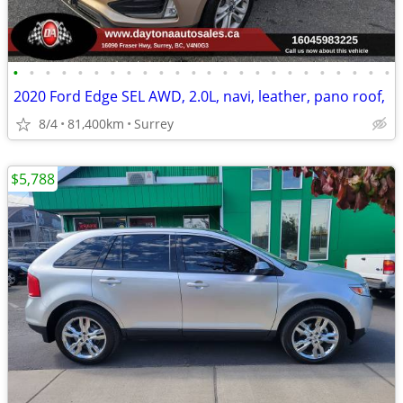
•
•
•
•
•
•
•
•
•
•
•
•
•
•
•
•
•
•
•
•
•
•
•
•
2020 Ford Edge SEL AWD, 2.0L, navi, leather, pano roof,
8/4
81,400km
Surrey
$5,788