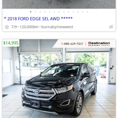
•
•
•
•
•
•
•
•
•
•
•
•
•
* 2018 FORD EDGE SEL AWD *****
7/9
120,000km
burnaby/newwest
$14,995