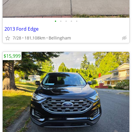
•
•
•
•
•
2013 Ford Edge
7/28
181,108km
Bellingham
$15,999