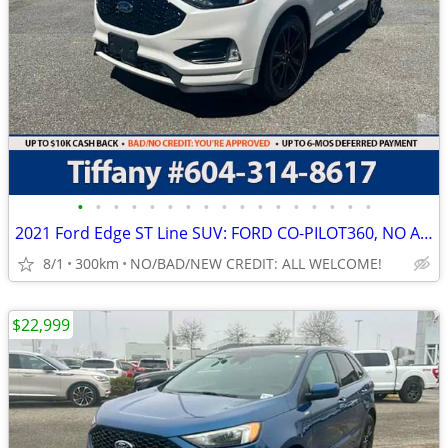
•
•
•
•
•
•
•
•
•
•
•
•
•
•
•
•
•
2021 Ford Edge ST Line SUV: FORD CO-PILOT360, NO ACCIDENTS
8/1
300km
NO/BAD/NEW CREDIT: ALL WELCOME!
$22,999