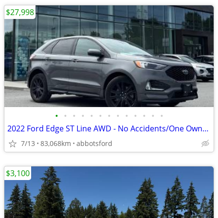
$27,998
•
•
•
•
•
•
•
•
•
•
•
•
•
2022 Ford Edge ST Line AWD - No Accidents/One Owner - Please call/text
7/13
83,068km
abbotsford
$3,100