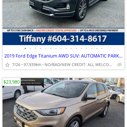
•
•
•
•
•
•
•
•
•
•
•
•
•
•
•
•
2019 Ford Edge Titanium AWD SUV: AUTOMATIC PARKING, LOCAL,
7/26
97,939km
NO/BAD/NEW CREDIT: ALL WELCOME!
$23,980