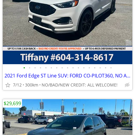
•
•
•
•
•
•
•
•
•
•
•
•
•
•
•
•
•
2021 Ford Edge ST Line SUV: FORD CO-PILOT360, NO ACCIDENTS
7/12
300km
NO/BAD/NEW CREDIT: ALL WELCOME!
$29,699