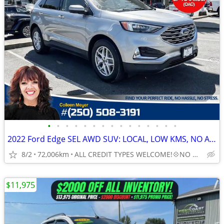
•
•
•
•
•
•
•
•
•
•
•
•
•
•
•
2022 Ford Edge SEL AWD SUV: LOCAL, LOW KMS, NO ACCIDENTS
8/2
72,006km
ALL CREDIT TYPES WELCOME!💠NO DOWN REQUIRED!
$11,975