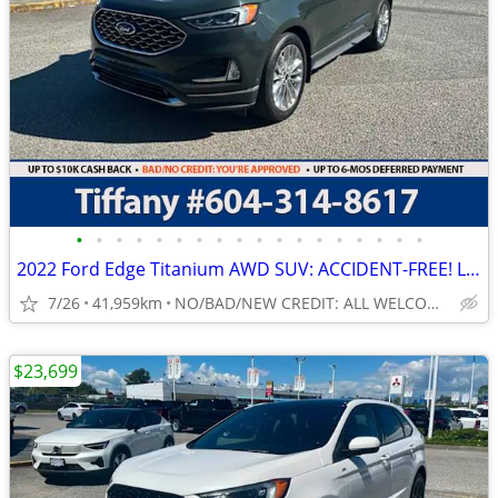
•
•
•
•
•
•
•
•
•
•
•
•
•
•
•
•
•
•
2022 Ford Edge Titanium AWD SUV: ACCIDENT-FREE! LOW KMS!
7/26
41,959km
NO/BAD/NEW CREDIT: ALL WELCOME!
$23,699