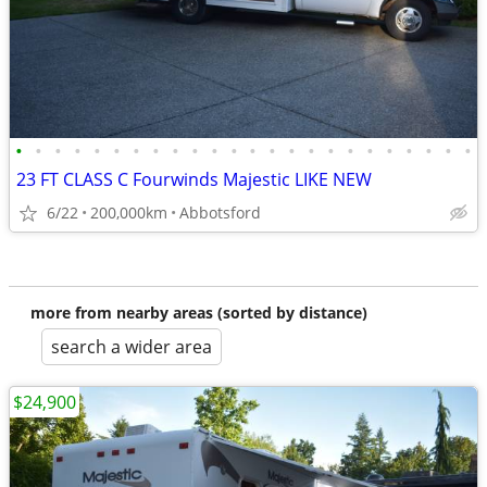
•
•
•
•
•
•
•
•
•
•
•
•
•
•
•
•
•
•
•
•
•
•
•
•
23 FT CLASS C Fourwinds Majestic LIKE NEW
6/22
200,000km
Abbotsford
more from nearby areas (sorted by distance)
search a wider area
$24,900