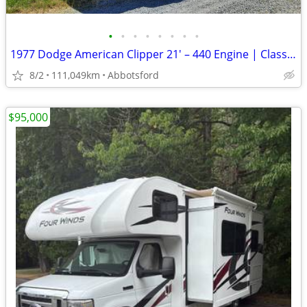
•
•
•
•
•
•
•
•
1977 Dodge American Clipper 21' – 440 Engine | Classic RV | Road-Ready
8/2
111,049km
Abbotsford
$95,000