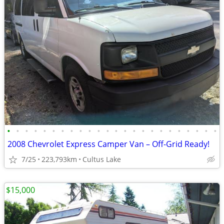
•
•
•
•
•
•
•
•
•
•
•
•
•
•
•
•
•
•
•
•
•
•
•
•
2008 Chevrolet Express Camper Van – Off-Grid Ready!
7/25
223,793km
Cultus Lake
$15,000