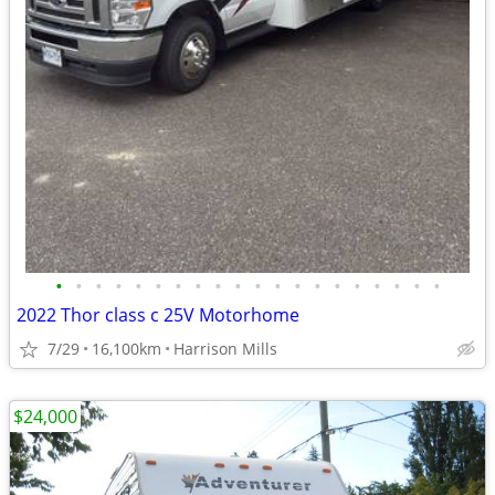
•
•
•
•
•
•
•
•
•
•
•
•
•
•
•
•
•
•
•
•
2022 Thor class c 25V Motorhome
7/29
16,100km
Harrison Mills
$24,000