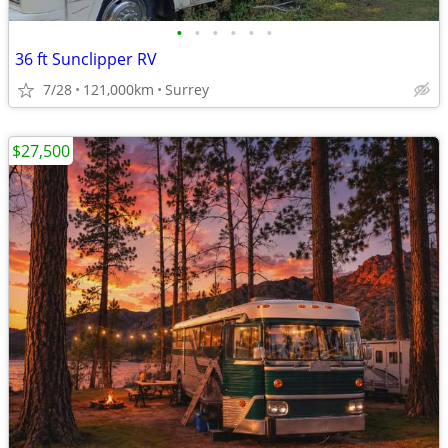
•
•
•
•
•
•
36 ft Sunclipper RV
7/28
121,000km
Surrey
$27,500