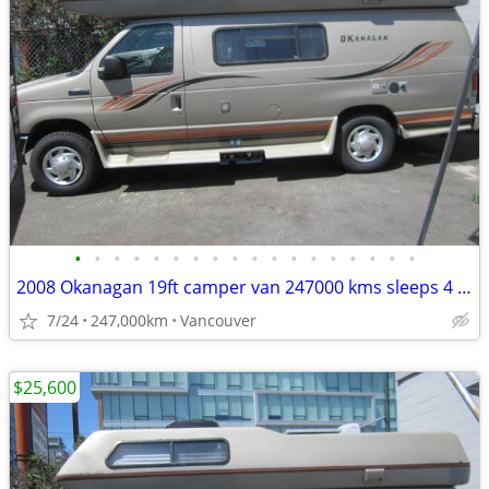
•
•
•
•
•
•
•
•
•
•
•
•
•
•
•
•
•
•
2008 Okanagan 19ft camper van 247000 kms sleeps 4 great shape
7/24
247,000km
Vancouver
$25,600