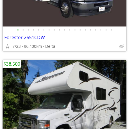
•
•
•
•
•
•
•
•
•
•
•
•
•
•
•
•
•
•
•
Forester 2651CDW
7/23
96,400km
Delta
$38,500