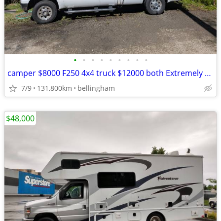
•
•
•
•
•
•
•
•
•
camper $8000 F250 4x4 truck $12000 both Extremely clean.
7/9
131,800km
bellingham
$48,000