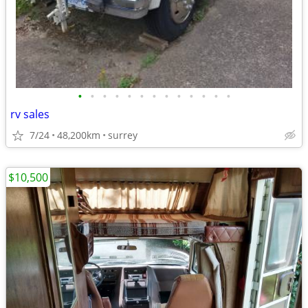
•
•
•
•
•
•
•
•
•
•
•
•
•
rv sales
7/24
48,200km
surrey
$10,500