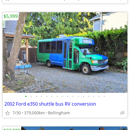
$5,999
•
•
•
•
•
•
•
•
•
•
•
•
•
•
•
•
2002 Ford e350 shuttle bus RV conversion
7/30
379,000km
Bellingham