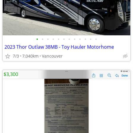
•
•
•
•
•
•
•
•
•
•
•
•
2023 Thor Outlaw 38MB - Toy Hauler Motorhome
7/3
7,040km
Vancouver
$3,300