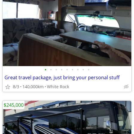
•
•
•
•
•
•
•
•
•
Great travel package, just bring your personal stuff
8/3
140,000km
White Rock
$245,000