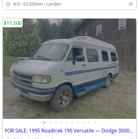
8/3
55,500km
Lynden
$11,500
•
•
•
•
•
•
•
•
•
•
FOR SALE: 1995 Roadtrek 190 Versatile — Dodge 3500 — 5.2L