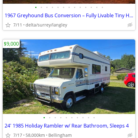
•
•
•
•
•
•
•
•
•
•
•
•
•
1967 Greyhound Bus Conversion – Fully Livable Tiny Home on Wheels
7/11
delta/surrey/langley
$9,000
•
•
•
•
•
•
•
•
•
•
24' 1985 Holiday Rambler w/ Rear Bathroom, Sleeps 4
7/17
58,000km
Bellingham