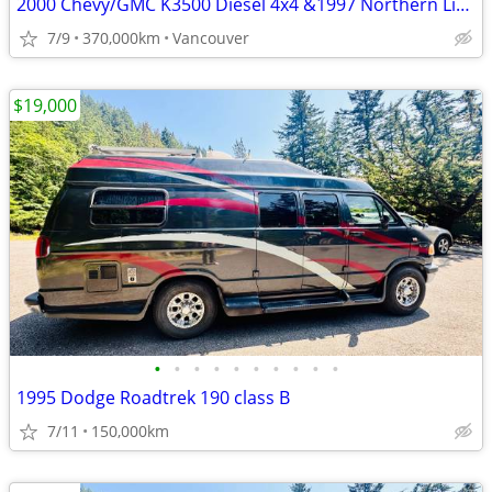
2000 Chevy/GMC K3500 Diesel 4x4 &1997 Northern Lite 9.6 Camper Package
7/9
370,000km
Vancouver
$19,000
•
•
•
•
•
•
•
•
•
•
1995 Dodge Roadtrek 190 class B
7/11
150,000km