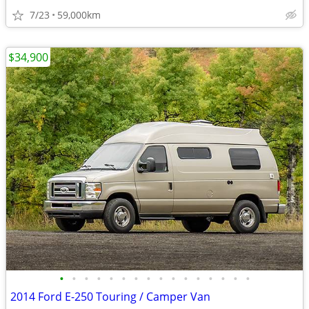
7/23
59,000km
$34,900
•
•
•
•
•
•
•
•
•
•
•
•
•
•
•
•
2014 Ford E-250 Touring / Camper Van