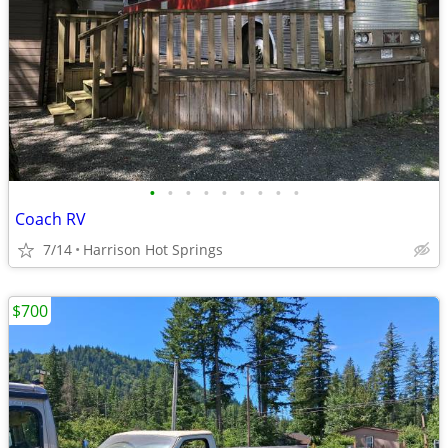
•
•
•
•
•
•
•
•
•
Coach RV
7/14
Harrison Hot Springs
$700