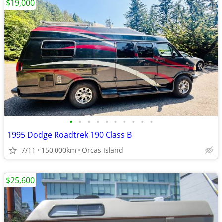
$19,000
•
•
•
•
•
•
•
•
•
•
1995 Dodge Roadtrek 190 Class B
7/11
150,000km
Orcas Island
$25,600