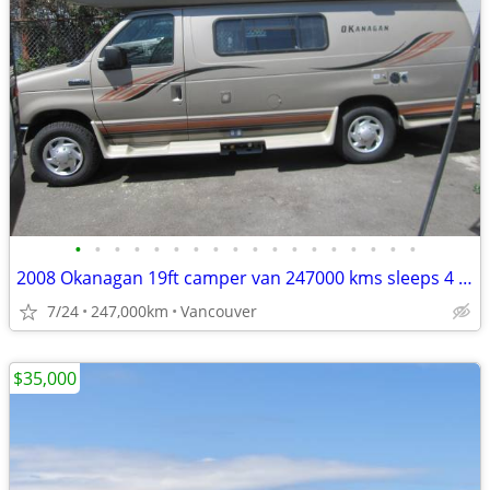
•
•
•
•
•
•
•
•
•
•
•
•
•
•
•
•
•
•
2008 Okanagan 19ft camper van 247000 kms sleeps 4 great shape
7/24
247,000km
Vancouver
$35,000