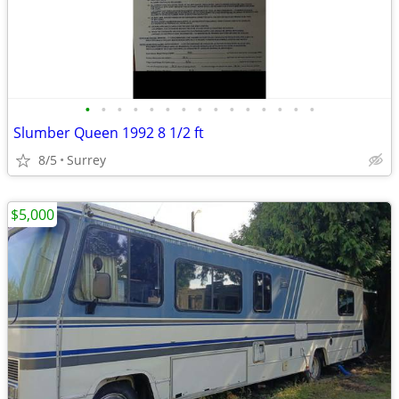
•
•
•
•
•
•
•
•
•
•
•
•
•
•
•
Slumber Queen 1992 8 1/2 ft
8/5
Surrey
$5,000