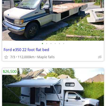
•
•
•
•
•
•
Ford e350 22 foot flat bed
7/3
112,000km
Maple falls
$26,500