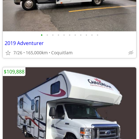
•
•
•
•
•
•
•
•
•
•
•
2019 Adventurer
7/26
165,000km
Coquitlam
$109,888