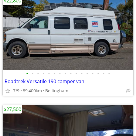
$22,800
•
•
•
•
•
•
•
•
•
•
•
•
•
•
•
•
Roadtrek Versatile 190 camper van
7/9
89,400km
Bellingham
$27,500