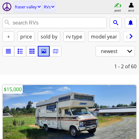
fraser valley
RVs
post
acct
+
price
sold by
rv type
model year
condi
newest
1 - 2
of 60
$15,000