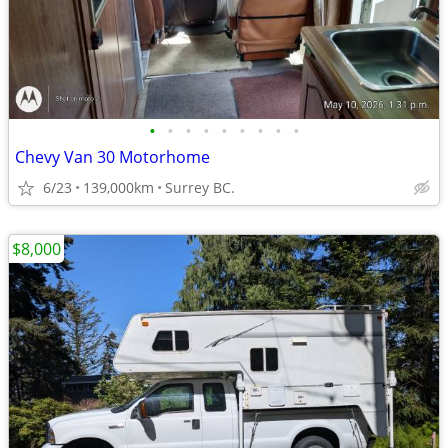
•
•
•
•
•
•
•
•
•
Chevy Van 30 Motorhome
6/23
139,000km
Surrey BC.
$8,000