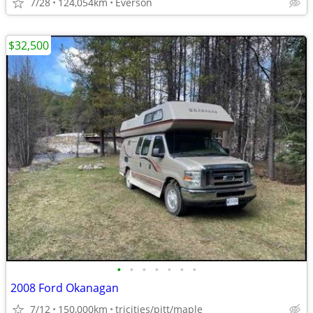
7/28
124,054km
Everson
$32,500
•
•
•
•
•
•
•
2008 Ford Okanagan
7/12
150,000km
tricities/pitt/maple