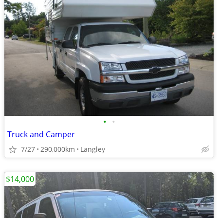
•
•
Truck and Camper
7/27
290,000km
Langley
$14,000