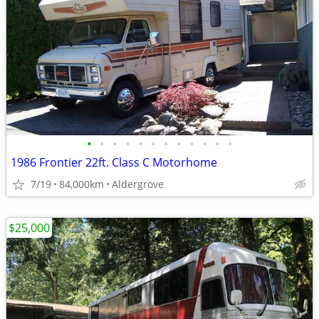
•
•
•
•
•
•
•
•
•
•
•
•
1986 Frontier 22ft. Class C Motorhome
7/19
84,000km
Aldergrove
$25,000