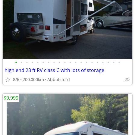
•
•
•
•
•
•
•
•
•
•
•
•
•
•
•
•
•
•
•
•
high end 23 ft RV class C with lots of storage
8/6
200,000km
Abbotsford
$9,999