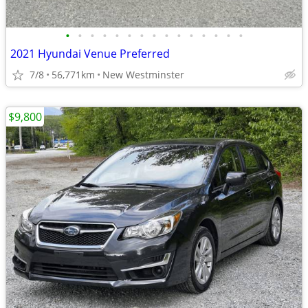
•
•
•
•
•
•
•
•
•
•
•
•
•
•
•
2021 Hyundai Venue Preferred
7/8
56,771km
New Westminster
$9,800