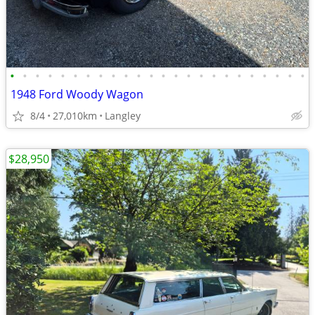
•
•
•
•
•
•
•
•
•
•
•
•
•
•
•
•
•
•
•
•
•
•
•
•
1948 Ford Woody Wagon
8/4
27,010km
Langley
$28,950