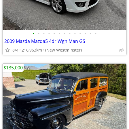
•
•
•
•
•
•
•
•
•
•
•
•
•
2009 Mazda Mazda5 4dr Wgn Man GS
8/4
216,963km
(New Westminster)
$135,000