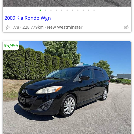
•
•
•
•
•
•
•
•
•
•
•
2009 Kia Rondo Wgn
7/8
228,779km
New Westminster
$5,995