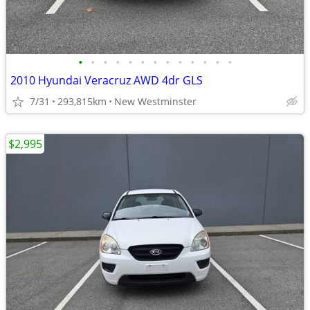
•
•
•
•
•
•
•
•
•
•
•
•
•
2010 Hyundai Veracruz AWD 4dr GLS
7/31
293,815km
New Westminster
$2,995