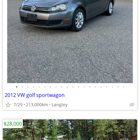
•
•
•
•
•
•
•
•
•
•
•
•
•
•
•
•
•
•
•
•
2012 VW golf sportwagon
7/29
213,000km
Langley
$28,000