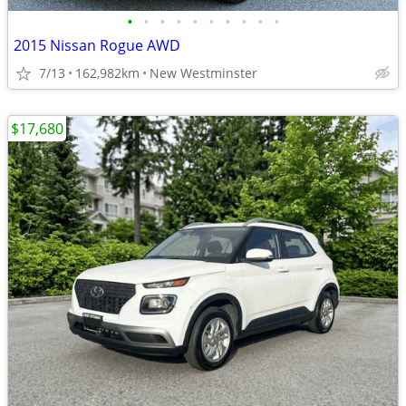
•
•
•
•
•
•
•
•
•
•
2015 Nissan Rogue AWD
7/13
162,982km
New Westminster
$17,680