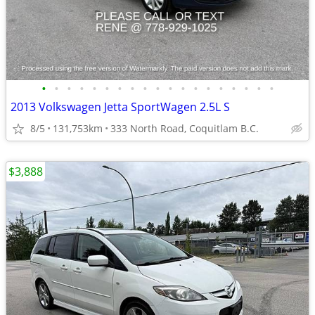
•
•
•
•
•
•
•
•
•
•
•
•
•
•
•
•
•
•
•
2013 Volkswagen Jetta SportWagen 2.5L S
8/5
131,753km
333 North Road, Coquitlam B.C.
$3,888