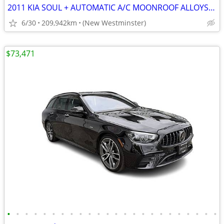
2011 KIA SOUL + AUTOMATIC A/C MOONROOF ALLOYS LOCAL BC
6/30
209,942km
(New Westminster)
$73,471
•
•
•
•
•
•
•
•
•
•
•
•
•
•
•
•
•
•
•
•
•
•
•
•