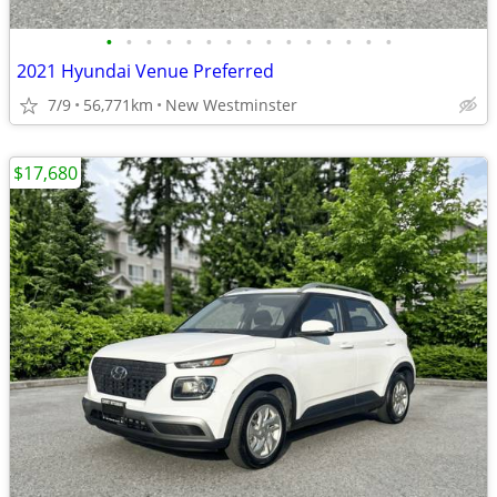
•
•
•
•
•
•
•
•
•
•
•
•
•
•
•
2021 Hyundai Venue Preferred
7/9
56,771km
New Westminster
$17,680