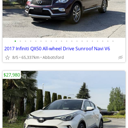
•
•
•
•
•
•
•
•
•
•
•
•
•
•
•
•
•
•
•
•
2017 Infiniti QX50 All-wheel Drive Sunroof Navi V6
8/5
65,337km
Abbotsford
$27,980