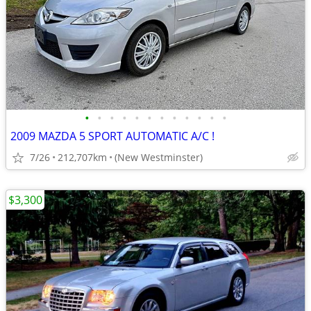
•
•
•
•
•
•
•
•
•
•
•
•
2009 MAZDA 5 SPORT AUTOMATIC A/C !
7/26
212,707km
(New Westminster)
$3,300