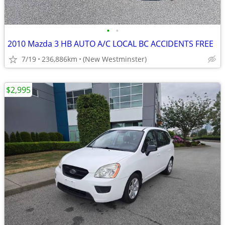
•
•
2010 Mazda 3 HB AUTO A/C LOCAL BC ACCIDENTS FREE
7/19
236,886km
(New Westminster)
$2,995