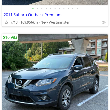
•
•
•
•
•
•
•
•
•
•
•
2011 Subaru Outback Premium
7/13
169,956km
New Westminster
$10,983