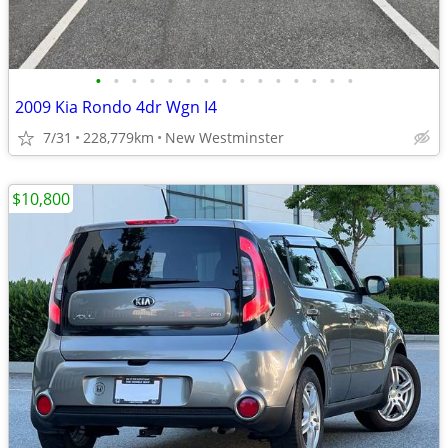
•
•
•
•
•
•
•
•
•
•
•
•
•
•
•
2009 Kia Rondo 4dr Wgn I4
7/31
228,779km
New Westminster
$10,800