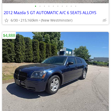
•
•
•
•
•
•
•
•
•
•
2012 Mazda 5 GT AUTOMATIC A/C 6 SEATS ALLOYS
6/30
215,160km
(New Westminster)
$4,888