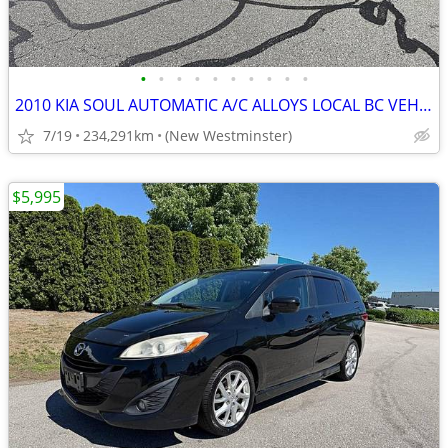
•
•
•
•
•
•
•
•
•
•
2010 KIA SOUL AUTOMATIC A/C ALLOYS LOCAL BC VEHICLE
7/19
234,291km
(New Westminster)
$5,995