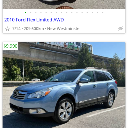
•
•
•
•
•
•
•
•
•
•
•
•
•
•
•
•
2010 Ford Flex Limited AWD
7/14
209,600km
New Westminster
$9,990