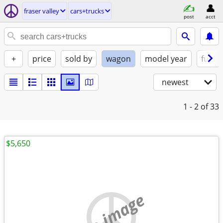
fraser valley
cars+trucks
post
acct
+
price
sold by
wagon
model year
fuel
newest
1 - 2
of 33
$5,650
no image