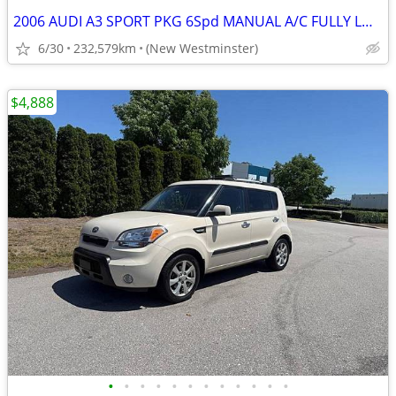
2006 AUDI A3 SPORT PKG 6Spd MANUAL A/C FULLY LOADED LOCAL BC
6/30
232,579km
(New Westminster)
$4,888
•
•
•
•
•
•
•
•
•
•
•
•