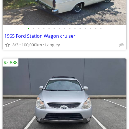
•
•
•
•
•
•
•
•
•
•
•
•
•
•
•
1965 Ford Station Wagon cruiser
8/3
100,000km
Langley
$2,888