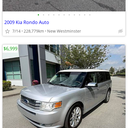
•
•
•
•
•
•
•
•
•
•
•
2009 Kia Rondo Auto
7/14
228,779km
New Westminster
$6,999