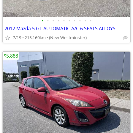
•
•
•
•
•
•
•
•
•
•
2012 Mazda 5 GT AUTOMATIC A/C 6 SEATS ALLOYS
7/19
215,160km
(New Westminster)
$5,888