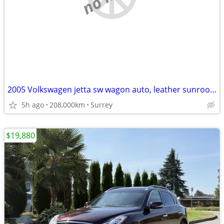
2005 Volkswagen jetta sw wagon auto, leather sunroof runs great
5h ago
208,000km
Surrey
$19,880