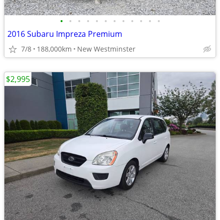
•
•
•
•
•
•
•
•
•
•
•
•
2016 Subaru Impreza Premium
7/8
188,000km
New Westminster
$2,995