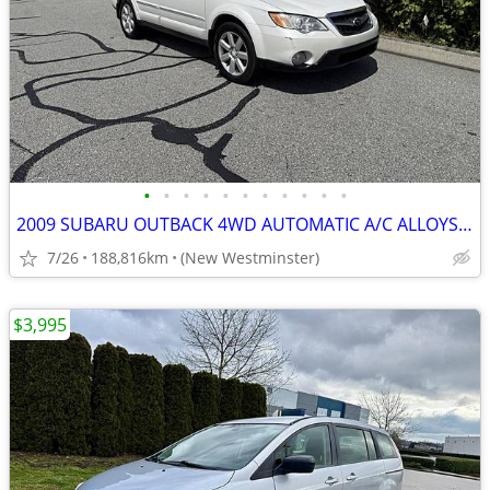
•
•
•
•
•
•
•
•
•
•
•
2009 SUBARU OUTBACK 4WD AUTOMATIC A/C ALLOYS WITH ONLY 188,000 KMS !
7/26
188,816km
(New Westminster)
$3,995