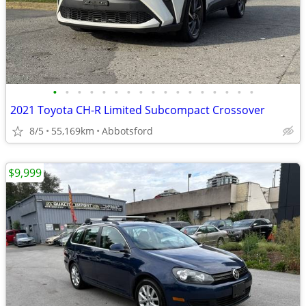
•
•
•
•
•
•
•
•
•
•
•
•
•
•
•
•
•
2021 Toyota CH-R Limited Subcompact Crossover
8/5
55,169km
Abbotsford
$9,999