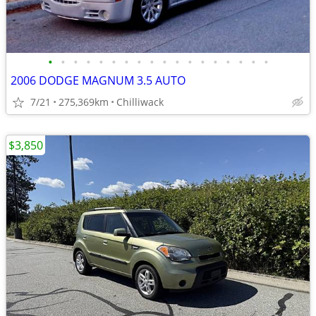
•
•
•
•
•
•
•
•
•
•
•
•
•
•
•
•
•
•
2006 DODGE MAGNUM 3.5 AUTO
7/21
275,369km
Chilliwack
$3,850