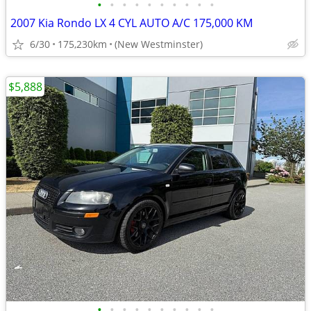
•
•
•
•
•
•
•
•
•
•
2007 Kia Rondo LX 4 CYL AUTO A/C 175,000 KM
6/30
175,230km
(New Westminster)
$5,888
•
•
•
•
•
•
•
•
•
•