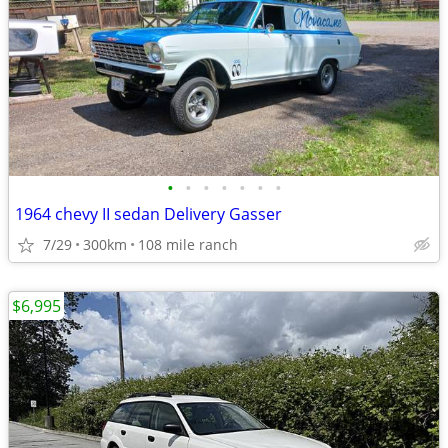
•
•
•
•
•
•
•
1964 chevy II sedan Delivery Gasser
7/29
300km
108 mile ranch
$6,995