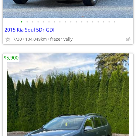
•
•
•
•
•
•
•
•
•
•
•
•
•
•
•
•
•
•
2015 Kia Soul 5Dr GDI
7/30
104,049km
frazer vally
$5,900