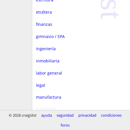
etcétera
finanzas
gimnasio / SPA
ingeniería
inmobiliaria
labor general
legal
manufactura
marketing
© 2026 craigslist
ayuda
seguridad
privacidad
condiciones
medios
foros