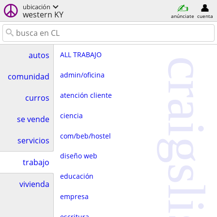
ubicación
western KY
anúnciate
cuenta
ALL TRABAJO
autos
craigslist
admin/oficina
comunidad
atención cliente
curros
ciencia
se vende
com/beb/hostel
servicios
diseño web
trabajo
educación
vivienda
empresa
escritura