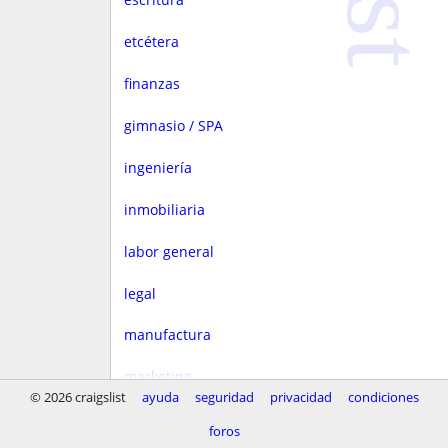
etcétera
finanzas
gimnasio / SPA
ingeniería
inmobiliaria
labor general
legal
manufactura
marketing
© 2026 craigslist
ayuda
seguridad
privacidad
condiciones
medios
foros