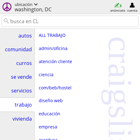
ubicación
washington, DC
anúnciate
cuenta
ALL TRABAJO
autos
craigslist
admin/oficina
comunidad
atención cliente
curros
ciencia
se vende
com/beb/hostel
servicios
diseño web
trabajo
educación
vivienda
empresa
escritura