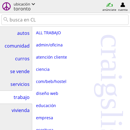
ubicación
toronto
anúnciate
cuenta
ALL TRABAJO
autos
craigslist
admin/oficina
comunidad
atención cliente
curros
ciencia
se vende
com/beb/hostel
servicios
diseño web
trabajo
educación
vivienda
empresa
escritura