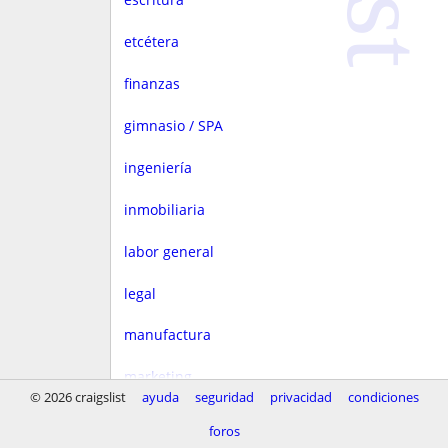
etcétera
finanzas
gimnasio / SPA
ingeniería
inmobiliaria
labor general
legal
manufactura
marketing
© 2026 craigslist
ayuda
seguridad
privacidad
condiciones
medios
foros