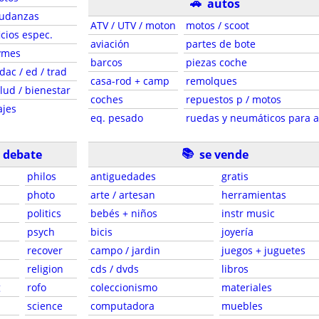
🚗
autos
udanzas
ATV / UTV / moton
motos / scoot
icios espec.
aviación
partes de bote
ymes
barcos
piezas coche
dac / ed / trad
casa-rod + camp
remolques
lud / bienestar
coches
repuestos p / motos
ajes
eq. pesado
ruedas y neumáticos para 
📚
e debate
se vende
philos
antiguedades
gratis
photo
arte / artesan
herramientas
politics
bebés + niños
instr music
psych
bicis
joyería
recover
campo / jardin
juegos + juguetes
religion
cds / dvds
libros
g
rofo
coleccionismo
materiales
science
computadora
muebles