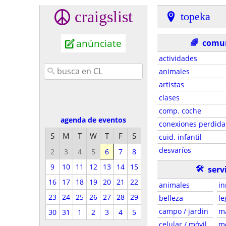
craigslist
topeka
anúnciate
🌈
comu
actividades
animales
artistas
clases
comp. coche
agenda de eventos
conexiones perdida
S
M
T
W
T
F
S
cuid. infantil
desvaríos
2
3
4
5
6
7
8
9
10
11
12
13
14
15
🛠
serv
16
17
18
19
20
21
22
animales
in
23
24
25
26
27
28
29
belleza
le
campo / jardin
m
30
31
1
2
3
4
5
celular / móvil
m