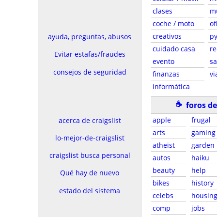
clases
m
coche / moto
of
creativos
p
ayuda, preguntas, abusos
cuidado casa
re
Evitar estafas/fraudes
evento
sa
consejos de seguridad
finanzas
vi
informática
☕
foros d
apple
frugal
acerca de craigslist
arts
gaming
lo-mejor-de-craigslist
atheist
garden
craigslist busca personal
autos
haiku
beauty
help
Qué hay de nuevo
bikes
history
estado del sistema
celebs
housin
comp
jobs