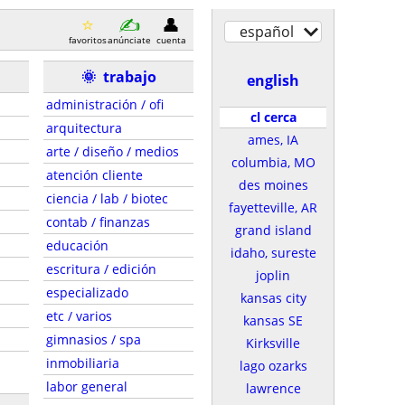
español
favoritos
anúnciate
cuenta
🌞
trabajo
english
administración / ofi
cl cerca
arquitectura
ames, IA
arte / diseño / medios
columbia, MO
atención cliente
des moines
ciencia / lab / biotec
fayetteville, AR
contab / finanzas
grand island
educación
idaho, sureste
escritura / edición
joplin
especializado
kansas city
etc / varios
kansas SE
gimnasios / spa
Kirksville
inmobiliaria
lago ozarks
labor general
lawrence