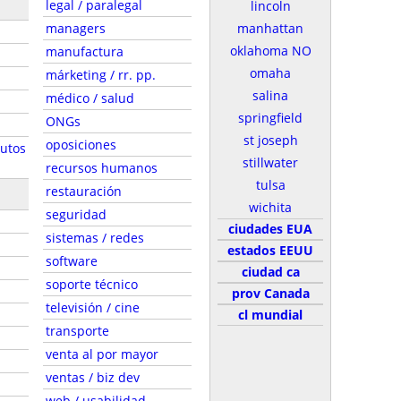
legal / paralegal
lincoln
managers
manhattan
oklahoma NO
manufactura
omaha
márketing / rr. pp.
salina
médico / salud
springfield
ONGs
st joseph
oposiciones
autos
stillwater
recursos humanos
tulsa
restauración
wichita
seguridad
ciudades EUA
sistemas / redes
estados EEUU
software
ciudad ca
soporte técnico
prov Canada
televisión / cine
cl mundial
transporte
venta al por mayor
ventas / biz dev
web / usabilidad