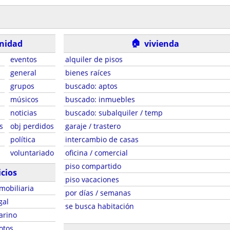
🏠
nidad
vivienda
eventos
alquiler de pisos
general
bienes raíces
grupos
buscado: aptos
músicos
buscado: inmuebles
noticias
buscado: subalquiler / temp
s
obj perdidos
garaje / trastero
política
intercambio de casas
voluntariado
oficina / comercial
piso compartido
icios
piso vacaciones
mobiliaria
por días / semanas
gal
se busca habitación
arino
otos