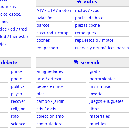
🚗
autos
udanzas
ATV / UTV / moton
motos / scoot
icios espec.
aviación
partes de bote
ymes
barcos
piezas coche
dac / ed / trad
casa-rod + camp
remolques
lud / bienestar
coches
repuestos p / motos
ajes
eq. pesado
ruedas y neumáticos para 
📚
e debate
se vende
philos
antiguedades
gratis
photo
arte / artesan
herramientas
politics
bebés + niños
instr music
psych
bicis
joyería
recover
campo / jardin
juegos + juguetes
religion
cds / dvds
libros
g
rofo
coleccionismo
materiales
science
computadora
muebles