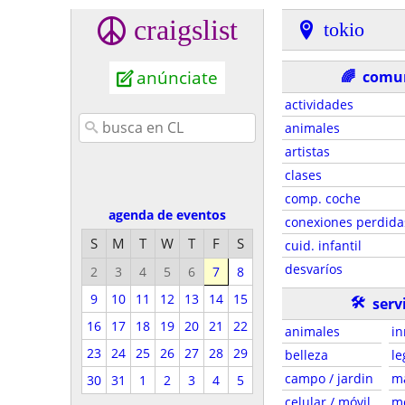
craigslist
tokio
anúnciate
🌈
comu
actividades
animales
artistas
clases
comp. coche
agenda de eventos
conexiones perdida
S
M
T
W
T
F
S
cuid. infantil
desvaríos
2
3
4
5
6
7
8
9
10
11
12
13
14
15
🛠
serv
16
17
18
19
20
21
22
animales
in
23
24
25
26
27
28
29
belleza
le
campo / jardin
m
30
31
1
2
3
4
5
celular / móvil
m