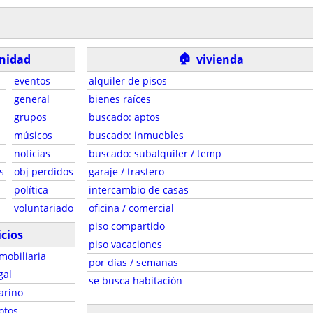
🏠
nidad
vivienda
eventos
alquiler de pisos
general
bienes raíces
grupos
buscado: aptos
músicos
buscado: inmuebles
noticias
buscado: subalquiler / temp
s
obj perdidos
garaje / trastero
política
intercambio de casas
voluntariado
oficina / comercial
piso compartido
icios
piso vacaciones
mobiliaria
por días / semanas
gal
se busca habitación
arino
otos