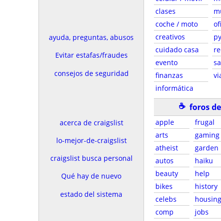
clases
m
coche / moto
of
creativos
p
ayuda, preguntas, abusos
cuidado casa
re
Evitar estafas/fraudes
evento
sa
consejos de seguridad
finanzas
vi
informática
☕
foros d
apple
frugal
acerca de craigslist
arts
gaming
lo-mejor-de-craigslist
atheist
garden
craigslist busca personal
autos
haiku
beauty
help
Qué hay de nuevo
bikes
history
estado del sistema
celebs
housin
comp
jobs