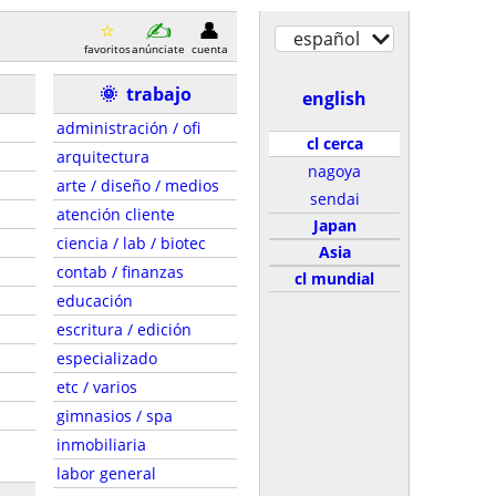
español
favoritos
anúnciate
cuenta
🌞
trabajo
english
administración / ofi
cl cerca
arquitectura
nagoya
arte / diseño / medios
sendai
atención cliente
Japan
ciencia / lab / biotec
Asia
contab / finanzas
cl mundial
educación
escritura / edición
especializado
etc / varios
gimnasios / spa
inmobiliaria
labor general