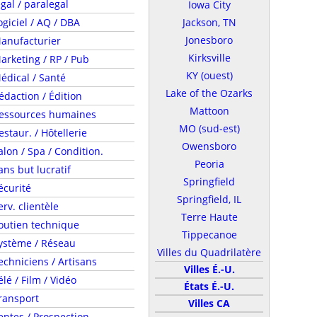
egal / paralegal
Iowa City
ogiciel / AQ / DBA
Jackson, TN
Jonesboro
anufacturier
Kirksville
arketing / RP / Pub
KY (ouest)
édical / Santé
Lake of the Ozarks
édaction / Édition
Mattoon
essources humaines
MO (sud-est)
estaur. / Hôtellerie
Owensboro
alon / Spa / Condition.
Peoria
ans but lucratif
Springfield
écurité
Springfield, IL
erv. clientèle
Terre Haute
outien technique
Tippecanoe
ystème / Réseau
Villes du Quadrilatère
echniciens / Artisans
Villes É.-U.
élé / Film / Vidéo
États É.-U.
ransport
Villes CA
entes / Prospection