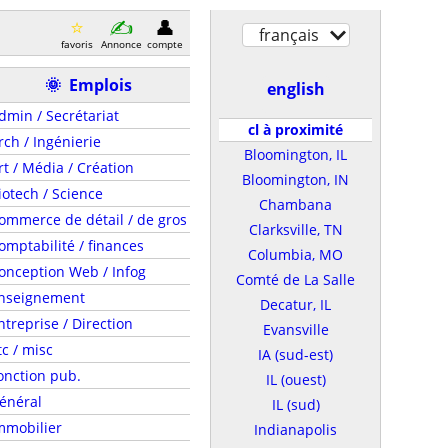
français
favoris
Annonce
compte
🌞
Emplois
english
dmin / Secrétariat
cl à proximité
rch / Ingénierie
Bloomington, IL
rt / Média / Création
Bloomington, IN
iotech / Science
Chambana
ommerce de détail / de gros
Clarksville, TN
omptabilité / finances
Columbia, MO
onception Web / Infog
Comté de La Salle
nseignement
Decatur, IL
ntreprise / Direction
Evansville
tc / misc
IA (sud-est)
onction pub.
IL (ouest)
énéral
IL (sud)
mmobilier
Indianapolis