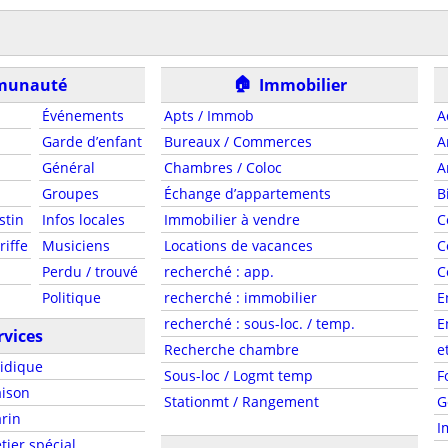
s
🏠
unauté
Immobilier
Événements
Apts / Immob
A
Garde d’enfant
Bureaux / Commerces
A
Général
Chambres / Coloc
A
Groupes
Échange d’appartements
B
stin
Infos locales
Immobilier à vendre
C
riffe
Musiciens
Locations de vacances
C
Perdu / trouvé
recherché : app.
C
Politique
recherché : immobilier
E
recherché : sous-loc. / temp.
E
rvices
Recherche chambre
e
ridique
Sous-loc / Logmt temp
F
ison
Stationmt / Rangement
G
rin
I
tier spécial.