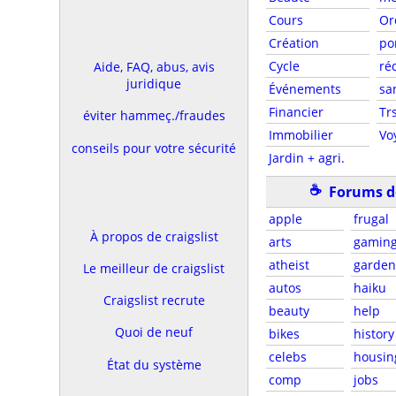
Cours
Or
Création
po
Cycle
ré
Aide, FAQ, abus, avis
juridique
Événements
sa
Financier
Tr
éviter hammeç./fraudes
Immobilier
Vo
conseils pour votre sécurité
Jardin + agri.
☕
Forums d
apple
frugal
À propos de craigslist
arts
gamin
atheist
garden
Le meilleur de craigslist
autos
haiku
Craigslist recrute
beauty
help
Quoi de neuf
bikes
history
celebs
housin
État du système
comp
jobs