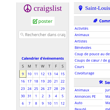
craigslist
Saint-Loui
poster
🌈
Comm
Activités
Animaux
Artistes
Bénévoles
Coup de pouce au de
Calendrier d’événements
Coups de cœur / de g
S
M
T
W
T
F
S
Cours
Covoiturage
9
10
11
12
13
14
15
16
17
18
19
20
21
22
🛠
Se
23
24
25
26
27
28
29
Animaux
Ju
30
31
1
2
3
4
5
Annonces PE
Ma
Auto
Ma
6
7
8
9
10
11
12
Beauté
mé