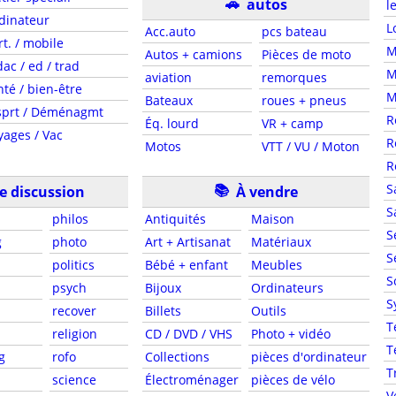
🚗
autos
l
dinateur
L
Acc.auto
pcs bateau
rt. / mobile
M
Autos + camions
Pièces de moto
dac / ed / trad
M
aviation
remorques
nté / bien-être
M
Bateaux
roues + pneus
sprt / Déménagmt
R
Éq. lourd
VR + camp
yages / Vac
R
Motos
VTT / VU / Moton
R
📚
S
e discussion
À vendre
S
philos
Antiquités
Maison
S
g
photo
Art + Artisanat
Matériaux
S
politics
Bébé + enfant
Meubles
S
psych
Bijoux
Ordinateurs
S
recover
Billets
Outils
T
religion
CD / DVD / VHS
Photo + vidéo
T
g
rofo
Collections
pièces d'ordinateur
T
science
Électroménager
pièces de vélo
V