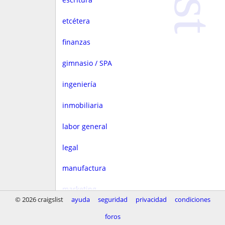
etcétera
finanzas
gimnasio / SPA
ingeniería
inmobiliaria
labor general
legal
manufactura
marketing
© 2026 craigslist
ayuda
seguridad
privacidad
condiciones
medios
foros