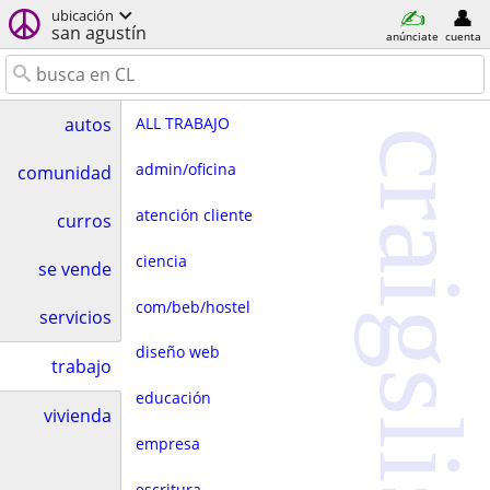
ubicación
san agustín
anúnciate
cuenta
ALL TRABAJO
autos
craigslist
admin/oficina
comunidad
atención cliente
curros
ciencia
se vende
com/beb/hostel
servicios
diseño web
trabajo
educación
vivienda
empresa
escritura