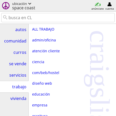
ubicación
space coast
anúnciate
cuenta
ALL TRABAJO
autos
craigslist
admin/oficina
comunidad
atención cliente
curros
ciencia
se vende
com/beb/hostel
servicios
diseño web
trabajo
educación
vivienda
empresa
escritura