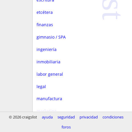
etcétera
finanzas
gimnasio / SPA
ingeniería
inmobiliaria
labor general
legal
manufactura
marketing
© 2026 craigslist
ayuda
seguridad
privacidad
condiciones
medios
foros