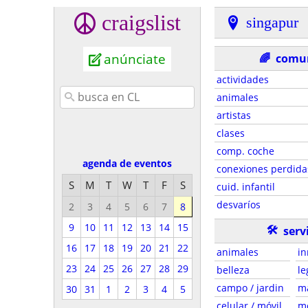
craigslist
singapur
anúnciate
🌈
comu
actividades
animales
artistas
clases
comp. coche
agenda de eventos
conexiones perdida
S
M
T
W
T
F
S
cuid. infantil
desvaríos
2
3
4
5
6
7
8
9
10
11
12
13
14
15
🛠
serv
16
17
18
19
20
21
22
animales
in
23
24
25
26
27
28
29
belleza
le
campo / jardin
m
30
31
1
2
3
4
5
celular / móvil
m