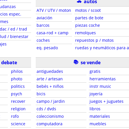
🚗
autos
udanzas
ATV / UTV / moton
motos / scoot
icios espec.
aviación
partes de bote
ymes
barcos
piezas coche
dac / ed / trad
casa-rod + camp
remolques
lud / bienestar
coches
repuestos p / motos
ajes
eq. pesado
ruedas y neumáticos para 
📚
e debate
se vende
philos
antiguedades
gratis
photo
arte / artesan
herramientas
politics
bebés + niños
instr music
psych
bicis
joyería
recover
campo / jardin
juegos + juguetes
religion
cds / dvds
libros
g
rofo
coleccionismo
materiales
science
computadora
muebles