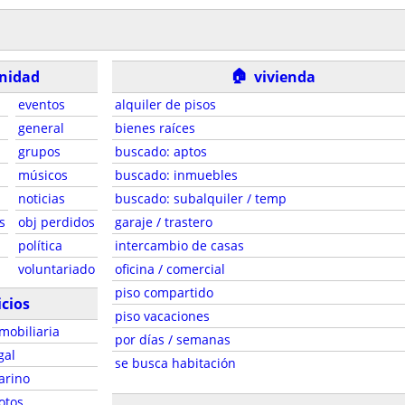
🏠
nidad
vivienda
eventos
alquiler de pisos
general
bienes raíces
grupos
buscado: aptos
músicos
buscado: inmuebles
noticias
buscado: subalquiler / temp
s
obj perdidos
garaje / trastero
política
intercambio de casas
voluntariado
oficina / comercial
piso compartido
icios
piso vacaciones
mobiliaria
por días / semanas
gal
se busca habitación
arino
otos