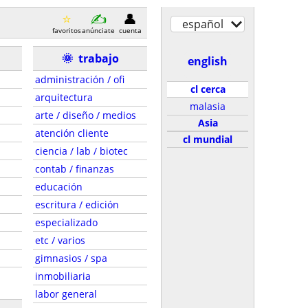
español
favoritos
anúnciate
cuenta
🌞
trabajo
english
administración / ofi
cl cerca
arquitectura
malasia
arte / diseño / medios
Asia
atención cliente
cl mundial
ciencia / lab / biotec
contab / finanzas
educación
escritura / edición
especializado
etc / varios
gimnasios / spa
inmobiliaria
labor general