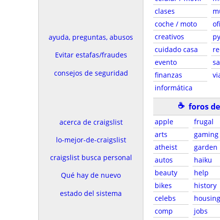
clases
m
coche / moto
of
creativos
p
ayuda, preguntas, abusos
cuidado casa
re
Evitar estafas/fraudes
evento
sa
consejos de seguridad
finanzas
vi
informática
☕
foros d
apple
frugal
acerca de craigslist
arts
gaming
lo-mejor-de-craigslist
atheist
garden
craigslist busca personal
autos
haiku
beauty
help
Qué hay de nuevo
bikes
history
estado del sistema
celebs
housin
comp
jobs