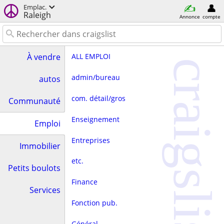
Emplac.
Raleigh
Annonce
compte
ALL EMPLOI
À vendre
craigslist
admin/bureau
autos
com. détail/gros
Communauté
Enseignement
Emploi
Entreprises
Immobilier
etc.
Petits boulots
Finance
Services
Fonction pub.
Général