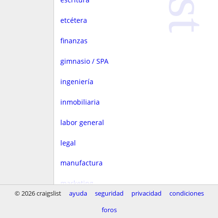
etcétera
finanzas
gimnasio / SPA
ingeniería
inmobiliaria
labor general
legal
manufactura
marketing
© 2026 craigslist
ayuda
seguridad
privacidad
condiciones
medios
foros