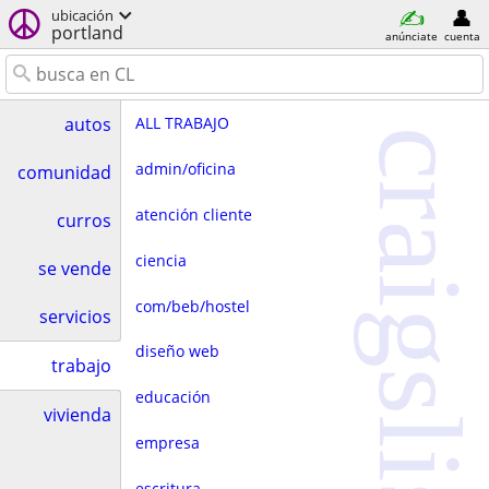
ubicación
portland
anúnciate
cuenta
ALL TRABAJO
autos
craigslist
admin/oficina
comunidad
atención cliente
curros
ciencia
se vende
com/beb/hostel
servicios
diseño web
trabajo
educación
vivienda
empresa
escritura