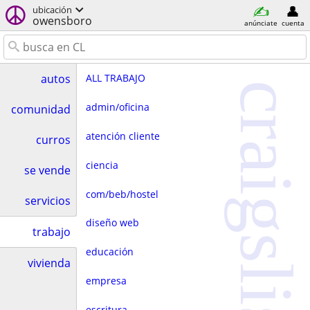
ubicación
owensboro
anúnciate
cuenta
ALL TRABAJO
autos
craigslist
admin/oficina
comunidad
atención cliente
curros
ciencia
se vende
com/beb/hostel
servicios
diseño web
trabajo
educación
vivienda
empresa
escritura