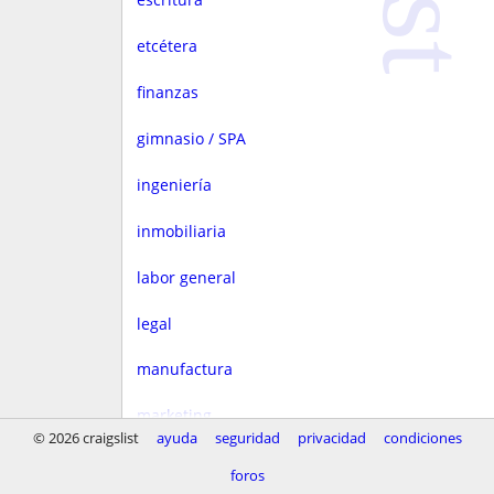
etcétera
finanzas
gimnasio / SPA
ingeniería
inmobiliaria
labor general
legal
manufactura
marketing
© 2026 craigslist
ayuda
seguridad
privacidad
condiciones
medios
foros