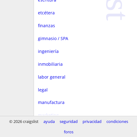
etcétera
finanzas
gimnasio / SPA
ingeniería
inmobiliaria
labor general
legal
manufactura
marketing
© 2026 craigslist
ayuda
seguridad
privacidad
condiciones
medios
foros