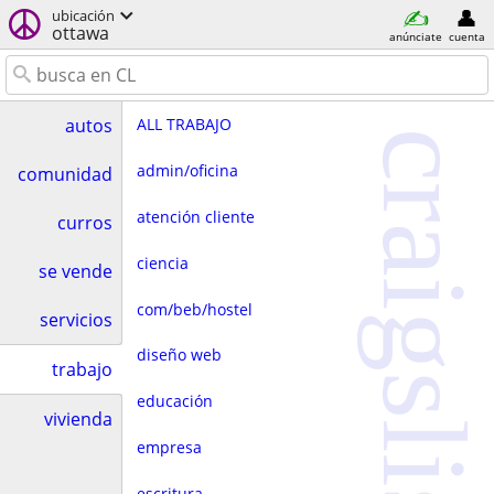
ubicación
ottawa
anúnciate
cuenta
ALL TRABAJO
autos
craigslist
admin/oficina
comunidad
atención cliente
curros
ciencia
se vende
com/beb/hostel
servicios
diseño web
trabajo
educación
vivienda
empresa
escritura