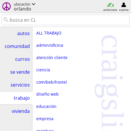
ubicación
orlando
anúnciate
cuenta
ALL TRABAJO
autos
craigslist
admin/oficina
comunidad
atención cliente
curros
ciencia
se vende
com/beb/hostel
servicios
diseño web
trabajo
educación
vivienda
empresa
escritura