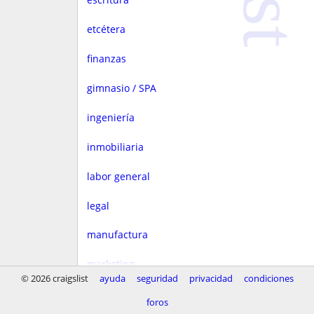
etcétera
finanzas
gimnasio / SPA
ingeniería
inmobiliaria
labor general
legal
manufactura
marketing
© 2026 craigslist
ayuda
seguridad
privacidad
condiciones
medios
foros