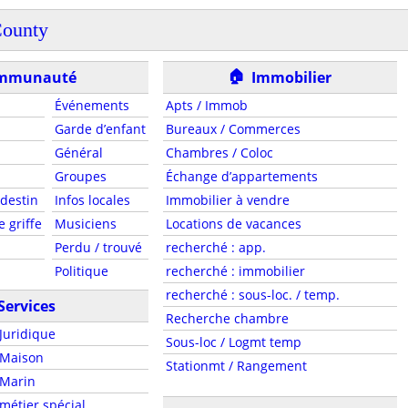
County
🏠
mmunauté
Immobilier
Événements
Apts / Immob
Garde d’enfant
Bureaux / Commerces
Général
Chambres / Coloc
Groupes
Échange d’appartements
destin
Infos locales
Immobilier à vendre
 griffe
Musiciens
Locations de vacances
Perdu / trouvé
recherché : app.
Politique
recherché : immobilier
recherché : sous-loc. / temp.
Services
Recherche chambre
Juridique
Sous-loc / Logmt temp
Maison
Stationmt / Rangement
Marin
métier spécial.