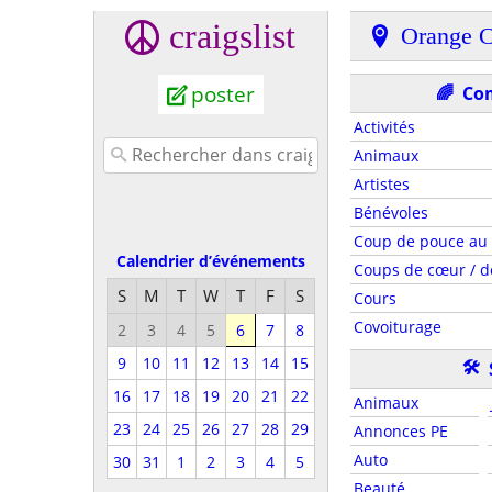
craigslist
Orange 
poster
🌈
Co
Activités
Animaux
Artistes
Bénévoles
Coup de pouce au 
Calendrier d’événements
Coups de cœur / de
S
M
T
W
T
F
S
Cours
Covoiturage
2
3
4
5
6
7
8
9
10
11
12
13
14
15
🛠
16
17
18
19
20
21
22
Animaux
23
24
25
26
27
28
29
Annonces PE
Auto
30
31
1
2
3
4
5
Beauté