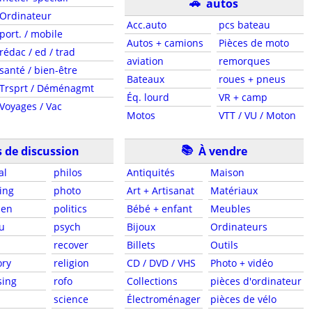
🚗
autos
Ordinateur
Acc.auto
pcs bateau
port. / mobile
Autos + camions
Pièces de moto
rédac / ed / trad
aviation
remorques
santé / bien-être
Bateaux
roues + pneus
Trsprt / Déménagmt
Éq. lourd
VR + camp
Voyages / Vac
Motos
VTT / VU / Moton
📚
 de discussion
À vendre
al
philos
Antiquités
Maison
ing
photo
Art + Artisanat
Matériaux
den
politics
Bébé + enfant
Meubles
u
psych
Bijoux
Ordinateurs
recover
Billets
Outils
ory
religion
CD / DVD / VHS
Photo + vidéo
sing
rofo
Collections
pièces d'ordinateur
science
Électroménager
pièces de vélo