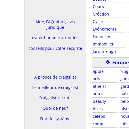
Cours
Création
Cycle
Aide, FAQ, abus, avis
juridique
Événements
Financier
éviter hammeç./fraudes
Immobilier
conseils pour votre sécurité
Jardin + agri.
☕
Forums
apple
frug
À propos de craigslist
arts
gam
atheist
gar
Le meilleur de craigslist
autos
haik
Craigslist recrute
beauty
help
Quoi de neuf
bikes
hist
celebs
hou
État du système
comp
jobs