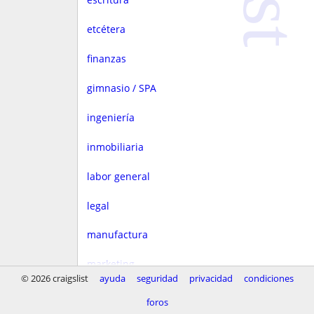
etcétera
finanzas
gimnasio / SPA
ingeniería
inmobiliaria
labor general
legal
manufactura
marketing
© 2026 craigslist
ayuda
seguridad
privacidad
condiciones
medios
foros