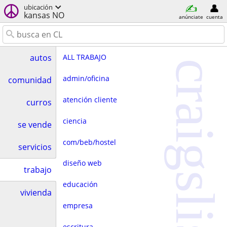
ubicación
kansas NO
anúnciate
cuenta
ALL TRABAJO
autos
craigslist
admin/oficina
comunidad
atención cliente
curros
ciencia
se vende
com/beb/hostel
servicios
diseño web
trabajo
educación
vivienda
empresa
escritura