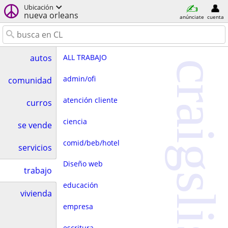
Ubicación
nueva orleans
anúnciate
cuenta
ALL TRABAJO
autos
craigslist
admin/ofi
comunidad
atención cliente
curros
ciencia
se vende
comid/beb/hotel
servicios
Diseño web
trabajo
educación
vivienda
empresa
escritura