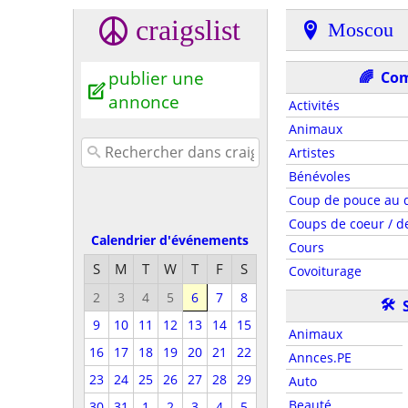
craigslist
Moscou
publier une
🌈
Co
annonce
Activités
Animaux
Artistes
Bénévoles
Coup de pouce au d
Coups de coeur / de
Calendrier d'événements
Cours
S
M
T
W
T
F
S
Covoiturage
2
3
4
5
6
7
8
🛠
9
10
11
12
13
14
15
Animaux
16
17
18
19
20
21
22
Annces.PE
23
24
25
26
27
28
29
Auto
Beauté
30
31
1
2
3
4
5