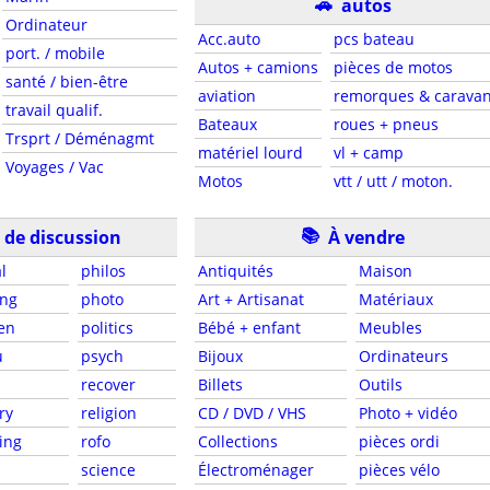
🚗
autos
Ordinateur
Acc.auto
pcs bateau
port. / mobile
Autos + camions
pièces de motos
santé / bien-être
aviation
remorques & carava
travail qualif.
Bateaux
roues + pneus
Trsprt / Déménagmt
matériel lourd
vl + camp
Voyages / Vac
Motos
vtt / utt / moton.
📚
de discussion
À vendre
l
philos
Antiquités
Maison
ng
photo
Art + Artisanat
Matériaux
en
politics
Bébé + enfant
Meubles
u
psych
Bijoux
Ordinateurs
recover
Billets
Outils
ry
religion
CD / DVD / VHS
Photo + vidéo
ing
rofo
Collections
pièces ordi
science
Électroménager
pièces vélo