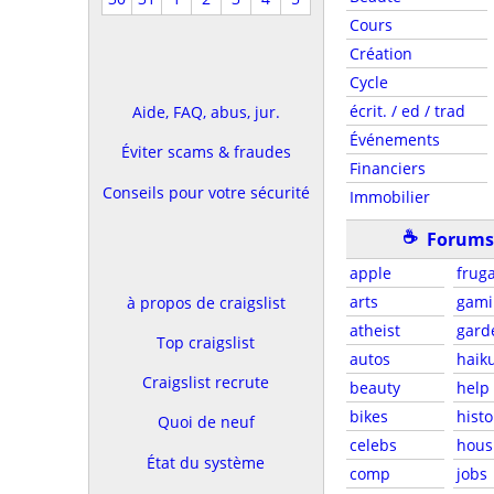
Cours
Création
Cycle
écrit. / ed / trad
Aide, FAQ, abus, jur.
Événements
Éviter scams & fraudes
Financiers
Conseils pour votre sécurité
Immobilier
☕
Forums 
apple
fruga
arts
gami
à propos de craigslist
atheist
gard
Top craigslist
autos
haik
Craigslist recrute
beauty
help
bikes
histo
Quoi de neuf
celebs
hous
État du système
comp
jobs