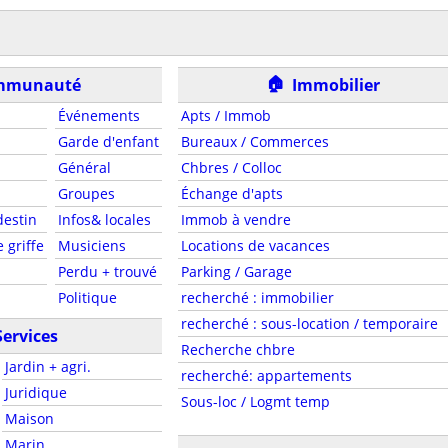
🏠
mmunauté
Immobilier
Événements
Apts / Immob
Garde d'enfant
Bureaux / Commerces
Général
Chbres / Colloc
Groupes
Échange d'apts
estin
Infos& locales
Immob à vendre
 griffe
Musiciens
Locations de vacances
Perdu + trouvé
Parking / Garage
Politique
recherché : immobilier
recherché : sous-location / temporaire
Services
Recherche chbre
Jardin + agri.
recherché: appartements
Juridique
Sous-loc / Logmt temp
Maison
Marin