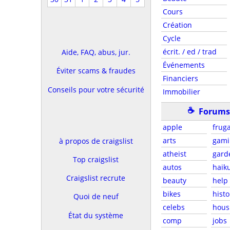
Cours
Création
Cycle
écrit. / ed / trad
Aide, FAQ, abus, jur.
Événements
Éviter scams & fraudes
Financiers
Conseils pour votre sécurité
Immobilier
☕
Forums 
apple
fruga
arts
gami
à propos de craigslist
atheist
gard
Top craigslist
autos
haik
Craigslist recrute
beauty
help
bikes
histo
Quoi de neuf
celebs
hous
État du système
comp
jobs