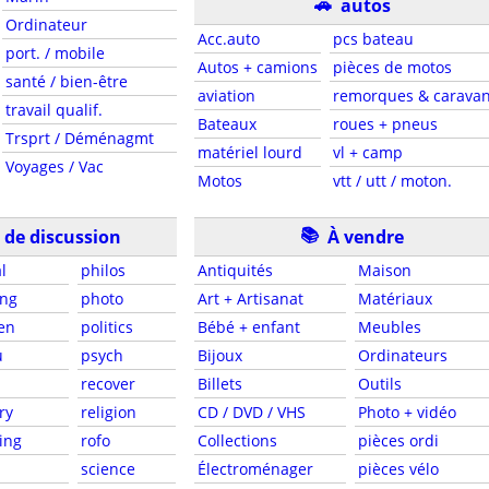
🚗
autos
Ordinateur
Acc.auto
pcs bateau
port. / mobile
Autos + camions
pièces de motos
santé / bien-être
aviation
remorques & carava
travail qualif.
Bateaux
roues + pneus
Trsprt / Déménagmt
matériel lourd
vl + camp
Voyages / Vac
Motos
vtt / utt / moton.
📚
de discussion
À vendre
l
philos
Antiquités
Maison
ng
photo
Art + Artisanat
Matériaux
en
politics
Bébé + enfant
Meubles
u
psych
Bijoux
Ordinateurs
recover
Billets
Outils
ry
religion
CD / DVD / VHS
Photo + vidéo
ing
rofo
Collections
pièces ordi
science
Électroménager
pièces vélo