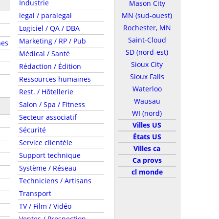
Industrie
Mason City
legal / paralegal
MN (sud-ouest)
Rochester, MN
Logiciel / QA / DBA
Saint-Cloud
Marketing / RP / Pub
nes
SD (nord-est)
Médical / Santé
Sioux City
Rédaction / Édition
Sioux Falls
Ressources humaines
Waterloo
Rest. / Hôtellerie
Wausau
Salon / Spa / Fitness
WI (nord)
Secteur associatif
Villes US
Sécurité
États US
Service clientèle
Villes ca
Support technique
Ca provs
Système / Réseau
cl monde
Techniciens / Artisans
Transport
TV / Film / Vidéo
Ventes / Prospection