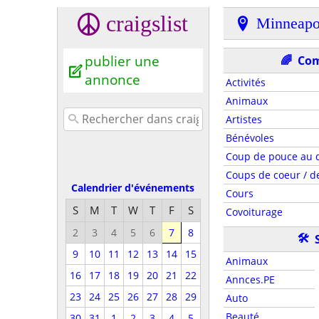
craigslist
Minneapo
publier une
🌈
Co
annonce
Activités
Animaux
Artistes
Bénévoles
Coup de pouce au d
Coups de coeur / de
Calendrier d'événements
Cours
S
M
T
W
T
F
S
Covoiturage
2
3
4
5
6
7
8
🛠
9
10
11
12
13
14
15
Animaux
16
17
18
19
20
21
22
Annces.PE
23
24
25
26
27
28
29
Auto
Beauté
30
31
1
2
3
4
5