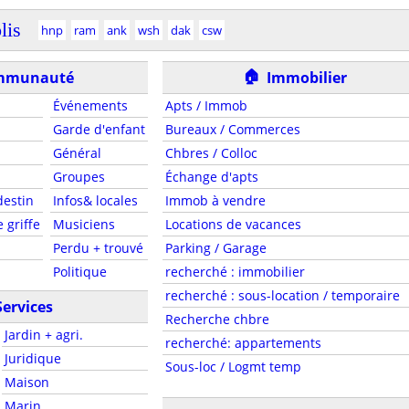
lis
hnp
ram
ank
wsh
dak
csw
🏠
mmunauté
Immobilier
Événements
Apts / Immob
Garde d'enfant
Bureaux / Commerces
Général
Chbres / Colloc
Groupes
Échange d'apts
estin
Infos& locales
Immob à vendre
 griffe
Musiciens
Locations de vacances
Perdu + trouvé
Parking / Garage
Politique
recherché : immobilier
recherché : sous-location / temporaire
Services
Recherche chbre
Jardin + agri.
recherché: appartements
Juridique
Sous-loc / Logmt temp
Maison
Marin