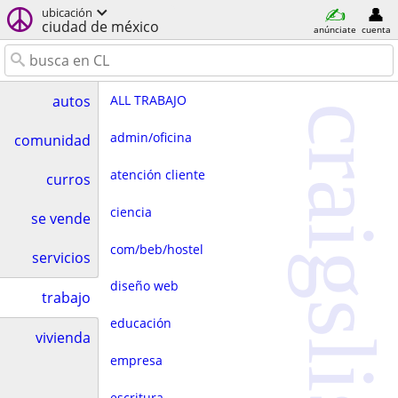
ubicación
ciudad de méxico
anúnciate
cuenta
ALL TRABAJO
autos
craigslist
admin/oficina
comunidad
atención cliente
curros
ciencia
se vende
com/beb/hostel
servicios
diseño web
trabajo
educación
vivienda
empresa
escritura