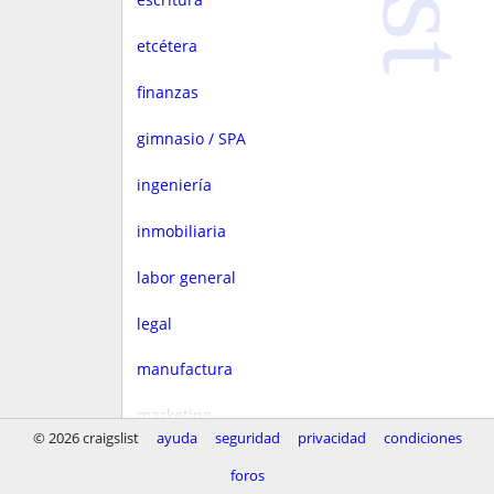
etcétera
finanzas
gimnasio / SPA
ingeniería
inmobiliaria
labor general
legal
manufactura
marketing
© 2026 craigslist
ayuda
seguridad
privacidad
condiciones
medios
foros