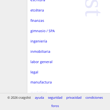
etcétera
finanzas
gimnasio / SPA
ingeniería
inmobiliaria
labor general
legal
manufactura
marketing
© 2026 craigslist
ayuda
seguridad
privacidad
condiciones
medios
foros