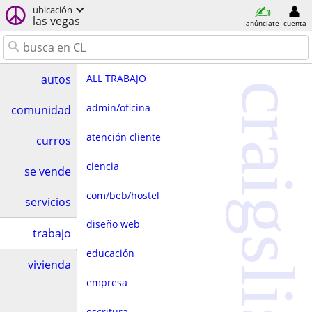
ubicación
las vegas
anúnciate
cuenta
ALL TRABAJO
autos
craigslist
admin/oficina
comunidad
atención cliente
curros
ciencia
se vende
com/beb/hostel
servicios
diseño web
trabajo
educación
vivienda
empresa
escritura