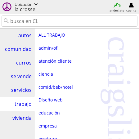
Ubicación
la crosse
anúnciate
cuenta
ALL TRABAJO
autos
craigslist
admin/ofi
comunidad
atención cliente
curros
ciencia
se vende
comid/beb/hotel
servicios
Diseño web
trabajo
educación
vivienda
empresa
escritura