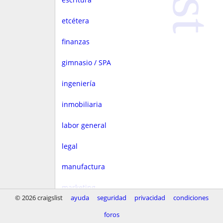
etcétera
finanzas
gimnasio / SPA
ingeniería
inmobiliaria
labor general
legal
manufactura
marketing
© 2026 craigslist
ayuda
seguridad
privacidad
condiciones
medios
foros