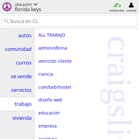
ubicación
florida keys
anúnciate
cuenta
ALL TRABAJO
autos
craigslist
admin/oficina
comunidad
atención cliente
curros
ciencia
se vende
com/beb/hostel
servicios
diseño web
trabajo
educación
vivienda
empresa
escritura