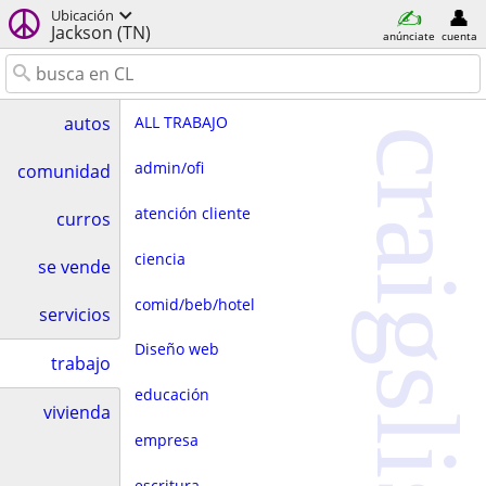
Ubicación
Jackson (TN)
anúnciate
cuenta
ALL TRABAJO
autos
craigslist
admin/ofi
comunidad
atención cliente
curros
ciencia
se vende
comid/beb/hotel
servicios
Diseño web
trabajo
educación
vivienda
empresa
escritura