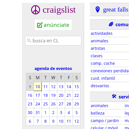
craigslist
great falls
anúnciate
🌈
comu
actividades
animales
artistas
clases
comp. coche
agenda de eventos
conexiones perdida
S
M
T
W
T
F
S
cuid. infantil
desvaríos
9
10
11
12
13
14
15
16
17
18
19
20
21
22
🛠
serv
23
24
25
26
27
28
29
animales
in
30
31
1
2
3
4
5
belleza
le
campo / jardin
m
6
7
8
9
10
11
12
celular / móvil
m