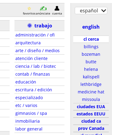
español
favoritos
anúnciate
cuenta
🌞
trabajo
english
administración / ofi
cl cerca
arquitectura
billings
arte / diseño / medios
bozeman
atención cliente
butte
ciencia / lab / biotec
helena
contab / finanzas
kalispell
educación
lethbridge
escritura / edición
medicine hat
especializado
missoula
etc / varios
ciudades EUA
gimnasios / spa
estados EEUU
inmobiliaria
ciudad ca
prov Canada
labor general