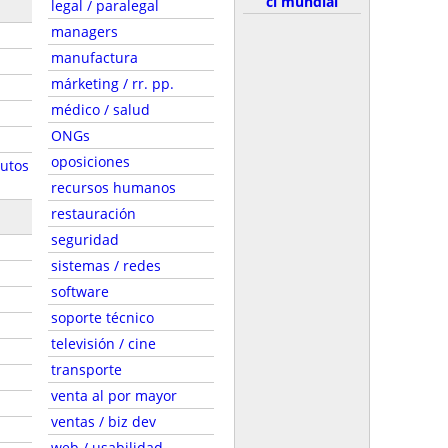
cl mundial
legal / paralegal
managers
manufactura
márketing / rr. pp.
médico / salud
ONGs
oposiciones
autos
recursos humanos
restauración
seguridad
sistemas / redes
software
soporte técnico
televisión / cine
transporte
venta al por mayor
ventas / biz dev
web / usabilidad