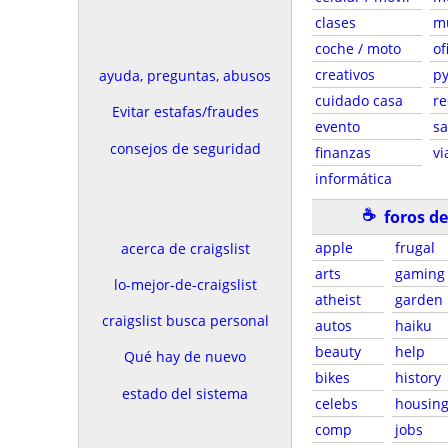
clases
m
coche / moto
of
creativos
p
ayuda, preguntas, abusos
cuidado casa
re
Evitar estafas/fraudes
evento
sa
consejos de seguridad
finanzas
vi
informática
☕
foros d
apple
frugal
acerca de craigslist
arts
gaming
lo-mejor-de-craigslist
atheist
garden
craigslist busca personal
autos
haiku
beauty
help
Qué hay de nuevo
bikes
history
estado del sistema
celebs
housin
comp
jobs