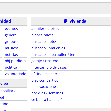
🏠
nidad
vivienda
eventos
alquiler de pisos
general
bienes raíces
grupos
buscado: aptos
músicos
buscado: inmuebles
noticias
buscado: subalquiler / temp
s
obj perdidos
garaje / trastero
política
intercambio de casas
voluntariado
oficina / comercial
piso compartido
icios
piso vacaciones
mobiliaria
por días / semanas
gal
se busca habitación
arino
otos