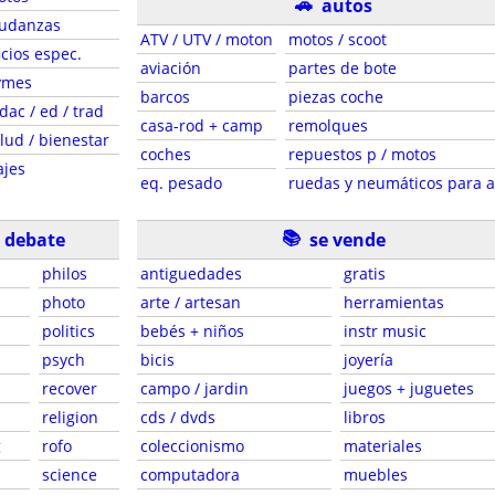
🚗
autos
udanzas
ATV / UTV / moton
motos / scoot
icios espec.
aviación
partes de bote
ymes
barcos
piezas coche
dac / ed / trad
casa-rod + camp
remolques
lud / bienestar
coches
repuestos p / motos
ajes
eq. pesado
ruedas y neumáticos para 
📚
e debate
se vende
philos
antiguedades
gratis
photo
arte / artesan
herramientas
politics
bebés + niños
instr music
psych
bicis
joyería
recover
campo / jardin
juegos + juguetes
religion
cds / dvds
libros
g
rofo
coleccionismo
materiales
science
computadora
muebles