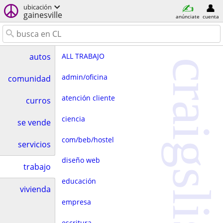
ubicación
gainesville
anúnciate
cuenta
ALL TRABAJO
autos
craigslist
admin/oficina
comunidad
atención cliente
curros
ciencia
se vende
com/beb/hostel
servicios
diseño web
trabajo
educación
vivienda
empresa
escritura