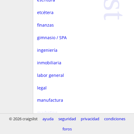
etcétera
finanzas
gimnasio / SPA
ingeniería
inmobiliaria
labor general
legal
manufactura
marketing
© 2026 craigslist
ayuda
seguridad
privacidad
condiciones
medios
foros