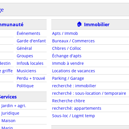
ge
🏠
mmunauté
Immobilier
Événements
Apts / Immob
Garde d'enfant
Bureaux / Commerces
Général
Chbres / Colloc
Groupes
Échange d'apts
estin
Infos& locales
Immob à vendre
 griffe
Musiciens
Locations de vacances
Perdu + trouvé
Parking / Garage
Politique
recherché : immobilier
recherché : sous-location / temporaire
Services
Recherche chbre
Jardin + agri.
recherché: appartements
Juridique
Sous-loc / Logmt temp
Maison
Marin