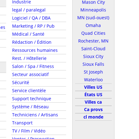
Industrie
Mason City
legal / paralegal
Minneapolis
MN (sud-ouest)
Logiciel / QA / DBA
Omaha
Marketing / RP / Pub
nes
Quad Cities
Médical / Santé
Rochester, MN
Rédaction / Édition
Saint-Cloud
Ressources humaines
Sioux City
Rest. / Hôtellerie
Sioux Falls
Salon / Spa / Fitness
St Joseph
Secteur associatif
Waterloo
Sécurité
Villes US
Service clientèle
États US
Support technique
Villes ca
Système / Réseau
Ca provs
Techniciens / Artisans
cl monde
Transport
TV / Film / Vidéo
Ventes / Prospection