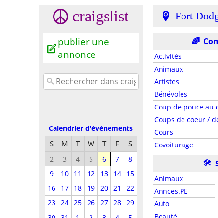
craigslist
Fort Dod
publier une
🌈
Co
annonce
Activités
Animaux
Artistes
Bénévoles
Coup de pouce au d
Coups de coeur / de
Calendrier d'événements
Cours
S
M
T
W
T
F
S
Covoiturage
2
3
4
5
6
7
8
🛠
9
10
11
12
13
14
15
Animaux
16
17
18
19
20
21
22
Annces.PE
23
24
25
26
27
28
29
Auto
Beauté
30
31
1
2
3
4
5