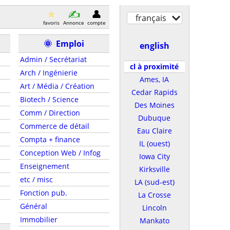
français
favoris
Annonce
compte
🌞
Emploi
english
Admin / Secrétariat
cl à proximité
Arch / Ingénierie
Ames, IA
Art / Média / Création
Cedar Rapids
Biotech / Science
Des Moines
Comm / Direction
Dubuque
Commerce de détail
Eau Claire
Compta + finance
IL (ouest)
Conception Web / Infog
Iowa City
Enseignement
Kirksville
etc / misc
LA (sud-est)
Fonction pub.
La Crosse
Général
Lincoln
Immobilier
Mankato