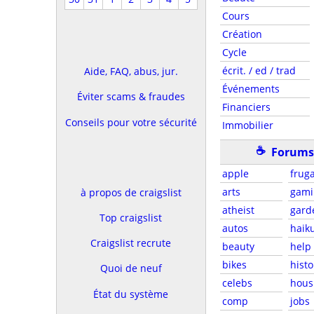
Cours
Création
Cycle
écrit. / ed / trad
Aide, FAQ, abus, jur.
Événements
Éviter scams & fraudes
Financiers
Conseils pour votre sécurité
Immobilier
☕
Forums 
apple
fruga
arts
gami
à propos de craigslist
atheist
gard
Top craigslist
autos
haik
Craigslist recrute
beauty
help
bikes
histo
Quoi de neuf
celebs
hous
État du système
comp
jobs