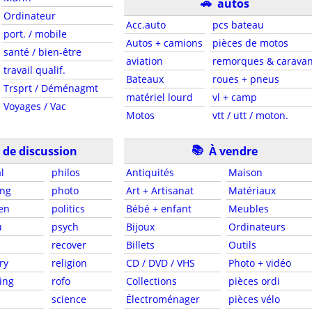
🚗
autos
Ordinateur
Acc.auto
pcs bateau
port. / mobile
Autos + camions
pièces de motos
santé / bien-être
aviation
remorques & carava
travail qualif.
Bateaux
roues + pneus
Trsprt / Déménagmt
matériel lourd
vl + camp
Voyages / Vac
Motos
vtt / utt / moton.
📚
de discussion
À vendre
l
philos
Antiquités
Maison
ng
photo
Art + Artisanat
Matériaux
en
politics
Bébé + enfant
Meubles
u
psych
Bijoux
Ordinateurs
recover
Billets
Outils
ry
religion
CD / DVD / VHS
Photo + vidéo
ing
rofo
Collections
pièces ordi
science
Électroménager
pièces vélo