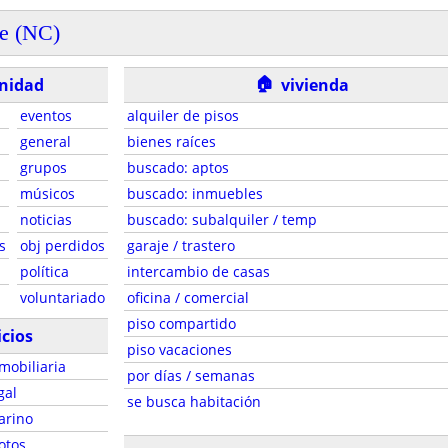
le (NC)
🏠
nidad
vivienda
eventos
alquiler de pisos
general
bienes raíces
grupos
buscado: aptos
músicos
buscado: inmuebles
noticias
buscado: subalquiler / temp
s
obj perdidos
garaje / trastero
política
intercambio de casas
voluntariado
oficina / comercial
piso compartido
icios
piso vacaciones
mobiliaria
por días / semanas
gal
se busca habitación
arino
otos