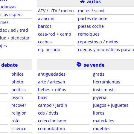
🚗
autos
udanzas
ATV / UTV / moton
motos / scoot
icios espec.
aviación
partes de bote
ymes
barcos
piezas coche
dac / ed / trad
casa-rod + camp
remolques
lud / bienestar
coches
repuestos p / motos
ajes
eq. pesado
ruedas y neumáticos para 
📚
e debate
se vende
philos
antiguedades
gratis
photo
arte / artesan
herramientas
politics
bebés + niños
instr music
psych
bicis
joyería
recover
campo / jardin
juegos + juguetes
religion
cds / dvds
libros
g
rofo
coleccionismo
materiales
science
computadora
muebles