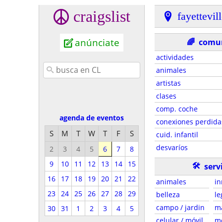
craigslist
fayettevil
anúnciate
🌈
comu
actividades
animales
artistas
clases
comp. coche
agenda de eventos
conexiones perdida
S
M
T
W
T
F
S
cuid. infantil
desvaríos
2
3
4
5
6
7
8
9
10
11
12
13
14
15
🛠
serv
16
17
18
19
20
21
22
animales
in
23
24
25
26
27
28
29
belleza
le
campo / jardin
m
30
31
1
2
3
4
5
celular / móvil
m