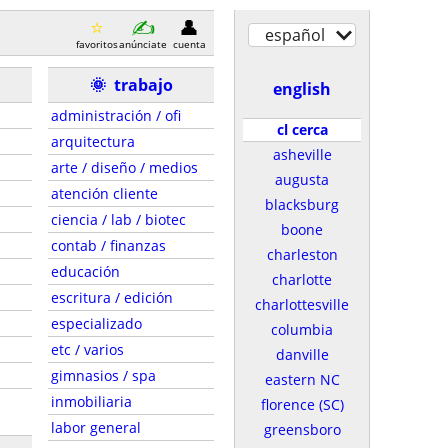
español
favoritos
anúnciate
cuenta
🌞
trabajo
english
administración / ofi
cl cerca
arquitectura
asheville
arte / diseño / medios
augusta
atención cliente
blacksburg
ciencia / lab / biotec
boone
contab / finanzas
charleston
educación
charlotte
escritura / edición
charlottesville
especializado
columbia
etc / varios
danville
gimnasios / spa
eastern NC
inmobiliaria
florence (SC)
labor general
greensboro