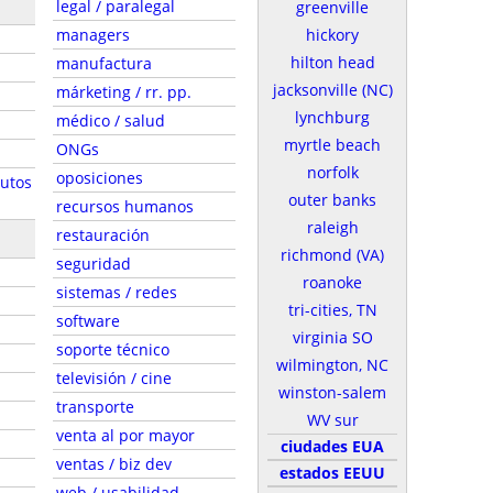
legal / paralegal
greenville
managers
hickory
hilton head
manufactura
jacksonville (NC)
márketing / rr. pp.
lynchburg
médico / salud
myrtle beach
ONGs
norfolk
oposiciones
autos
outer banks
recursos humanos
raleigh
restauración
richmond (VA)
seguridad
roanoke
sistemas / redes
tri-cities, TN
software
virginia SO
soporte técnico
wilmington, NC
televisión / cine
winston-salem
transporte
WV sur
venta al por mayor
ciudades EUA
ventas / biz dev
estados EEUU
web / usabilidad