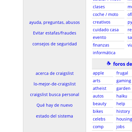
clases
m
coche / moto
of
creativos
p
ayuda, preguntas, abusos
cuidado casa
re
Evitar estafas/fraudes
evento
sa
consejos de seguridad
finanzas
vi
informática
☕
foros d
apple
frugal
acerca de craigslist
arts
gaming
lo-mejor-de-craigslist
atheist
garden
craigslist busca personal
autos
haiku
beauty
help
Qué hay de nuevo
bikes
history
estado del sistema
celebs
housin
comp
jobs